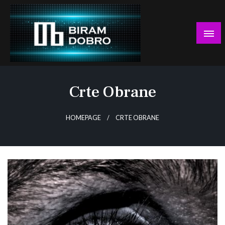
Skip
to
content
… jer BUDUĆNOST nema drugo IME!
Biram DOBRO
Crte Obrane
HOMEPAGE
CRTE OBRANE