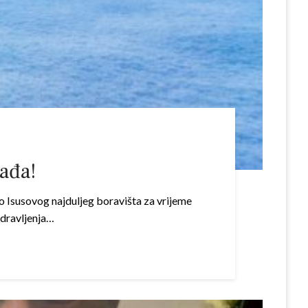
bađa!
o Isusovog najduljeg boravišta za vrijeme
zdravljenja…