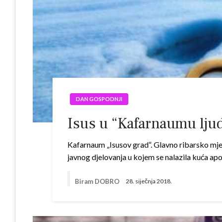
DAN GOSPODNJI
Isus u “Kafarnaumu ljuds
Kafarnaum „Isusov grad“. Glavno ribarsko mje
javnog djelovanja u kojem se nalazila kuća apo
Biram DOBRO
28. siječnja 2018.