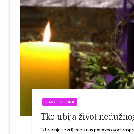
DAN GOSPODNJI
Tko ubija život nedužnog
“U zadnje se vrijeme u nas ponovno vodi raspra