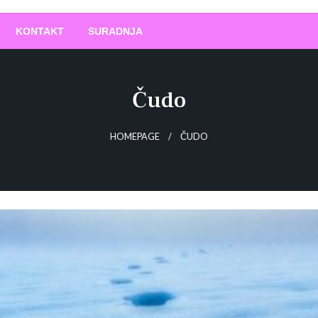
O
!
KONTAKT
SURADNJA
Čudo
HOMEPAGE
ČUDO