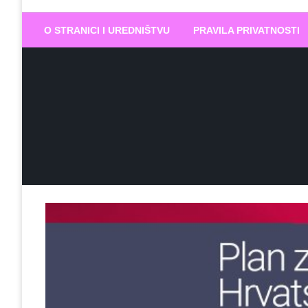
Biram DOBR
… jer BUDUĆNOST nema drugo IME
O STRANICI I UREDNIŠTVU
PRAVILA PRIVATNOSTI