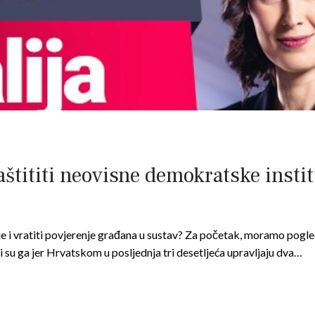
štititi neovisne demokratske institu
e i vratiti povjerenje građana u sustav? Za početak, moramo pogledat
li su ga jer Hrvatskom u posljednja tri desetljeća upravljaju dva…