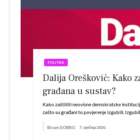
POLITIKA
Dalija Orešković: Kako za
građana u sustav?
Kako zaštititi neovisne demokratske institucij
zašto su građani to povjerenje izgubili. Izgubi
Biram DOBRO
7. siječnja 2020.