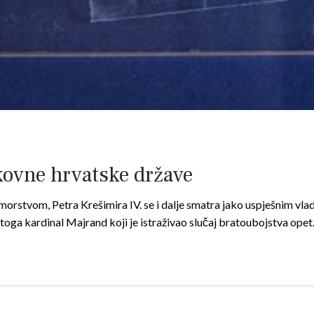
kovne hrvatske države
morstvom, Petra Krešimira IV. se i dalje smatra jako uspješnim vl
toga kardinal Majrand koji je istraživao slučaj bratoubojstva ope