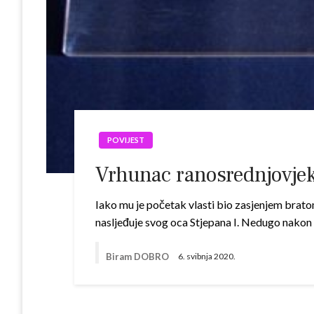
POVIJEST
Vrhunac ranosrednjovje
Iako mu je početak vlasti bio zasjenjem brato
nasljeđuje svog oca Stjepana I. Nedugo nakon 
Biram DOBRO
6. svibnja 2020.