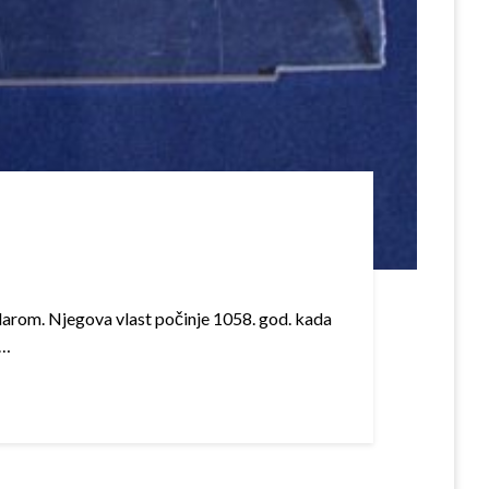
adarom. Njegova vlast počinje 1058. god. kada
t…