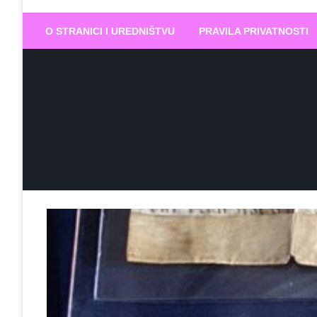
Biram DOBR
… jer BUDUĆNOST nema drugo IME
O STRANICI I UREDNIŠTVU
PRAVILA PRIVATNOSTI