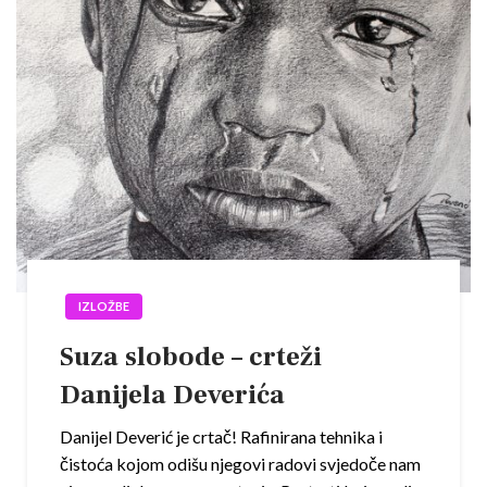
IZLOŽBE
Suza slobode – crteži
Danijela Deverića
Danijel Deverić je crtač! Rafinirana tehnika i
čistoća kojom odišu njegovi radovi svjedoče nam