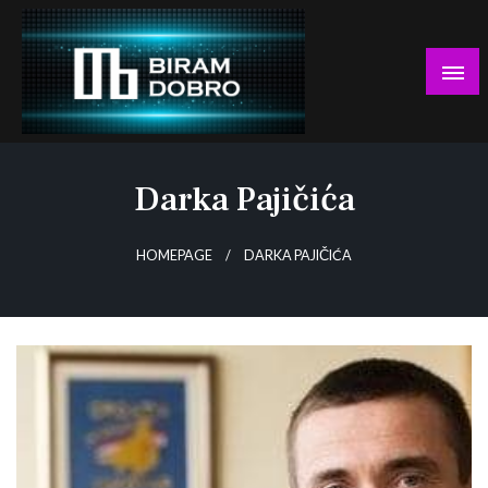
Skip
to
content
… jer BUDUĆNOST nema drugo IME!
Biram DOBRO
Darka Pajičića
HOMEPAGE
DARKA PAJIČIĆA