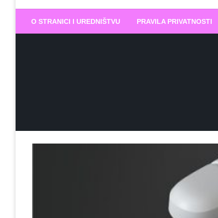
Biram DOBR
… jer BUDUĆNOST nema drugo IME
O STRANICI I UREDNIŠTVU
PRAVILA PRIVATNOSTI