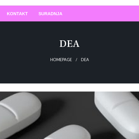
O
!
KONTAKT
SURADNJA
DEA
HOMEPAGE
DEA