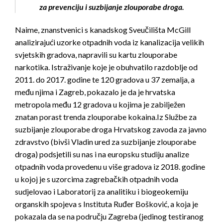
za prevenciju i suzbijanje zlouporabe droga.
Naime, znanstvenici s kanadskog Sveučilišta McGill
analizirajući uzorke otpadnih voda iz kanalizacija velikih
svjetskih gradova, napravili su kartu zlouporabe
narkotika. Istraživanje koje je obuhvatilo razdoblje od
2011. do 2017. godine te 120 gradova u 37 zemalja, a
među njima i Zagreb, pokazalo je da je hrvatska
metropola među 12 gradova u kojima je zabilježen
znatan porast trenda zlouporabe kokaina.Iz Službe za
suzbijanje zlouporabe droga Hrvatskog zavoda za javno
zdravstvo (bivši Vladin ured za suzbijanje zlouporabe
droga) podsjetili su nas i na europsku studiju analize
otpadnih voda provedenu u više gradova iz 2018. godine
u kojoj je s uzorcima zagrebačkih otpadnih voda
sudjelovao i Laboratorij za analitiku i biogeokemiju
organskih spojeva s Instituta Ruđer Bošković, a koja je
pokazala da se na području Zagreba (jedinog testiranog