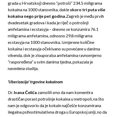
grada u Hrvatskoj) dnevno “potroši” 234.5 miligrama
kokaina na 1000 stanovnika, dakle
skoro tri puta više
kokaina nego prije pet godina.
Zagreb je među prvih
dvadesetak gradova i kada je riječ o potrošnji
amfetamina i ecstasyja – dnevno se konzumira 76.1
miligrama amfetamina, odnosno 29.8 miligrama
ecstasyja na 1000 stanovnika. Izmjerene količine
kokaina i ecstasyja očekivano su povećane u danima
vikenda, dok je zlouporaba amfetamina ravnomjerno
“raspoređena“ u svim danima tjedna, pokazala je
navedena studija.
‘Uberizacija’ trgovine kokainom
Dr.
Ivana Ćelića
zamolili smo da nam komentira
drastičan porast potrošnje kokaina u metropoli, na što
nam je odgovorio da je kokain najčešće konzumirana
ilegalna psihostimulativna droga u Europskoj uniji, no da