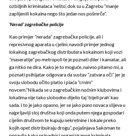
ozbiljnih kriminalaca ‘nešto’, dok su u Zagrebu “manje
zaplijenili kokaina nego što jedan nos pošmrče”.
‘
Nerad’ zagrebačke policije
Kao primjer ”nerada” zagrebačke policije, ali i
represivnog aparata u cjelini, navodi primjer jednog
lokalnog zagrebačkog distributera kokainom koji vozi
”maseratije” po metropoli te je poznati diler i kamatar, ali
ga nitko ne dira. Kako je to moguće, naivno pitamo mi, a
poznati psihijatar odgovara da sustav ”zatvara oči” jer je
svoju slobodu očito platio i plaća ”crnim”
novcem.”Nikada se u zagrebačkim noćnim klubovima i
lokalima nije tako slobodno dijelio taj ‘bijeli prah’ kao
sada. I to je jako opasno, jer se jako puno novaca slijeva u
najprljaviji sloj društva koji onda putem njega gospodari
cijelim društvom te kupuju nekretnine i lokale preko
kojih opet distribuiraju drogu”, pojašnjava Sakoman te
ponavlja kako pripadnici organiziranog kriminala