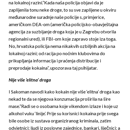
na lokalnoj razini.”Kada naša policija objavi da je
zaplijenila tonu neke droge, to su sve zaplijene u okviru
međunarodne suradnje naše policije s, primjerice,
američkom DEA-om (američka policijsko-obavještajna
agencija za suzbijanje droga koja je u Zagrebu otvorila
regionalni ured), ili FBI-om koje zapravo stoje iza toga.
No, hrvatska policija nema nikakvih ozbiljnih akcija na
lokalnoj razini; od racija po noćnim klubovima do
prikupljanja informacija i praćenja distribucije i
preprodaje kokaina”, upozorava taj psihijatar.
Nije više ‘elitna’ droga
I Sakoman navodi kako kokain nije više ‘elitna’ droga kao
nekad te da se njegova konzumacija proširila na šire
mase.”Radi se o osobama koje vikendom izlaze i koje uz
alkohol vuku ‘linije’. Prije su korisnici kokaina prije svega
bile osobe iz sustava organiziranog kriminala, zatim
odvjetnici; ljudi iz poslovne zajednice, bankari, liječnici; a