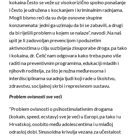
kokaina često se veže uz visokorizično spolno ponašanje
i često je udružena s kockanjem i kriminalnim radnjama.
Mogli bismo reći da su dvije osnovne skupine
konzumenata: jedni ga uzimaju da bi se zabavili, a drugi
da bi riješili problem u kojem se nalaze”, navodi .Na naš
upit je li zadovoljan prevencijom i poduzetim
aktivnostima u cilju suzbijanja zlouporabe droga, pa tako
i kokaina, dr. Ćelić nam odgovara kako treba puno više
raditi na preventivnim programima, edukaciji mladih i
njihovih roditelja, za što je nužna međuresorna i
interdisciplinarna suradnja ljudi koji rade u školstvu,
zdravstvu, socijalnoj skrbi i represivnom sustavu.
Problem ovisnosti sve veći
“Problem ovisnosti o psihostimulativnim drogama
(kokain, speed, ecstasy) sve je veći u Europi, pa tako i u
Hrvatskoj, osobito među adolescentima i u mlađoj
odrasloj dobi. Sinusoidna krivulja vezana za učestalost