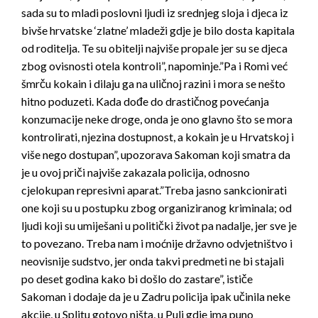
sada su to mladi poslovni ljudi iz srednjeg sloja i djeca iz
bivše hrvatske ‘zlatne’ mladeži gdje je bilo dosta kapitala
od roditelja. Te su obitelji najviše propale jer su se djeca
zbog ovisnosti otela kontroli”, napominje.”Pa i Romi već
šmrču kokain i dilaju ga na uličnoj razini i mora se nešto
hitno poduzeti. Kada dođe do drastičnog povećanja
konzumacije neke droge, onda je ono glavno što se mora
kontrolirati, njezina dostupnost, a kokain je u Hrvatskoj i
više nego dostupan”, upozorava Sakoman koji smatra da
je u ovoj priči najviše zakazala policija, odnosno
cjelokupan represivni aparat.”Treba jasno sankcionirati
one koji su u postupku zbog organiziranog kriminala; od
ljudi koji su umiješani u politički život pa nadalje, jer sve je
to povezano. Treba nam i moćnije državno odvjetništvo i
neovisnije sudstvo, jer onda takvi predmeti ne bi stajali
po deset godina kako bi došlo do zastare”, ističe
Sakoman i dodaje da je u Zadru policija ipak učinila neke
akcije, u Splitu gotovo ništa, u Puli gdje ima puno