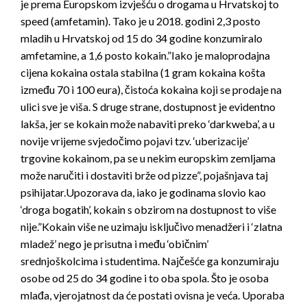
je prema Europskom izvješću o drogama u Hrvatskoj to
speed (amfetamin). Tako je u 2018. godini 2,3 posto
mladih u Hrvatskoj od 15 do 34 godine konzumiralo
amfetamine, a 1,6 posto kokain.”Iako je maloprodajna
cijena kokaina ostala stabilna (1 gram kokaina košta
između 70 i 100 eura), čistoća kokaina koji se prodaje na
ulici sve je viša. S druge strane, dostupnost je evidentno
lakša, jer se kokain može nabaviti preko ‘darkweba’, a u
novije vrijeme svjedočimo pojavi tzv. ‘uberizacije’
trgovine kokainom, pa se u nekim europskim zemljama
može naručiti i dostaviti brže od pizze”, pojašnjava taj
psihijatar.Upozorava da, iako je godinama slovio kao
‘droga bogatih’, kokain s obzirom na dostupnost to više
nije.”Kokain više ne uzimaju isključivo menadžeri i ‘zlatna
mladež’ nego je prisutna i među ‘običnim’
srednjoškolcima i studentima. Najčešće ga konzumiraju
osobe od 25 do 34 godine i to oba spola. Što je osoba
mlađa, vjerojatnost da će postati ovisna je veća. Uporaba