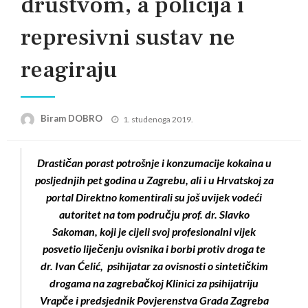
društvom, a policija i
represivni sustav ne
reagiraju
Posted
Biram DOBRO
1. studenoga 2019.
on
Drastičan porast potrošnje i konzumacije kokaina u
posljednjih pet godina u Zagrebu, ali i u Hrvatskoj za
portal Direktno komentirali su još uvijek vodeći
autoritet na tom području prof. dr. Slavko
Sakoman, koji je cijeli svoj profesionalni vijek
posvetio liječenju ovisnika i borbi protiv droga te
dr. Ivan Ćelić, psihijatar za ovisnosti o sintetičkim
drogama na zagrebačkoj Klinici za psihijatriju
Vrapče i predsjednik Povjerenstva Grada Zagreba