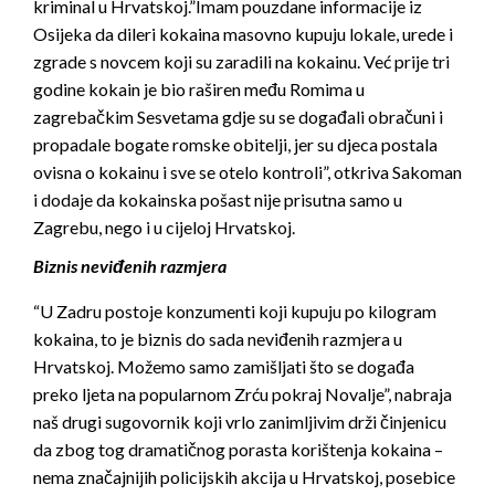
kriminal u Hrvatskoj.”Imam pouzdane informacije iz
Osijeka da dileri kokaina masovno kupuju lokale, urede i
zgrade s novcem koji su zaradili na kokainu. Već prije tri
godine kokain je bio raširen među Romima u
zagrebačkim Sesvetama gdje su se događali obračuni i
propadale bogate romske obitelji, jer su djeca postala
ovisna o kokainu i sve se otelo kontroli”, otkriva Sakoman
i dodaje da kokainska pošast nije prisutna samo u
Zagrebu, nego i u cijeloj Hrvatskoj.
Biznis neviđenih razmjera
“U Zadru postoje konzumenti koji kupuju po kilogram
kokaina, to je biznis do sada neviđenih razmjera u
Hrvatskoj. Možemo samo zamišljati što se događa
preko ljeta na popularnom Zrću pokraj Novalje”, nabraja
naš drugi sugovornik koji vrlo zanimljivim drži činjenicu
da zbog tog dramatičnog porasta korištenja kokaina –
nema značajnijih policijskih akcija u Hrvatskoj, posebice