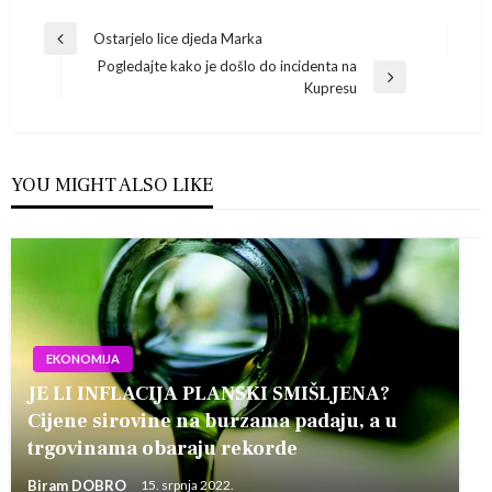
Navigacija
Ostarjelo lice djeda Marka
Previous
Pogledajte kako je došlo do incidenta na
Post
objava
Next
Kupresu
Post
YOU MIGHT ALSO LIKE
EKONOMIJA
JE LI INFLACIJA PLANSKI SMIŠLJENA?
Cijene sirovine na burzama padaju, a u
trgovinama obaraju rekorde
Biram DOBRO
15. srpnja 2022.