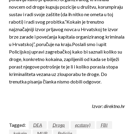
novcem od droge kupuju pozicije u društvu, korumpiraju
sustav i radi svoje zaštite (da ih nitko ne ometa u toj
raboti) i radi svog probitka.”Kokain je trenutno
najznačajniji izvor prljavog novca u Hrvatskoj te izvor
brze zarade i povećanja kapitala organiziranog kriminala
u Hrvatskoj”, poručuje na kraju.Poslali smo i upit
Policijskoj upravi zagrebačkoj kako bi saznali koliko su
droge, konkretno kokaina, zaplijenili od kada se bilježi
porast njegove potrošnje te je li i koliko porasla stopa
kriminaliteta vezana uz zlouporabu te droge. Do
trenutka pisanja članka nismo dobili odgovor.
Izvor: direktno.hr
Tagged:
DEA
Droga
ecstasy)
FBI
kokain
MUP
Policija