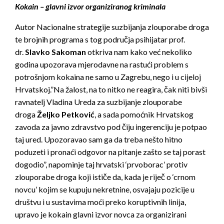
Kokain – glavni izvor organiziranog kriminala
Autor Nacionalne strategije suzbijanja zlouporabe droga
te brojnih programa s tog područja psihijatar prof.
dr.
Slavko Sakoman
otkriva nam kako već nekoliko
godina upozorava mjerodavne na rastući problem s
potrošnjom kokaina ne samo u Zagrebu, nego i u cijeloj
Hrvatskoj.”Na žalost, na to nitko ne reagira, čak niti bivši
ravnatelj Vladina Ureda za suzbijanje zlouporabe
droga
Željko Petković
, a sada pomoćnik Hrvatskog
zavoda za javno zdravstvo pod čiju ingerenciju je potpao
taj ured. Upozoravao sam ga da treba nešto hitno
poduzeti i pronaći odgovor na pitanje zašto se taj porast
dogodio”, napominje taj hrvatski ‘prvoborac’ protiv
zlouporabe droga koji ističe da, kada je riječ o ‘crnom
novcu’ kojim se kupuju nekretnine, osvajaju pozicije u
društvu i u sustavima moći preko koruptivnih linija,
upravo je kokain glavni izvor novca za organizirani