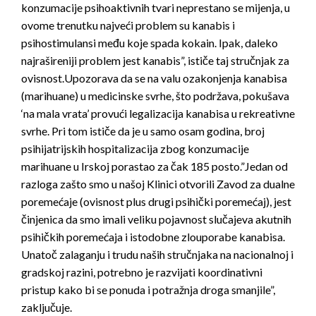
konzumacije psihoaktivnih tvari neprestano se mijenja, u
ovome trenutku najveći problem su kanabis i
psihostimulansi među koje spada kokain. Ipak, daleko
najrašireniji problem jest kanabis”, ističe taj stručnjak za
ovisnost.Upozorava da se na valu ozakonjenja kanabisa
(marihuane) u medicinske svrhe, što podržava, pokušava
‘na mala vrata’ provući legalizacija kanabisa u rekreativne
svrhe. Pri tom ističe da je u samo osam godina, broj
psihijatrijskih hospitalizacija zbog konzumacije
marihuane u Irskoj porastao za čak 185 posto.”Jedan od
razloga zašto smo u našoj Klinici otvorili Zavod za dualne
poremećaje (ovisnost plus drugi psihički poremećaj), jest
činjenica da smo imali veliku pojavnost slučajeva akutnih
psihičkih poremećaja i istodobne zlouporabe kanabisa.
Unatoč zalaganju i trudu naših stručnjaka na nacionalnoj i
gradskoj razini, potrebno je razvijati koordinativni
pristup kako bi se ponuda i potražnja droga smanjile”,
zaključuje.