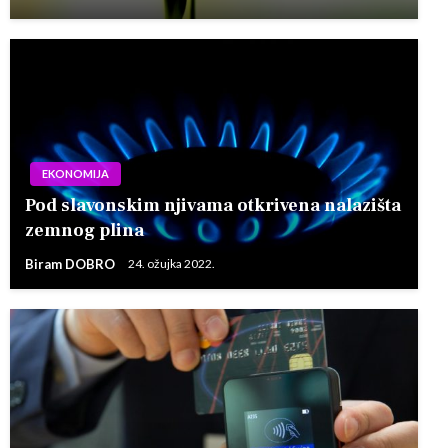
EKONOMIJA
Pod slavonskim njivama otkrivena nalazišta
zemnog plina
Biram DOBRO
24. ožujka 2022.