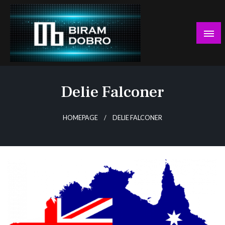
Skip
to
content
… jer BUDUĆNOST nema drugo IME!
Biram DOBRO
Delie Falconer
HOMEPAGE
DELIE FALCONER