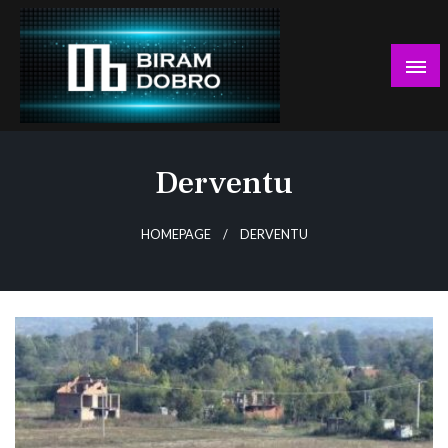
Skip
to
content
… jer BUDUĆNOST nema drugo IME!
Biram DOBRO
Derventu
HOMEPAGE
DERVENTU