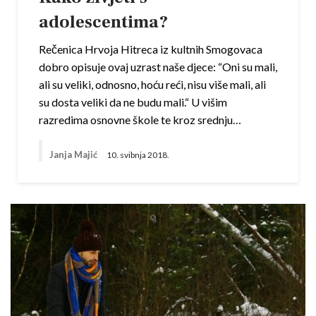
adolescentima?
Rečenica Hrvoja Hitreca iz kultnih Smogovaca
dobro opisuje ovaj uzrast naše djece: “Oni su mali,
ali su veliki, odnosno, hoću reći, nisu više mali, ali
su dosta veliki da ne budu mali.“ U višim
razredima osnovne škole te kroz srednju…
Janja Majić
10. svibnja 2018.