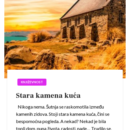
KNJIŽEVNOST
Stara kamena kuća
Nikoga nema. Šutnja se raskomotila između
kamenih zidova. Stoji stara kamena kuća, čini se
bespomoćna pogleda. A nekad? Nekad je bila
topli dom, puna života, radosti, nade… Trudilo se,