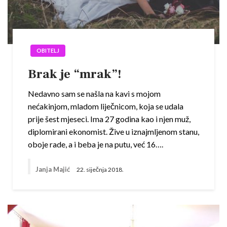
OBITELJ
Brak je “mrak”!
Nedavno sam se našla na kavi s mojom
nećakinjom, mladom liječnicom, koja se udala
prije šest mjeseci. Ima 27 godina kao i njen muž,
diplomirani ekonomist. Žive u iznajmljenom stanu,
oboje rade, a i beba je na putu, već 16….
Janja Majić
22. siječnja 2018.