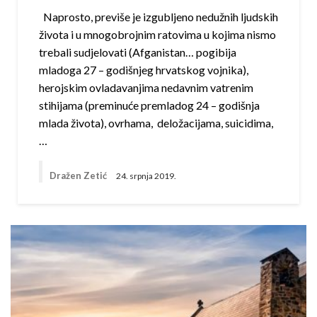
Naprosto, previše je izgubljeno nedužnih ljudskih
života i u mnogobrojnim ratovima u kojima nismo
trebali sudjelovati (Afganistan… pogibija
mladoga 27 – godišnjeg hrvatskog vojnika),
herojskim ovladavanjima nedavnim vatrenim
stihijama (preminuće premladog 24 – godišnja
mlada života), ovrhama, deložacijama, suicidima,
…
Dražen Zetić
24. srpnja 2019.