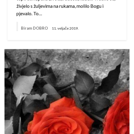
živjelo s žuljevima na rukama, molilo Bogu i
pjevalo. To…
Biram DOBRO
11. veljače 2019.