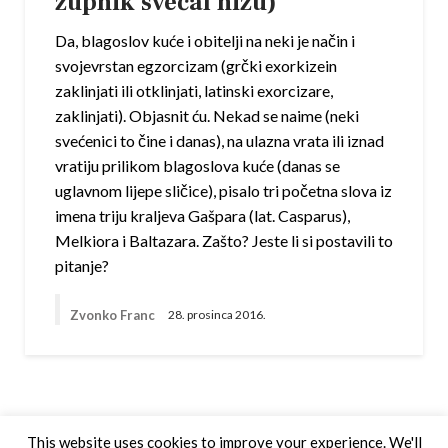
župnik svečal hižu)
Da, blagoslov kuće i obitelji na neki je način i
svojevrstan egzorcizam (grčki exorkizein
zaklinjati ili otklinjati, latinski exorcizare,
zaklinjati). Objasnit ću. Nekad se naime (neki
svećenici to čine i danas), na ulazna vrata ili iznad
vratiju prilikom blagoslova kuće (danas se
uglavnom lijepe sličice), pisalo tri početna slova iz
imena triju kraljeva Gašpara (lat. Casparus),
Melkiora i Baltazara. Zašto? Jeste li si postavili to
pitanje?
Zvonko Franc
28. prosinca 2016.
This website uses cookies to improve your experience. We'll