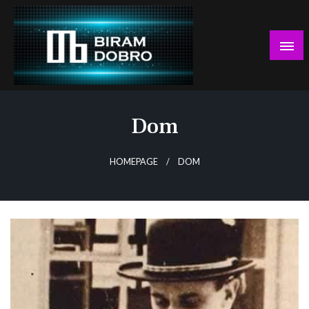
Skip
to
content
… jer BUDUĆNOST nema drugo IME!
Biram DOBRO
Dom
HOMEPAGE
DOM