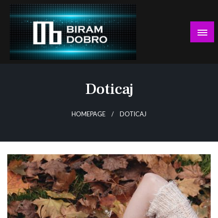
Skip
to
content
… jer BUDUĆNOST nema drugo IME!
Biram DOBRO
Doticaj
HOMEPAGE
DOTICAJ