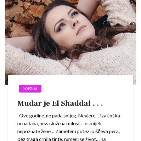
POEZIJA
Mudar je El Shaddai . . .
Ove godine, ne pada snijeg. Nevjere… iza ćoška
nenadana, nezaslužena milost… osmijeh
nepoznate žene… Zameteni potezi piščeva pera,
bez traga crnila tinte, rumeni se život… na