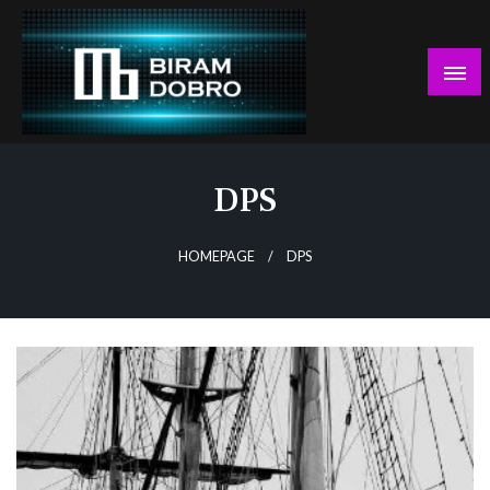
Skip
to
content
… jer BUDUĆNOST nema drugo IME!
Biram DOBRO
DPS
HOMEPAGE
DPS