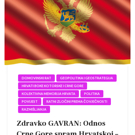
DOMOVINSKI RAT
GEOPOLITIKA I GEOSTRATEGIJA
HRVATI BOKE KOTORSKE I CRNE GORE
KOLEKTIVNA MEMORIJA HRVATA
POLITIKA
POVIJEST
RATNI ZLOČINI PREMA ČOVJEČNOSTI
RAZMIŠLJANJA
Zdravko GAVRAN: Odnos
Crne Gore spram Hrvatskoj –