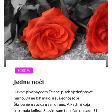
POEZIJA
Jedne noći
Izvor: pixabay.com Te noći pisah sjedeć posve
mirno, Da ne bih majci u susjednoj sobi
Škripanjem stolca u san dirnuo. A kad mi koja
ustrebala knjiga, Sasvim sam tiho išao po sagu. U