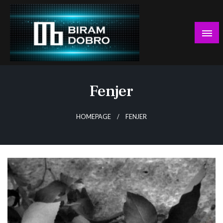
Skip
to
content
… jer BUDUĆNOST nema drugo IME!
Biram DOBRO
Fenjer
HOMEPAGE
FENJER