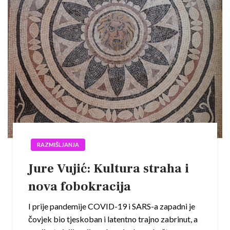
RAZMIŠLJANJA
Jure Vujić: Kultura straha i
nova fobokracija
I prije pandemije COVID-19 i SARS-a zapadni je
čovjek bio tjeskoban i latentno trajno zabrinut, a