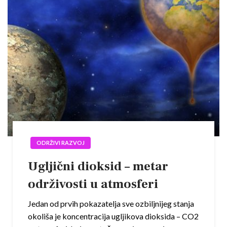
ODRŽIVI RAZVOJ
Ugljični dioksid – metar
održivosti u atmosferi
Jedan od prvih pokazatelja sve ozbiljnijeg stanja
okoliša je koncentracija ugljikova dioksida – CO2