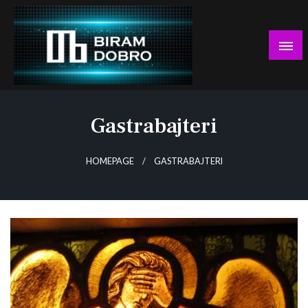
Skip
to
content
… jer BUDUĆNOST nema drugo IME!
Biram DOBRO
Gastrabajteri
HOMEPAGE
GASTRABAJTERI