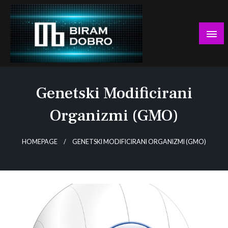
Skip
to
content
… jer BUDUĆNOST nema drugo IME!
Biram DOBRO
Genetski Modificirani
Organizmi (GMO)
HOMEPAGE
GENETSKI MODIFICIRANI ORGANIZMI (GMO)