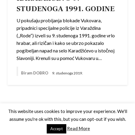
STUDENOGA 1991. GODINE
U pokušaju probijanja blokade Vukovara,
pripadnici specijalne policije iz Varaždina
(„Rode“) izveli su 9. studenoga 1991. godine vrlo
hrabar, ali rizičan i kako se ubrzo pokazalo
pogibeljan napad na selo Karadžićevo u istočnoj
Slavoniji. Krenuli su u pomoć Vukovaru u…
Biram DOBRO
9. studenoga 2019.
This website uses cookies to improve your experience. We'll
assume you're ok with this, but you can opt-out if you wish.
Theme by Silk Themes
Read More
Accept