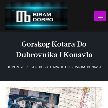
Skip
to
content
… jer BUDUĆNOST nema drugo IME!
Biram DOBRO
Gorskog Kotara Do
Dubrovnika I Konavla
HOMEPAGE
GORSKOG KOTARA DO DUBROVNIKA I KONAVLA