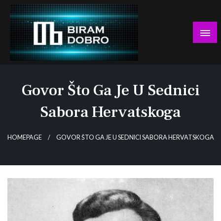
Skip
to
content
… jer BUDUĆNOST nema drugo IME!
Biram DOBRO
Govor Što Ga Je U Sednici
Sabora Hervatskoga
HOMEPAGE
GOVOR ŠTO GA JE U SEDNICI SABORA HERVATSKOGA