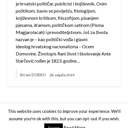
je hrvatski političar, publicist i književnik. Osim
politikom, bavio se poviješću, filologijom,
književnom kritikom, filozofijom, pisanjem
pjesama, dramom, političkom satirom (Pisma
Magjarolacah) i prevoditeljstvom. Još za života
nazvan je – kao politički vođa i glavni
ideolog hrvatskog nacionalizma – Ocem
Domovine. Životopis Rani život i školovanje Ante
Starčević rođen je 1823. godine…
Biram DOBRO
28. veljače 2019.
This website uses cookies to improve your experience. We'll
assume you're ok with this, but you can opt-out if you wish.
Theme by Silk Themes
Read More
Accept