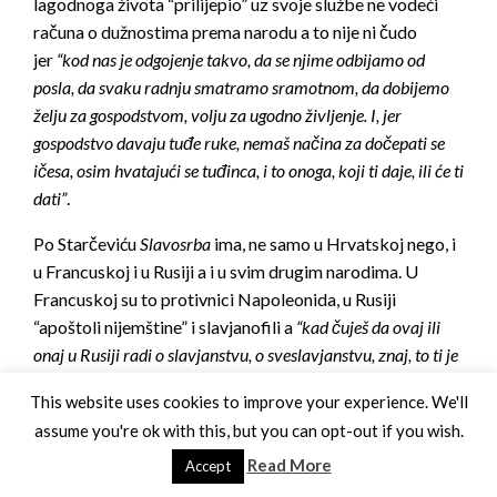
lagodnoga života “prilijepio” uz svoje službe ne vodeći
računa o dužnostima prema narodu a to nije ni čudo
jer
“kod nas je odgojenje takvo, da se njime odbijamo od
posla, da svaku radnju smatramo sramotnom, da dobijemo
želju za gospodstvom, volju za ugodno življenje. I, jer
gospodstvo davaju tuđe ruke, nemaš načina za dočepati se
ičesa, osim hvatajući se tuđinca, i to onoga, koji ti daje, ili će ti
dati”
.
Po Starčeviću
Slavosrba
ima, ne samo u Hrvatskoj nego, i
u Francuskoj i u Rusiji a i u svim drugim narodima. U
Francuskoj su to protivnici Napoleonida, u Rusiji
“apoštoli nijemštine” i slavjanofili a
“kad čuješ da ovaj ili
onaj u Rusiji radi o slavjanstvu, o sveslavjanstvu, znaj, to ti je
ruski slavosrb, i da je brat onima, koji kod nas rade
This website uses cookies to improve your experience. We'll
o
Jugoslaviji
, o
Srbiji
, o slavjanstvu”
. U svome djelu
Jubilei
,
assume you're ok with this, but you can opt-out if you wish.
na str. 16., Starčević govori i o “bogoslovju slavoserbskih
Read More
katoličkih bogoslovacah”.
Accept