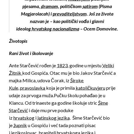
pjesama,
dramom
, političkom
satirom
(
Pisma
Magjarolacah
)
i
prevoditeljstvom
. Još za života
nazvan je – kao politički vođa i glavni
ideolog
hrvatskog nacionalizma
–
Ocem Domovine
.
Životopis
Rani život i školovanje
Ante Starčević rođen je
1823.
godine u mjestu
Veliki
Žitnik
kod Gospića.
Otac mu je bio Jakov Starčević a
majka Milica, udova Čorak, iz
Široke
Kule
,
pravoslavka
koja je primila
katoličku
vjeru
prije
udaje za prvoga muža.
Pučku školu pohađao je u
Klancu.
Od trinaeste ga godine školuje stric
Šime
Starčević
i daje mu prve poduke
iz
hrvatskog
i
latinskog
jezika
.
Šime Starčević bio
je
župnik
u Gospiću i već tada poznati pisac
i
jezikoslovac
, branitelj
hrvatskoga jezika
i