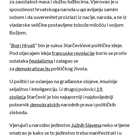
za zaostalost masa i službu tuđincima. Vjerovao je u
sposobnost hrvatskoga naroda u upravljanju samim
sobom i da suverenitet proizlazi iz nacije, naroda, a ne iz
vladarske veličine postavljene tobože milošću i voljom
Božjom.
“
Bog i Hrvati
” bio je sukus Starčevićeve političke ideje.
Pod utjecajem ideja
francuske revolucije
borio se protiv
ostataka
feudalizma
i zalagao se
za
demokratizaciju
političkog života.
U politici se oslanjao na građanske slojeve, imućnije
seljaštvo i inteligenciju. U drugoj polovici
19.
stoljeća
Starčević je bio najuporniji i najdosljedniji
pobornik
demokratskih
narodnih prava i političkih
sloboda.
Vjerujući u narodno jedinstvo
Južnih Slavena
neko vrijeme
smatrao je kako se to jedinstvo treba manifestirati i u