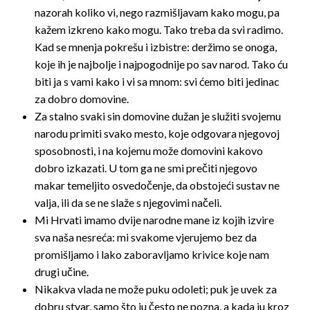
nazorah koliko vi, nego razmišljavam kako mogu, pa
kažem izkreno kako mogu. Tako treba da svi radimo.
Kad se mnenja pokrešu i izbistre: deržimo se onoga,
koje ih je najbolje i najpogodnije po sav narod. Tako ću
biti ja s vami kako i vi sa mnom: svi ćemo biti jedinac
za dobro domovine.
Za stalno svaki sin domovine dužan je služiti svojemu
narodu primiti svako mesto, koje odgovara njegovoj
sposobnosti, i na kojemu može domovini kakovo
dobro izkazati. U tom ga ne smi prečiti njegovo
makar temeljito osvedočenje, da obstojeći sustav ne
valja, ili da se ne slaže s njegovimi načeli.
Mi Hrvati imamo dvije narodne mane iz kojih izvire
sva naša nesreća: mi svakome vjerujemo bez da
promišljamo i lako zaboravljamo krivice koje nam
drugi učine.
Nikakva vlada ne može puku odoleti; puk je uvek za
dobru stvar, samo što ju često ne pozna, a kada ju kroz