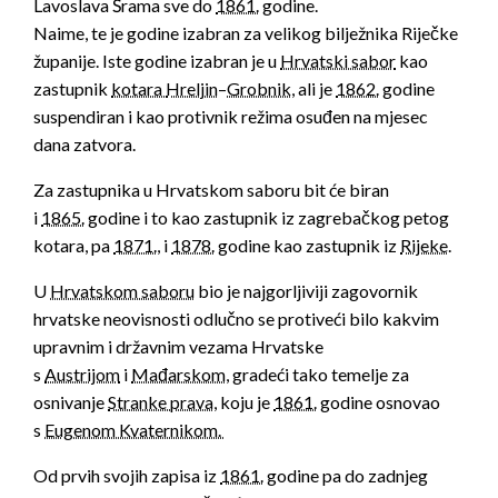
Lavoslava Šrama sve do
1861.
godine.
Naime, te je godine izabran za velikog bilježnika Riječke
županije. Iste godine izabran je u
Hrvatski sabor
kao
zastupnik
kotara
Hreljin
–
Grobnik
, ali je
1862.
godine
suspendiran i kao protivnik režima osuđen na mjesec
dana zatvora.
Za zastupnika u Hrvatskom saboru bit će biran
i
1865.
godine i to kao zastupnik iz zagrebačkog petog
kotara, pa
1871.
, i
1878.
godine kao zastupnik iz
Rijeke
.
U
Hrvatskom saboru
bio je najgorljiviji zagovornik
hrvatske neovisnosti odlučno se protiveći bilo kakvim
upravnim i državnim vezama Hrvatske
s
Austrijom
i
Mađarskom
, gradeći tako temelje za
osnivanje
Stranke prava
, koju je
1861.
godine osnovao
s
Eugenom Kvaternikom.
Od prvih svojih zapisa iz
1861.
godine pa do zadnjeg