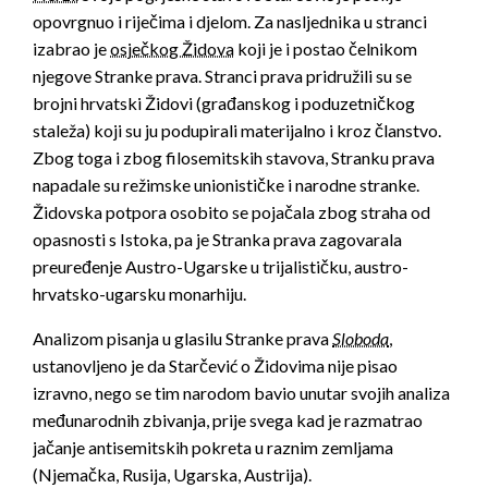
opovrgnuo i riječima i djelom. Za nasljednika u stranci
izabrao je
osječkog Židova
koji je i postao čelnikom
njegove Stranke prava. Stranci prava pridružili su se
brojni hrvatski Židovi (građanskog i poduzetničkog
staleža) koji su ju podupirali materijalno i kroz članstvo.
Zbog toga i zbog filosemitskih stavova, Stranku prava
napadale su režimske unionističke i narodne stranke.
Židovska potpora osobito se pojačala zbog straha od
opasnosti s Istoka, pa je Stranka prava zagovarala
preuređenje Austro-Ugarske u trijalističku, austro-
hrvatsko-ugarsku monarhiju.
Analizom pisanja u glasilu Stranke prava
Sloboda
,
ustanovljeno je da Starčević o Židovima nije pisao
izravno, nego se tim narodom bavio unutar svojih analiza
međunarodnih zbivanja, prije svega kad je razmatrao
jačanje antisemitskih pokreta u raznim zemljama
(Njemačka, Rusija, Ugarska, Austrija).