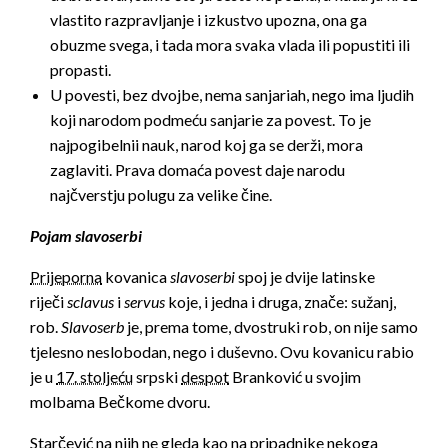
vlastito razpravljanje i izkustvo upozna, ona ga
obuzme svega, i tada mora svaka vlada ili popustiti ili
propasti.
U povesti, bez dvojbe, nema sanjariah, nego ima ljudih
koji narodom podmeću sanjarie za povest. To je
najpogibelnii nauk, narod koj ga se derži, mora
zaglaviti. Prava domaća povest daje narodu
najčverstju polugu za velike čine.
Pojam slavoserbi
Prijeporna
kovanica
slavoserbi
spoj je dvije latinske
riječi
sclavus
i
servus
koje, i jedna i druga, znače: sužanj,
rob.
Slavoserb
je, prema tome, dvostruki rob, on nije samo
tjelesno neslobodan, nego i duševno. Ovu kovanicu rabio
je u
17. stoljeću
srpski
despot
Branković u svojim
molbama Bečkome dvoru.
Starčević na njih ne gleda kao na pripadnike nekoga