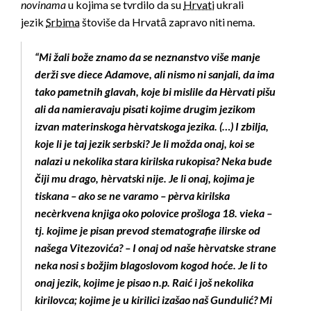
novinama
u kojima se tvrdilo da su
Hrvati
ukrali
jezik
Srbima
štoviše da Hrvatȃ zapravo niti nema.
“Mi žali bože znamo da se neznanstvo više manje
derži sve diece Adamove, ali nismo ni sanjali, da ima
tako pametnih glavah, koje bi mislile da Hèrvati pišu
ali da namieravaju pisati kojime drugim jezikom
izvan materinskoga hèrvatskoga jezika. (…) I zbilja,
koje li je taj jezik serbski? Je li možda onaj, koi se
nalazi u nekolika stara kirilska rukopisa? Neka bude
čiji mu drago, hèrvatski nije. Je li onaj, kojima je
tiskana – ako se ne varamo – pèrva kirilska
necèrkvena knjiga oko polovice prošloga 18. vieka –
tj. kojime je pisan prevod stematografie ilirske od
našega Vitezovića? – I onaj od naše hèrvatske strane
neka nosi s božjim blagoslovom kogod hoće. Je li to
onaj jezik, kojime je pisao n.p. Raić i još nekolika
kirilovca; kojime je u kirilici izašao naš Gundulić? Mi