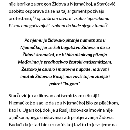
nije isprika za progon Židova u Njemačkoj, a Starčević
osobito osporava da se na taj argument pozivaju
protestanti, “
koji su širom otvorili vrata zloporabama
Pisma omogućavajući svakom da bude njegov tumač
“.
Po njemu je židovsko pitanje nametnuto u
Njemačkoj jer se želi bogatstvo Židova, a da su
Židovi siromašni, ne bi bilo nikakvog pitanja.
Mađarima je predbacivao žestoki antisemitizam.
Žestoko je osudio i masovne napade na život i
imutak Židova u Rusiji, nazvavši taj mrziteljski
pokret “kugom”.
Starčević je razlikovao antisemitizam u Rusiji i
Njemačkoj: pisao je da se u Njemačkoj išlo za pljačkom,
kao i u Ugarskoj, dok je u Rusiji židovska imovina nije
pljačkana, nego uništavana radi protjeravanja Židova.
Budući da je tad bio u rusofilskoj fazi (u to je vrijeme na