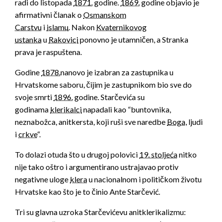
radi do listopada
1871.
godine.
1869.
godine objavio je
afirmativni članak o
Osmanskom
Carstvu
i
islamu
.
Nakon
Kvaternikovog
ustanka
u
Rakovici
ponovno je utamničen, a Stranka
prava je raspuštena.
Godine
1878.
nanovo je izabran za zastupnika u
Hrvatskome saboru, čijim je zastupnikom bio sve do
svoje smrti
1896.
godine. Starčevića su
godinama
klerikalci
napadali kao “buntovnika,
neznabožca, anitkersta, koji ruši sve naredbe
Boga
, ljudi
i
crkve
“.
To dolazi otuda što u drugoj polovici
19. stoljeća
nitko
nije tako oštro i argumentirano ustrajavao protiv
negativne uloge
klera
u nacionalnom i političkom životu
Hrvatske kao što je to činio Ante Starčević.
Tri su glavna uzroka Starčevićevu anitklerikalizmu: