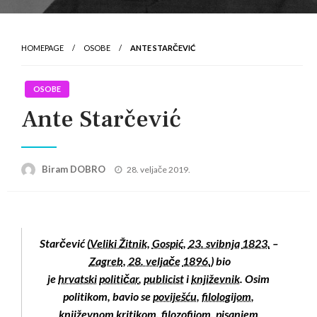
HOMEPAGE
OSOBE
ANTE STARČEVIĆ
OSOBE
Ante Starčević
Posted
Biram DOBRO
28. veljače 2019.
on
Starčević
(
Veliki Žitnik
,
Gospić
,
23. svibnja
1823.
–
Zagreb
,
28. veljače
1896.
) bio
je
hrvatski
političar
,
publicist
i
književnik
. Osim
politikom, bavio se
poviješću
,
filologijom
,
književnom kritikom,
filozofijom
, pisanjem