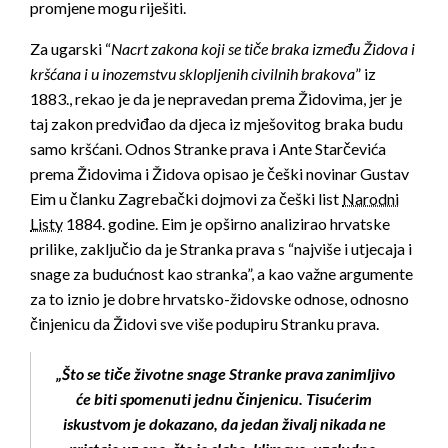
promjene mogu riješiti.
Za ugarski “
Nacrt zakona koji se tiče braka između Židova i
kršćana i u inozemstvu sklopljenih civilnih brakova
” iz
1883., rekao je da je nepravedan prema Židovima, jer je
taj zakon predviđao da djeca iz mješovitog braka budu
samo kršćani. Odnos Stranke prava i Ante Starčevića
prema Židovima i Židova opisao je češki novinar Gustav
Eim u članku Zagrebački dojmovi za češki list
Narodni
Listy
1884. godine. Eim je opširno analizirao hrvatske
prilike, zaključio da je Stranka prava s “najviše i utjecaja i
snage za budućnost kao stranka”, a kao važne argumente
za to iznio je dobre hrvatsko-židovske odnose, odnosno
činjenicu da Židovi sve više podupiru Stranku prava.
„Što se tiče životne snage Stranke prava zanimljivo
će biti spomenuti jednu činjenicu. Tisućerim
iskustvom je dokazano, da jedan živalj nikada ne