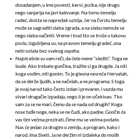
dosadanjem, u ime povesti, kervi, jezika, nije drugo
nego sanjarija na javi ludovanje. Na tomu temelju
radeć, doista se napredak uzbija. Jer na čvrstu temelju
može se sagraditi slaba zgrada, a na slabu nemože se
nego slaba načiniti. Vreme i trud što se troše u takovu
poslu, izgubljena su; na pravom temelju gradeć, ona
nebi ostala bez svakog uspeha.
Najstrašnie su vam reči, da ćete mene “slediti”. Toga ne
bude. Ako trebate gončina, tražite si ga drugde. Ja niti
koga vodim, niti gonim. To je glavna nesreća Hervatah,
da se derže ljudih, a ne načelah, a ne programa. S toga
je ovaj narod tako često izdan i prevaren, i vazda mu
stvari drugačie izpadaju, nego li je on očekivao. Tko
sam za se ne mari, čemu da se nada od drugih? Koga
nose tuđe noge, neka se ne čudi, ako padne. Gončin će
vas tim većma prezirati, čime mu se većma podate.
Nas će jedan za drugim u zemlju, a program, kako i
narod, ima živeti. Ja ne deržim ni izdaleka do mojih