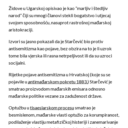
Židove u Ugarskoj opisivao je kao “marljiv i štedljiv
narod” čiji su mnogi članovi stekli bogatstvo i utjecaj
svojom sposobnošću, nasuprot rastrošnoj mađarskoj
aristokraciji.
Izvori su jasno pokazali da je Starčević bio protiv
antisemitizma kao pojave, bez obzira na to je li uzrok
tome bila vjerska ili rasna netrpeljivost ili da su uzroci
socijalni.
Rijetke pojave antisemitizma u Hrvatskoj (koje su se
pojavile u
antimađarskom pokretu 1883.
) Starčević je
smatrao proizvodom mađarskih emisara odnosno
mađarske politike vezane za zaduženost države.
Optužbu u
tisaeslarskom procesu
smatrao je
besmislenom, mađarske vlasti optužio za korumpiranost,
podilaženje vlastiju metafizičkoj histeriji i zanemarivanje