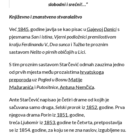
slobodni i srećni!…”
Književno i znanstveno stvaralaštvo
Već
1845.
godine javlja se kao pisac u
Gajevoj
Danici
s
pjesmama
San i istina
,
Vjerni podložnici premilostivom
kralju Ferdinandu V.
,
Dva sunca
i
Tužba
te proznim
sastavom
Nešto o pirnih običajih u Lici
.
S tim proznim sastavom Starčević odmah zauzima jedno
od prvih mjesta među prozaistima
hrvatskoga
preporoda
uz
Pogled u Bosnu
Matije
Mažuranića
i
Putositnice
,
Antuna Nemčića
.
Ante Starčević napisao je četiri drame od kojih je
sačuvana samo druga,
Selski prorok
iz
1852.
godine. Prva
njegova drama
Porin
iz
1851.
godine,
treća
Ljubomir
iz
1853.
godine te četvrta, pretpostavlja
se iz 1854. godine, za koju se ne zna naslov, izgubljene su.