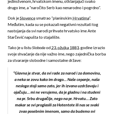
jedinstvenom, hrvatskom imenu, otklanjajući svako
drugo ime, a “naročito Serb kao nenarodno i pogrdno”.
Dok je
Slovence
smatrao “planinskim
Hrvatima
“.
Međutim, kada su se pokazali negativni rezultati tog
nastojanja da svi narodi prihvate hrvatsko ime Ante
Starčević napušta to stajalište.
Tako je u listu
Sloboda
od
23. ožujka
1883
. godine izrazio
svoje shvaćanje da nije važno ime, nego zajednička borba
za stvaranje slobodne i samostalne države:
“Glavna je stvar, da svi rade za narod i za domovinu,
a neka se zovu kako im drago… Naše cepanje, naša
nesloga stoji samo zato, jer ih izvana uzdržavaju i
ojačuju… mi ne verujemo, da je gladnu i na studeni
na pr. Srbu drugačije, nego na pr. Hrvatu… Zato
makar se svi proglasili za Hotentote ili nas se svaki
zvao posebnim imenom, samo da budemo svi