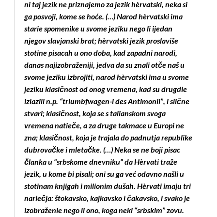
ni taj jezik ne priznajemo za jezik hèrvatski, neka si
ga posvoji, kome se hoće. (…) Narod hèrvatski ima
starie spomenike u svome jeziku nego li ijedan
njegov slavjanski brat; hèrvatski jezik proslaviše
stotine pisacah u ono doba, kad zapadni narodi,
danas najizobraženiji, jedva da su znali otče naš u
svome jeziku izbrojiti, narod hèrvatski ima u svome
jeziku klasičnost od onog vremena, kad su drugdie
izlazili n.p. “triumbfwagen-i des Antimonii”, i slične
stvari; klasičnost, koja se s talianskom svoga
vremena natieče, a za druge takmace u Europi ne
zna; klasičnost, koja je trajala do padnutja republike
dubrovačke i mletačke. (…) Neka se ne boji pisac
članka u “srbskome dnevniku” da Hèrvati traže
jezik, u kome bi pisali; oni su ga već odavno našli u
stotinam knjigah i milionim dušah. Hèrvati imaju tri
nariečja: štokavsko, kajkavsko i čakavsko, i svako je
izobraženie nego li ono, koga neki “srbskim” zovu.