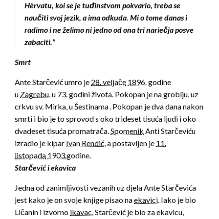
Hèrvatu, koi se je tuđinstvom pokvario, treba se
naučiti svoj jezik, a ima odkuda. Mi o tome danas i
radimo i ne želimo ni jedno od ona tri nariečja posve
zabaciti.”
Smrt
Ante Starčević umro je
28. veljače
1896.
godine
u
Zagrebu
, u 73. godini života. Pokopan je na groblju, uz
crkvu sv. Mirka, u Šestinama
. Pokopan je dva dana nakon
smrti i bio je to sprovod s oko trideset tisuća ljudi i oko
dvadeset tisuća promatrača.
Spomenik
Anti Starčeviću
izradio je kipar
Ivan Rendić
, a postavljen je
11.
listopada
1903.
godine.
Starčević i ekavica
Jedna od zanimljivosti vezanih uz djela Ante Starčevića
jest kako je on svoje knjige pisao na
ekavici
. Iako je bio
Ličanin i izvorno
ikavac
, Starčević je bio za ekavicu,