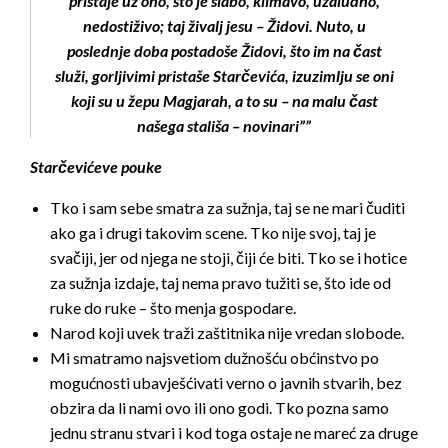
pristaje uz ono, što je slabo, klimavo, uzaludno,
nedostiživo; taj živalj jesu – Židovi. Nuto, u
poslednje doba postadoše Židovi, što im na čast
služi, gorljivimi pristaše Starčevića, izuzimlju se oni
koji su u žepu Magjarah, a to su – na malu čast
našega stališa – novinari””
Starčevićeve pouke
Tko i sam sebe smatra za sužnja, taj se ne mari čuditi
ako ga i drugi takovim scene. Tko nije svoj, taj je
svačiji, jer od njega ne stoji, čiji će biti. Tko se i hotice
za sužnja izdaje, taj nema pravo tužiti se, što ide od
ruke do ruke – što menja gospodare.
Narod koji uvek traži zaštitnika nije vredan slobode.
Mi smatramo najsvetiom dužnošću obćinstvo po
mogućnosti ubavješćivati verno o javnih stvarih, bez
obzira da li nami ovo ili ono godi. Tko pozna samo
jednu stranu stvari i kod toga ostaje ne mareć za druge