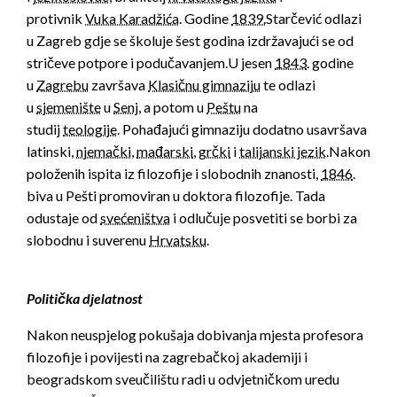
protivnik
Vuka Karadžića
.
Godine
1839.
Starčević odlazi
u Zagreb gdje se školuje šest godina izdržavajući se od
stričeve potpore i podučavanjem.
U jesen
1843
. godine
u
Zagrebu
završava
Klasičnu gimnaziju
te odlazi
u
sjemenište
u
Senj
, a potom u
Peštu
na
studij
teologije
.
Pohađajući gimnaziju dodatno usavršava
latinski,
njemački
,
mađarski
,
grčki
i
talijanski jezik
.
Nakon
položenih ispita iz filozofije i slobodnih znanosti,
1846
.
biva u Pešti promoviran u doktora filozofije.
Tada
odustaje od
svećeništva
i odlučuje posvetiti se borbi za
slobodnu i suverenu
Hrvatsku
.
Politička djelatnost
Nakon neuspjelog pokušaja dobivanja mjesta profesora
filozofije i povijesti na zagrebačkoj akademiji i
beogradskom sveučilištu radi u odvjetničkom uredu