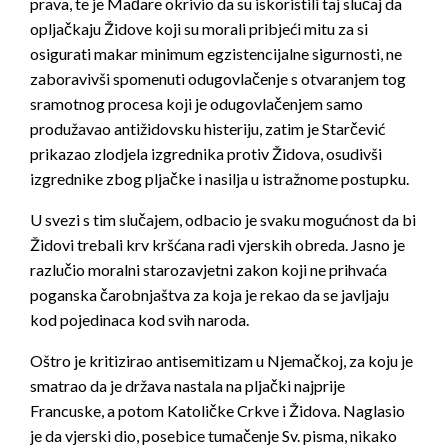
prava, te je Mađare okrivio da su iskoristili taj slučaj da
opljačkaju Židove koji su morali pribjeći mitu za si
osigurati makar minimum egzistencijalne sigurnosti, ne
zaboravivši spomenuti odugovlačenje s otvaranjem tog
sramotnog procesa koji je odugovlačenjem samo
produžavao antižidovsku histeriju, zatim je Starčević
prikazao zlodjela izgrednika protiv Židova, osudivši
izgrednike zbog pljačke i nasilja u istražnome postupku.
U svezi s tim slučajem, odbacio je svaku mogućnost da bi
Židovi trebali krv kršćana radi vjerskih obreda. Jasno je
razlučio moralni starozavjetni zakon koji ne prihvaća
poganska čarobnjaštva za koja je rekao da se javljaju
kod pojedinaca kod svih naroda.
Oštro je kritizirao antisemitizam u Njemačkoj, za koju je
smatrao da je država nastala na pljački najprije
Francuske, a potom Katoličke Crkve i Židova. Naglasio
je da vjerski dio, posebice tumačenje Sv. pisma, nikako