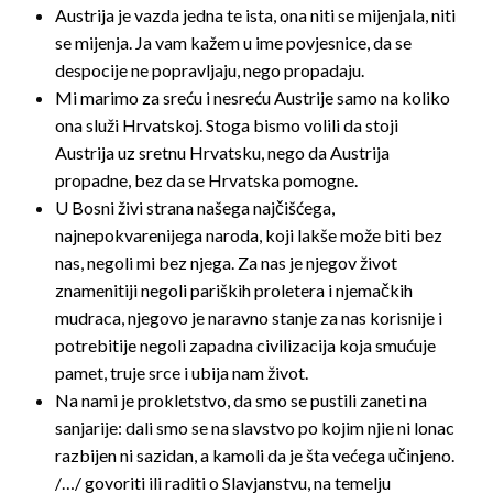
Austrija je vazda jedna te ista, ona niti se mijenjala, niti
se mijenja. Ja vam kažem u ime povjesnice, da se
despocije ne popravljaju, nego propadaju.
Mi marimo za sreću i nesreću Austrije samo na koliko
ona služi Hrvatskoj. Stoga bismo volili da stoji
Austrija uz sretnu Hrvatsku, nego da Austrija
propadne, bez da se Hrvatska pomogne.
U Bosni živi strana našega najčišćega,
najnepokvarenijega naroda, koji lakše može biti bez
nas, negoli mi bez njega. Za nas je njegov život
znamenitiji negoli pariških proletera i njemačkih
mudraca, njegovo je naravno stanje za nas korisnije i
potrebitije negoli zapadna civilizacija koja smućuje
pamet, truje srce i ubija nam život.
Na nami je prokletstvo, da smo se pustili zaneti na
sanjarije: dali smo se na slavstvo po kojim njie ni lonac
razbijen ni sazidan, a kamoli da je šta većega učinjeno.
/…/ govoriti ili raditi o Slavjanstvu, na temelju