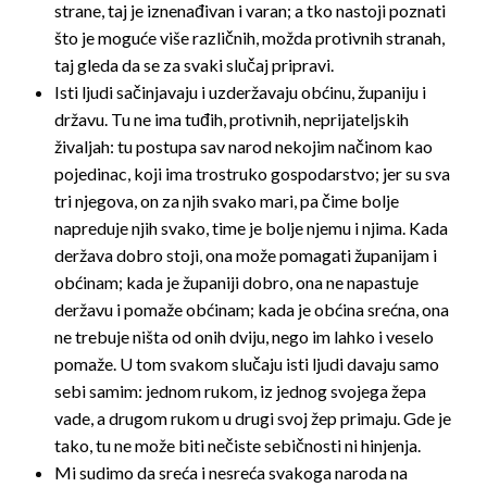
strane, taj je iznenađivan i varan; a tko nastoji poznati
što je moguće više različnih, možda protivnih stranah,
taj gleda da se za svaki slučaj pripravi.
Isti ljudi sačinjavaju i uzderžavaju obćinu, županiju i
državu. Tu ne ima tuđih, protivnih, neprijateljskih
živaljah: tu postupa sav narod nekojim načinom kao
pojedinac, koji ima trostruko gospodarstvo; jer su sva
tri njegova, on za njih svako mari, pa čime bolje
napreduje njih svako, time je bolje njemu i njima. Kada
deržava dobro stoji, ona može pomagati županijam i
obćinam; kada je županiji dobro, ona ne napastuje
deržavu i pomaže obćinam; kada je obćina srećna, ona
ne trebuje ništa od onih dviju, nego im lahko i veselo
pomaže. U tom svakom slučaju isti ljudi davaju samo
sebi samim: jednom rukom, iz jednog svojega žepa
vade, a drugom rukom u drugi svoj žep primaju. Gde je
tako, tu ne može biti nečiste sebičnosti ni hinjenja.
Mi sudimo da sreća i nesreća svakoga naroda na