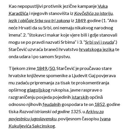
Kao nepopustljivi protivnik jezične kampanje
Vuka
Karadžića
i njegovih stanovišta iz
Kovčežića za istoriju,
jezik i običaje Srba sva tri zakona
iz
1849.
godine (1. “Ako
neće Hrvati da su Srbi, oni nemaju nikakvog narodnog
imena”. 2. “štokavci makar koje vjere bili i gdje stanovali
mogu se po pravdi nazvati Srbima” i 3. “
Srbi svi i svuda
“.)
Starčević uzvraća braneći hrvatstvo
hrvatskoga jezika
te
onda udara i po samom Srpstvu.
Tijekom zime
1849.
/
50.
Starčević je proučavao stare
hrvatske književne spomenike a Ljudevit Gaj povjerava
mu zadaću pripremanja za tisak te prokomentiranja
opširnog
glagoljskog
rukopisa, javne rasprave o
razgraničenju posjeda pojedinih
istarskih
općinȃ
odnosno njihovih
feudalnih
gospodara te on
1852.
godine
tiska
Razvod istrianski od godine 1325.
u
Arkivu za
povjestnicu jugoslavensku
, povijesnom časopisu
Ivana
Kukuljevića Sakcinskog
.