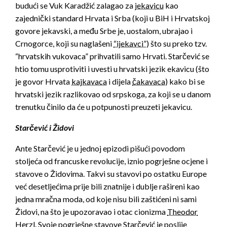
budući se Vuk Karadžić zalagao za
jekavicu
kao
zajednički standard Hrvata i Srba (koji u BiH i Hrvatskoj
govore jekavski, a među Srbe je, uostalom, ubrajao i
Crnogorce, koji su naglašeni
“ijekavci”
) što su preko tzv.
“hrvatskih vukovaca” prihvatili samo Hrvati. Starčević se
htio tomu usprotiviti i uvesti u hrvatski jezik ekavicu (što
je govor Hrvata
kajkavaca
i dijela
čakavaca
) kako bi se
hrvatski jezik razlikovao od srpskoga, za koji se u danom
trenutku činilo da će u potpunosti preuzeti jekavicu.
Starčević i Židovi
Ante Starčević je u jednoj epizodi pišući povodom
stoljeća od francuske revolucije, iznio pogrješne ocjene i
stavove o Židovima. Takvi su stavovi po ostatku Europe
već desetljećima prije bili znatnije i dublje rašireni kao
jedna mračna moda, od koje nisu bili zaštićeni ni sami
Židovi, na što je upozoravao i otac cionizma
Theodor
Herzl.
Svoje pogrješne stavove Starčević je poslije