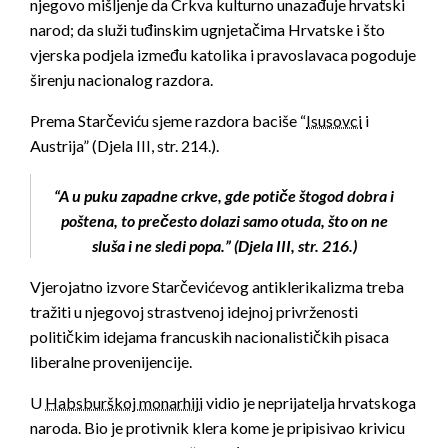
njegovo mišljenje da Crkva kulturno unazađuje hrvatski
narod; da služi tuđinskim ugnjetačima Hrvatske i što
vjerska podjela između katolika i pravoslavaca pogoduje
širenju nacionalog razdora.
Prema Starčeviću sjeme razdora baciše “
Isusovci
i
Austrija” (Djela III, str. 214.).
“A u puku zapadne crkve, gde potiče štogod dobra i
poštena, to prečesto dolazi samo otuda, što on ne
sluša i ne sledi popa.” (Djela III, str. 216.)
Vjerojatno izvore Starčevićevog antiklerikalizma treba
tražiti u njegovoj strastvenoj idejnoj privrženosti
političkim idejama francuskih nacionalističkih pisaca
liberalne provenijencije.
U
Habsburškoj monarhiji
vidio je neprijatelja hrvatskoga
naroda. Bio je protivnik klera kome je pripisivao krivicu