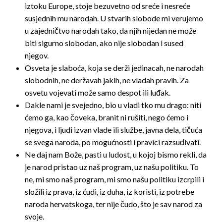
iztoku Europe, stoje bezuvetno od sreće i nesreće
susjednih mu narodah. U stvarih slobode mi verujemo
u zajedničtvo narodah tako, da njih nijedan ne može
biti sigurno slobodan, ako nije slobodan i sused
njegov.
Osveta je slaboća, koja se derži jedinacah, ne narodah
slobodnih, ne deržavah jakih, ne vladah pravih. Za
osvetu vojevati može samo despot ili luđak.
Dakle nami je svejedno, bio u vladi tko mu drago: niti
ćemo ga, kao čoveka, branit ni rušiti, nego ćemo i
njegova, i ljudi izvan vlade ili službe, javna dela, tičuća
se svega naroda, po mogućnosti i pravici razsuđivati.
Ne daj nam Bože, pasti u ludost, u kojoj bismo rekli, da
je narod pristao uz naš program, uz našu politiku. To
ne, mi smo naš program, mi smo našu politiku izcrpili i
složili iz prava, iz ćudi, iz duha, iz koristi, iz potrebe
naroda hervatskoga, ter nije čudo, što je sav narod za
svoje.