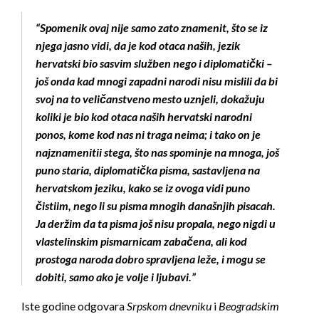
“Spomenik ovaj nije samo zato znamenit, što se iz
njega jasno vidi, da je kod otaca naših, jezik
hervatski bio sasvim služben nego i diplomatički –
još onda kad mnogi zapadni narodi nisu mislili da bi
svoj na to veličanstveno mesto uznjeli, dokažuju
koliki je bio kod otaca naših hervatski narodni
ponos, kome kod nas ni traga neima; i tako on je
najznamenitii stega, što nas spominje na mnoga, još
puno staria, diplomatička pisma, sastavljena na
hervatskom jeziku, kako se iz ovoga vidi puno
čistiim, nego li su pisma mnogih današnjih pisacah.
Ja deržim da ta pisma još nisu propala, nego nigdi u
vlastelinskim pismarnicam zabačena, ali kod
prostoga naroda dobro spravljena leže, i mogu se
dobiti, samo ako je volje i ljubavi.”
Iste godine odgovara
Srpskom dnevniku
i
Beogradskim