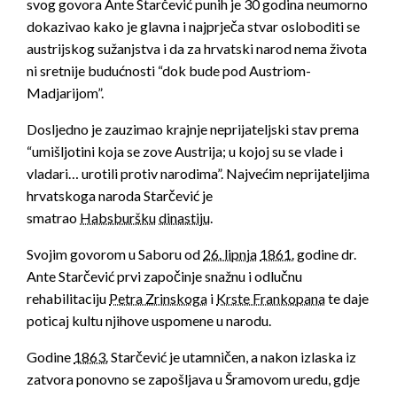
svog govora Ante Starčević punih je 30 godina neumorno
dokazivao kako je glavna i najprječa stvar osloboditi se
austrijskog sužanjstva i da za hrvatski narod nema života
ni sretnije budućnosti “dok bude pod Austriom-
Madjarijom”.
Dosljedno je zauzimao krajnje neprijateljski stav prema
“umišljotini koja se zove Austrija; u kojoj su se vlade i
vladari… urotili protiv narodima”. Najvećim neprijateljima
hrvatskoga naroda Starčević je
smatrao
Habsburšku
dinastiju
.
Svojim govorom u Saboru od
26. lipnja
1861.
godine dr.
Ante Starčević prvi započinje snažnu i odlučnu
rehabilitaciju
Petra Zrinskoga
i
Krste Frankopana
te daje
poticaj kultu njihove uspomene u narodu.
Godine
1863.
Starčević je utamničen, a nakon izlaska iz
zatvora ponovno se zapošljava u Šramovom uredu, gdje