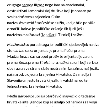
drugoga
naroda
ili
rase
nego kao na anacionalni,
destruktivni i amoralni sloj društva koji je opasan po
svaku društvenu zajednicu. Osim
naziva
slavoserbi
Starčević se služio, kad je htio pobliže
označiti kakvo je političko držanje tih ljudi, još i
nazivima
madžarolci
(
Madžari
i Tirolci) i
našinci
.
Madžarolci
su poradi toga jer politički sjede uvijek na dva
stolca: čas su za orijentaciju prema Pešti, prema
Madžarima, a čas su opet protiv te orijentacije za onu
prema Beču, prema
Tirolcima
, a
našinci
su oni koji se, bez
obzira, na sve strane služe neutralnim izrazima: naš jezik,
naš narod, trojedna kraljevina Hrvatska, Dalmacija i
Slavonija umjesto hrvatski jezik, hrvatski narod te
jednostavno: kraljevina Hrvatska.
Među
slavoserbe
ubraja Starčević i najveći dio tadašnje
hrvatske inteligencije koji se udaljio od naroda i za volju