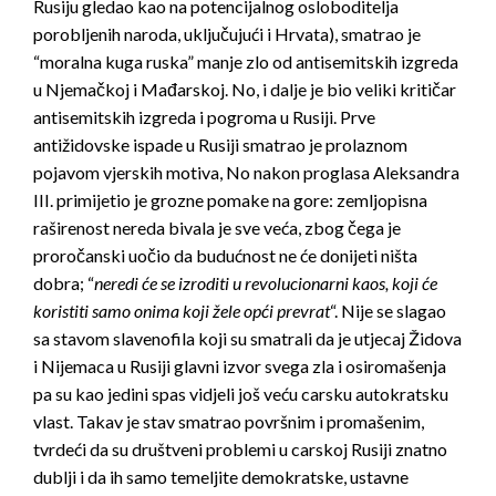
Rusiju gledao kao na potencijalnog osloboditelja
porobljenih naroda, uključujući i Hrvata), smatrao je
“moralna kuga ruska” manje zlo od antisemitskih izgreda
u Njemačkoj i Mađarskoj. No, i dalje je bio veliki kritičar
antisemitskih izgreda i pogroma u Rusiji. Prve
antižidovske ispade u Rusiji smatrao je prolaznom
pojavom vjerskih motiva, No nakon proglasa Aleksandra
III. primijetio je grozne pomake na gore: zemljopisna
raširenost nereda bivala je sve veća, zbog čega je
proročanski uočio da budućnost ne će donijeti ništa
dobra; “
neredi će se izroditi u revolucionarni kaos, koji će
koristiti samo onima koji žele opći prevrat
“. Nije se slagao
sa stavom slavenofila koji su smatrali da je utjecaj Židova
i Nijemaca u Rusiji glavni izvor svega zla i osiromašenja
pa su kao jedini spas vidjeli još veću carsku autokratsku
vlast. Takav je stav smatrao površnim i promašenim,
tvrdeći da su društveni problemi u carskoj Rusiji znatno
dublji i da ih samo temeljite demokratske, ustavne