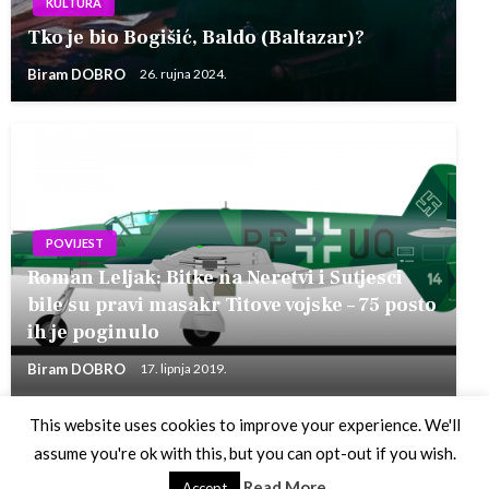
KULTURA
Tko je bio Bogišić, Baldo (Baltazar)?
Biram DOBRO
26. rujna 2024.
POVIJEST
Roman Leljak: Bitke na Neretvi i Sutjesci
bile su pravi masakr Titove vojske – 75 posto
ih je poginulo
Biram DOBRO
17. lipnja 2019.
This website uses cookies to improve your experience. We'll
assume you're ok with this, but you can opt-out if you wish.
Theme by Silk Themes
Read More
Accept