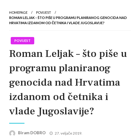
HOMEPAGE
POVIJEST
ROMAN LELJAK – ŠTO PIŠE U PROGRAMU PLANIRANOG GENOCIDA NAD
HRVATIMA IZDANOM OD ČETNIKA I VLADE JUGOSLAVIJE?
POVIJEST
Roman Leljak – što piše u
programu planiranog
genocida nad Hrvatima
izdanom od četnika i
vlade Jugoslavije?
Posted
Biram DOBRO
27. veljače 2019.