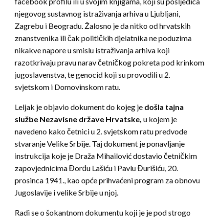
facebook profilu ili u svojim knjigama, koji su posljedica
njegovog sustavnog istraživanja arhiva u Ljubljani,
Zagrebu i Beogradu. Žalosno je da nitko od hrvatskih
znanstvenika ili čak političkih djelatnika ne poduzima
nikakve napore u smislu istraživanja arhiva koji
razotkrivaju pravu narav četničkog pokreta pod krinkom
jugoslavenstva, te genocid koji su provodili u 2.
svjetskom i Domovinskom ratu.
Leljak je objavio dokument do kojeg je
došla tajna
službe Nezavisne države Hrvatske,
u kojem je
navedeno kako četnici u 2. svjetskom ratu predvode
stvaranje Velike Srbije. Taj dokument je ponavljanje
instrukcija koje je Draža Mihailović dostavio četničkim
zapovjednicima Đorđu Lašiću i Pavlu Đurišiću, 20.
prosinca 1941., kao opće prihvaćeni program za obnovu
Jugoslavije i velike Srbije u njoj.
Radi se o šokantnom dokumentu koji je je pod strogo