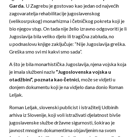
Garda.
U Zagrebu je gostovao kao jedan od najvećih
zagovaratelja rehabilitacije jugoslavenskog
(velikosrpskog) monarhizma i četničkog pokreta koji je
bio njegov stup. On tada nije želio izravno odgovoriti je li
Jugoslavija bila veliko djelo ili tragična zabluda, no
u podnaslovu knjige zaključuje: “Nije Jugoslavija greška.
Greška smo svi mi kakvi smo sada”.
A što je bila monarhistička Jugoslavija, njena vojska koja
je imala službeni naziv
“Jugoslovenska vojska u
otadžbini”, poznata kao četnici,
može se vidjeti u
donjem dokumentu koji je na vidjelo dana donio Roman
Leljak.
Roman Leljak, slovenski publicist i istražitelj Udbinih
arhiva iz Slovenije, koji voli istraživati djelatnost bivše
jugoslavenske službe državne sigurnosti, šokirao je
javnost mnogim dokumentima objavljenim na svom