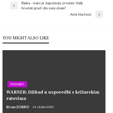
Navigacija
Rijeka – kako je Jugoslavija ‘prodala’ Italiji
Previous
hrvatski grad i dio naše obale?
Post
objava
Ante Starčević
Next
Post
YOU MIGHT ALSO LIKE
POVIJEST
WARNER: Džihad u usporedbi s križarskim
ratovima
Biram DOBRO
14. ožujka 2020.