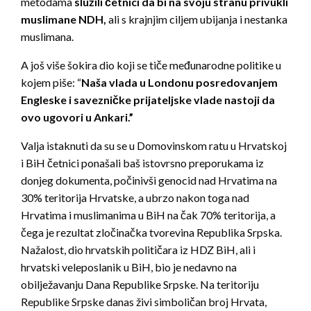
metodama
služili četnici da bi na svoju stranu privukli
muslimane NDH,
ali s krajnjim ciljem ubijanja i nestanka
muslimana.
A još više šokira dio koji se tiče međunarodne politike u
kojem piše: “
Naša vlada u Londonu posredovanjem
Engleske i savezničke prijateljske vlade nastoji da
ovo ugovori u Ankari.”
Valja istaknuti da su se u Domovinskom ratu u Hrvatskoj
i BiH četnici ponašali baš istovrsno preporukama iz
donjeg dokumenta, počinivši genocid nad Hrvatima na
30% teritorija Hrvatske, a ubrzo nakon toga nad
Hrvatima i muslimanima u BiH na čak 70% teritorija, a
čega je rezultat zločinačka tvorevina Republika Srpska.
Nažalost, dio hrvatskih političara iz HDZ BiH, ali i
hrvatski veleposlanik u BiH, bio je nedavno na
obilježavanju Dana Republike Srpske. Na teritoriju
Republike Srpske danas živi simboličan broj Hrvata,