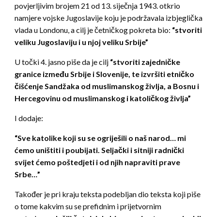
povjerljivim brojem 21 od 13. siječnja 1943. otkrio
namjere vojske Jugoslavije koju je podržavala izbjeglička
vlada u Londonu, a cilj je četničkog pokreta bio:
“stvoriti
veliku Jugoslaviju i u njoj veliku Srbije”
U točki 4. jasno piše da je cilj
“stvoriti zajedničke
granice između Srbije i Slovenije, te izvršiti etničko
čišćenje Sandžaka od muslimanskog življa, a Bosnu i
Hercegovinu od muslimanskog i katoličkog življa”
I dodaje:
“Sve katolike koji su se ogriješili o naš narod… mi
ćemo uništiti i poubijati. Seljački i sitniji radnički
svijet ćemo poštedjeti i od njih napraviti prave
Srbe…”
Također je pri kraju teksta podebljan dio teksta koji piše
o tome kakvim su se prefidnim i prijetvornim