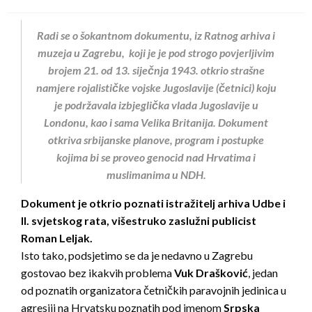
on
Radi se o šokantnom dokumentu, iz Ratnog arhiva i
muzeja u Zagrebu, koji je je pod strogo povjerljivim
brojem 21. od 13. siječnja 1943. otkrio strašne
namjere rojalističke vojske Jugoslavije (četnici) koju
je podržavala izbjeglička vlada Jugoslavije u
Londonu, kao i sama Velika Britanija. Dokument
otkriva srbijanske planove, program i postupke
kojima bi se proveo genocid nad Hrvatima i
muslimanima u NDH.
Dokument je otkrio poznati istražitelj arhiva Udbe i
II. svjetskog rata, višestruko zaslužni publicist
Roman Leljak.
Isto tako, podsjetimo se da je nedavno u Zagrebu
gostovao bez ikakvih problema
Vuk
Drašković
, jedan
od poznatih organizatora četničkih paravojnih jedinica u
agresiji na Hrvatsku poznatih pod imenom
Srpska