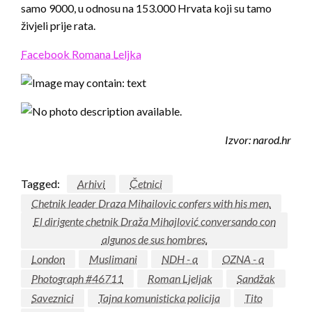
samo 9000, u odnosu na 153.000 Hrvata koji su tamo
živjeli prije rata.
Facebook Romana Leljka
Izvor: narod.hr
Tagged:
Arhivi
Četnici
Chetnik leader Draza Mihailovic confers with his men.
El dirigente chetnik Draža Mihajlović conversando con
algunos de sus hombres.
London
Muslimani
NDH - a
OZNA - a
Photograph #46711
Roman Ljeljak
Sandžak
Saveznici
Tajna komunisticka policija
Tito