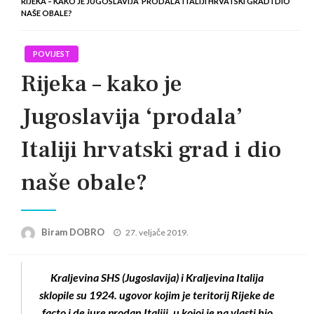
RIJEKA – KAKO JE JUGOSLAVIJA ‘PRODALA’ ITALIJI HRVATSKI GRAD I DIO
NAŠE OBALE?
POVIJEST
Rijeka – kako je
Jugoslavija ‘prodala’
Italiji hrvatski grad i dio
naše obale?
Posted
Biram DOBRO
27. veljače 2019.
on
Kraljevina SHS (Jugoslavija) i Kraljevina Italija
sklopile su 1924. ugovor kojim je teritorij Rijeke de
facto i de jure prodan Italiji, u kojoj je na vlasti bio