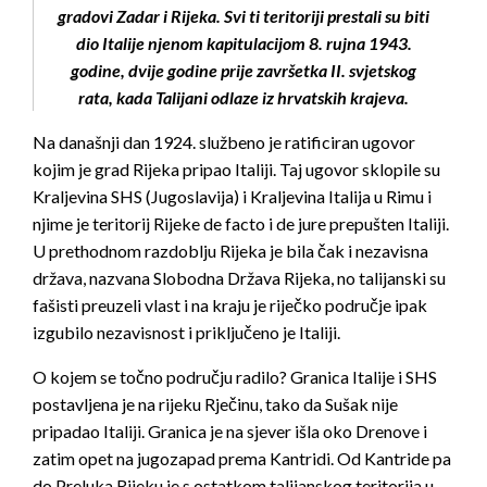
gradovi Zadar i Rijeka. Svi ti teritoriji prestali su biti
dio Italije njenom kapitulacijom 8. rujna 1943.
godine, dvije godine prije završetka II. svjetskog
rata, kada Talijani odlaze iz hrvatskih krajeva.
Na današnji dan 1924. službeno je ratificiran ugovor
kojim je grad Rijeka pripao Italiji. Taj ugovor sklopile su
Kraljevina SHS (Jugoslavija) i Kraljevina Italija u Rimu i
njime je teritorij Rijeke de facto i de jure prepušten Italiji.
U prethodnom razdoblju Rijeka je bila čak i nezavisna
država, nazvana Slobodna Država Rijeka, no talijanski su
fašisti preuzeli vlast i na kraju je riječko područje ipak
izgubilo nezavisnost i priključeno je Italiji.
O kojem se točno području radilo? Granica Italije i SHS
postavljena je na rijeku Rječinu, tako da Sušak nije
pripadao Italiji. Granica je na sjever išla oko Drenove i
zatim opet na jugozapad prema Kantridi. Od Kantride pa
do Preluka Rijeku je s ostatkom talijanskog teritorija u