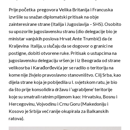
Prije početka pregovora Velika Britanija i Francuska
izvršile su snažan diplomatski pritisak na obje
zainteresirane strane (Italija i Jugoslavija – SHS). Osobito
su upozorile jugoslavensku stranu (dio delegacije bio je
ministar vanjskih poslova Hrvat Ante Trumbić) da će
Kraljevina Italija, u slučaju da se dogovor o granici ne
postigne, dobiti otvorene ruke. Pritisak o ustupcima na
jugoslavensku delegaciju vršen je i iz Beograda od strane
velikosrba i Karađorđevića jer se radilo o teritoriju na
kome nije živjelo pravoslavno stanovništvo. Cilj Srba, kao
dijela strane koja je pobijedila u I. svjetskom ratu, je bio
da što prije konsolidira državu i ‘ugrabljene’ teritorije
koje su smatrali ratnim plijenom kao: Hrvatsku, Bosnu i
Hercegovinu, Vojvodinu i Crnu Goru (Makedoniju i
Kosovo je Srbija već ranije okupirala za Balkanskih
ratova).