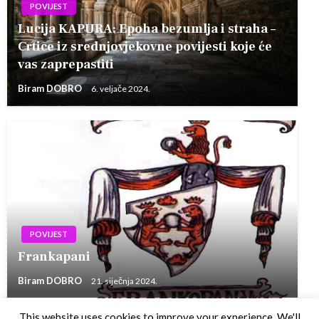
POVIJEST
Lucija KAPURA: Epoha bezumlja i straha –
Crtice iz srednjovjekovne povijesti koje će
vas zaprepastiti
Biram DOBRO
6. veljače 2024.
POVIJEST
Frankapani
Biram DOBRO
21. siječnja 2024.
This website uses cookies to improve your experience. We'll