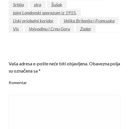
Srbija
stra
Šušak
tajni Londonski sporazum iz 1915.
Uski priobalni koridor
Velika Britanija i Francuska
Vis
Vojvodinu i Crnu Goru
Zadar
LEAVE A RESPONSE
Vaša adresa e-pošte neće biti objavljena.
Obavezna polja
su označena sa
*
Komentar