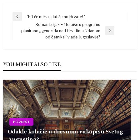
Navigacija
“Bit će mesa, klat ćemo Hrvate!”.
Previous
Roman Leljak – što piše u programu
Post
objava
planiranog genocida nad Hrvatima izdanom
Next
od četnika i vlade Jugoslavije?
Post
YOU MIGHT ALSO LIKE
POVIJEST
Odakle kolačić u drevnom rukopisu Svetog
Augustina?