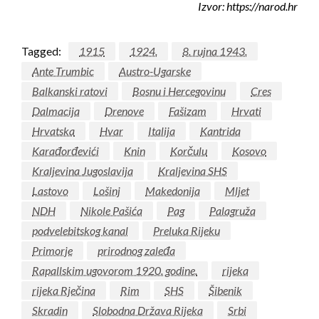
Izvor: https://narod.hr
Tagged:
1915
1924.
8. rujna 1943.
Ante Trumbic
Austro-Ugarske
Balkanski ratovi
Bosnu i Hercegovinu
Cres
Dalmacija
Drenove
Fašizam
Hrvati
Hrvatska
Hvar
Italija
Kantrida
Karađorđevići
Knin
Korčulu
Kosovo
Kraljevina Jugoslavija
Kraljevina SHS
Lastovo
Lošinj
Makedonija
Mljet
NDH
Nikole Pašića
Pag
Palagruža
podvelebitskog kanal
Preluka Rijeku
Primorje
prirodnog zaleđa
Rapallskim ugovorom 1920. godine.
rijeka
rijeka Rječina
Rim
SHS
Šibenik
Skradin
Slobodna Država Rijeka
Srbi