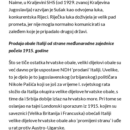
Naime, u Kraljevini SHS (od 1929. zvanoj Kraljevina
Jugoslavija) razvijan je Sušak kao odvojena luka,
konkurentska Rijeci. Riječka luka doživjela je velik pad
prometa, jer nije mogla normalno komunicirati sa
zaleđem koje je pripadalo drugoj državi.
Prodaja obale Italiji od strane međunarodne zajednice
počela 1915. godine
Što se tiče ostatka hrvatske obale, veliki dijelovi obale su
već davno prije uspostave NDH ‘prodani’ Italiji. Uvelike,
to je djelo je to jugoslavenskog (srbijanskog) političara
Nikole Pašića koji se još za vrijeme I. svjetskog rata
složio da Italija okupira velike dijelove hrvatske obale, s
time da i Srbija dobije izlaz na hrvatsko more. Pri tome se
oslanjao na tajni Londonski sporazum iz 1915. kojim su
saveznici (Velika Britanija i Francuska) obećali Italiji
velike dijelove hrvatske obale ako ‘promijeni stranu’ i uđe
u rat protiv Austro-Ugarske.