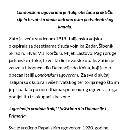
Londonskim ugovorima je Italiji obećana praktički
cijela hrvatska obala Jadrana osim podvelebitskog
kanala.
Zato je već u studenom 1918. talijanska vojska
okupirala sa desetinama tisuća vojnika Zadar, Šibenik,
Skradin, Hvar, Vis, Korčulu, Mljet, Lastovo, Pag i druge
jadranske otoke, te veliki dio hrvatske obale. Zatim je
zauzela i kopneni dio Dalmacije do Knina, koji je bio
obećan Italiji
Londonskim ugovorom.
Za svaki slučaj
Talijani su okupirali više hrvatskog teritorija nego što im
je pripadalo po odredbama spomenutog ugovora, te ga
podijelili u tri okupacijske zone.
Jugoslavija prodala Italiji i fašistima dio Dalmacije i
Primorja
Sve je uređeno Rapallskim ugovorom 1920. godine.