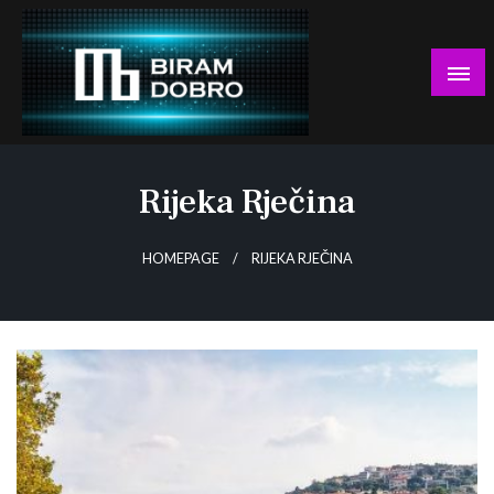
Skip
to
content
… jer BUDUĆNOST nema drugo IME!
Biram DOBRO
Rijeka Rječina
HOMEPAGE
RIJEKA RJEČINA