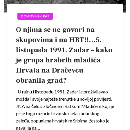
DOMOVINSKI RAT
O njima se ne govori na
skupovima i na HRT!!…5.
listopada 1991. Zadar – kako
je grupa hrabrih mladića
Hrvata na Dračevcu
obranila grad?
U rujnu i listopadu 1991. Zadar je proživljavao
možda i svoje najteže trenutke u novijoj povijesti.
JNA na čelu s zločincem Ratkom Mladićem koji je
prije toga razorio hrvatska sela zadarskog
zaleđa, popunjena hrvatskim Srbima, žestoko je
navalila na…