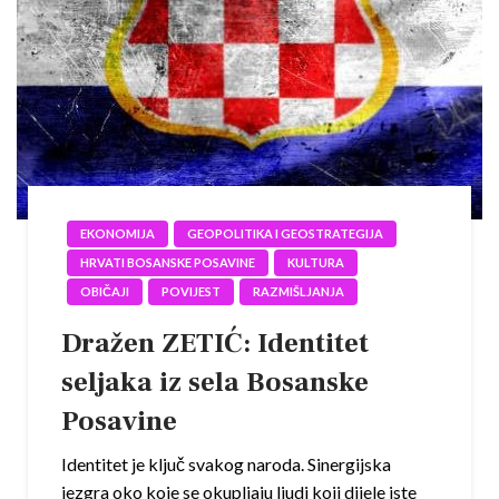
EKONOMIJA
GEOPOLITIKA I GEOSTRATEGIJA
HRVATI BOSANSKE POSAVINE
KULTURA
OBIČAJI
POVIJEST
RAZMIŠLJANJA
Dražen ZETIĆ: Identitet
seljaka iz sela Bosanske
Posavine
Identitet je ključ svakog naroda. Sinergijska
jezgra oko koje se okupljaju ljudi koji dijele iste