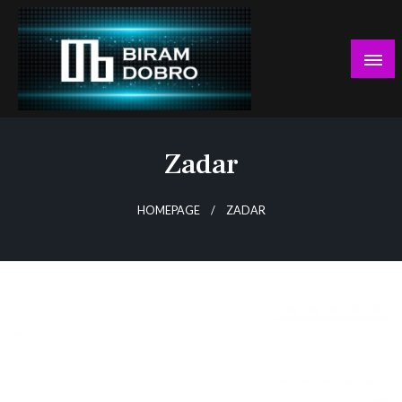
Skip
to
content
… jer BUDUĆNOST nema drugo IME!
Biram DOBRO
Zadar
HOMEPAGE
ZADAR