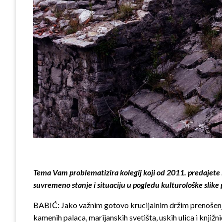
Tema Vam problematizira kolegij koji od 2011. predajete 
suvremeno stanje i situaciju u pogledu kulturološke slike 
BABIĆ: Jako važnim gotovo krucijalnim držim prenošenje p
kamenih palaca, marijanskih svetišta, uskih ulica i knjižn