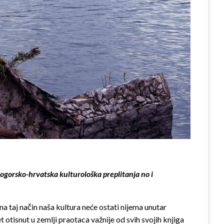
ogorsko-hrvatska kulturološka preplitanja no i
a taj način naša kultura neće ostati nijema unutar
t otisnut u zemlji praotaca važnije od svih svojih knjiga