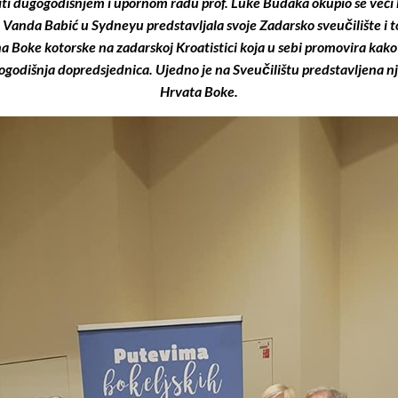
aliti dugogodišnjem i upornom radu prof. Luke Budaka okupio se veći 
. sc. Vanda Babić u Sydneyu predstavljala svoje Zadarsko sveučilište 
na Boke kotorske na zadarskoj Kroatistici koja u sebi promovira kak
gogodišnja dopredsjednica. Ujedno je na Sveučilištu predstavljena 
Hrvata Boke.