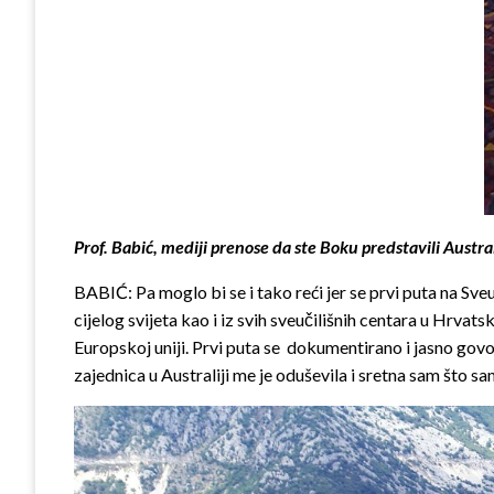
Prof. Babić, mediji prenose da ste Boku predstavili Austr
BABIĆ: Pa moglo bi se i tako reći jer se prvi puta na Sve
cijelog svijeta kao i iz svih sveučilišnih centara u Hrvat
Europskoj uniji. Prvi puta se dokumentirano i jasno gov
zajednica u Australiji me je oduševila i sretna sam što s