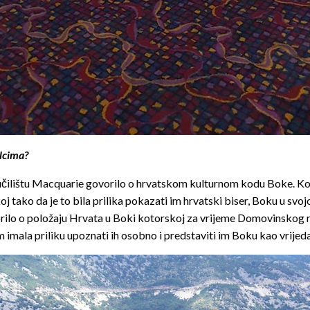
alcima?
učilištu Macquarie govorilo o hrvatskom kulturnom kodu Boke. Konfer
skoj tako da je to bila prilika pokazati im hrvatski biser, Boku u sv
orilo o položaju Hrvata u Boki kotorskoj za vrijeme Domovinskog r
am imala priliku upoznati ih osobno i predstaviti im Boku kao vrije