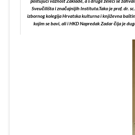
poštujući važnost Zaklade, a s druge želeći se zahv
Sveučilišta i značajnijih Instituta.Tako je prof. dr
izbornog kolegija Hrvatska kulturna i književna bašti
kojim se bavi, ali i HKD Napredak Zadar čija je du