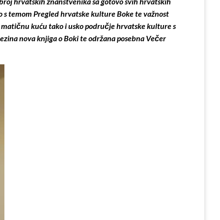
broj hrvatskih znanstvenika sa gotovo svih hrvatskih
i to s temom Pregled hrvatske kulture Boke te važnost
o matičnu kuću tako i usko područje hrvatske kulture s
njezina nova knjiga o Boki te održana posebna Večer