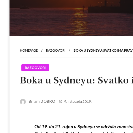
HOMEPAGE
RAZGOVORI
BOKA U SYDNEYU: SVATKO IMA PRA
RAZGOVORI
Boka u Sydneyu: Svatko 
Posted
Biram DOBRO
9. listopada 2019.
on
Od 19. do 21. rujna u Sydneyu se održala znanstve