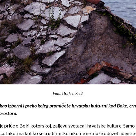
Foto: Dražen Zetić
kao izborni i preko kojeg promičete hrvatsku kulturni kod Boke, crn
prostora.
riče o Boki kotorskoj, zaljevu svetaca i hrvatske kulture. Samo n
ica. Iako, ma koliko se trudili nitko nikome ne može oduzeti identite