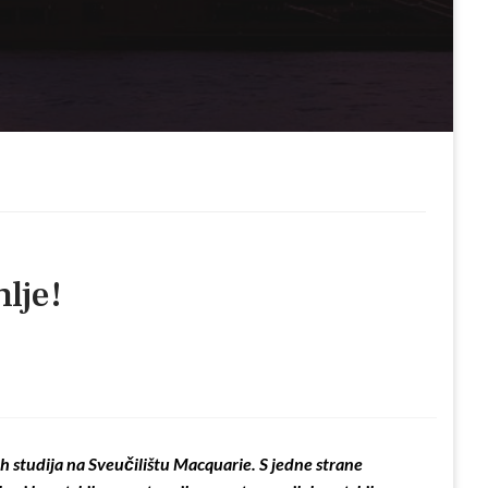
lje!
h studija na Sveučilištu Macquarie. S jedne strane