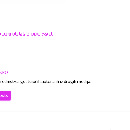
comment data is processed.
OBRO
edništva, gostujućih autora ili iz drugih medija.
posts