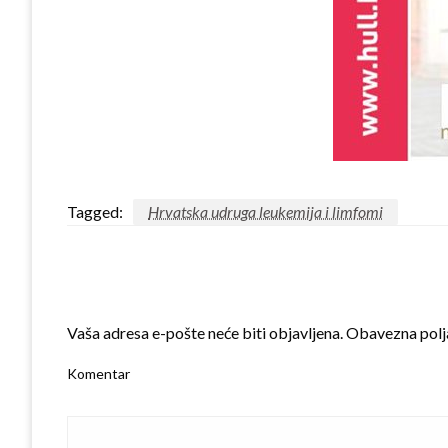
Tagged:
Hrvatska udruga leukemija i limfomi
LEAVE A RESPONSE
Vaša adresa e-pošte neće biti objavljena.
Obavezna polj
Komentar