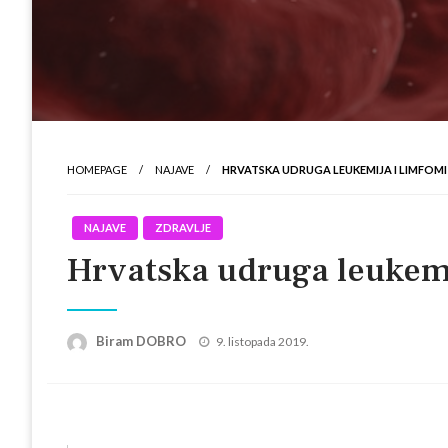
HOMEPAGE
NAJAVE
HRVATSKA UDRUGA LEUKEMIJA I LIMFOMI
NAJAVE
ZDRAVLJE
Hrvatska udruga leukemi
Posted
Biram DOBRO
9. listopada 2019.
on