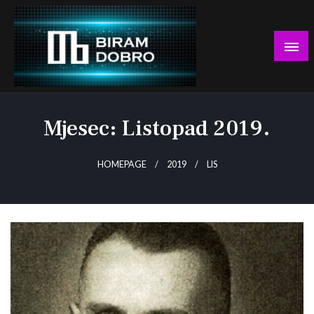
Skip
to
content
… jer BUDUĆNOST nema drugo IME!
Biram DOBRO
Mjesec:
Listopad 2019.
HOMEPAGE
2019
LIS