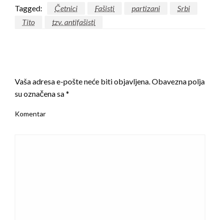
Tagged:
Četnici
Fašisti
partizani
Srbi
Tito
tzv. antifašisti
LEAVE A RESPONSE
Vaša adresa e-pošte neće biti objavljena.
Obavezna polja
su označena sa
*
Komentar