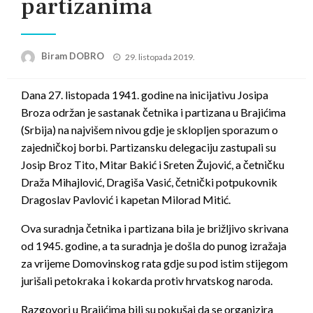
partizanima
Posted
Biram DOBRO
29. listopada 2019.
on
Dana 27. listopada 1941. godine na inicijativu Josipa
Broza održan je sastanak četnika i partizana u B
rajićima
(Srbija) na najvišem nivou gdje je sklopljen sporazum o
zajedničkoj borbi. Partizansku delegaciju zastupali su
Josip Broz Tito, Mitar Bakić i Sreten Žujović, a četničku
Draža Mihajlović, Dragiša Vasić, četnički potpukovnik
Dragoslav Pavlović i kapetan Milorad Mitić.
Ova suradnja četnika i partizana bila je brižljivo skrivana
od 1945. godine, a ta suradnja je došla do punog izražaja
za vrijeme Domovinskog rata gdje su pod istim stijegom
jurišali petokraka i kokarda protiv hrvatskog naroda.
Razgovori u Brajićima bili su pokušaj da se organizira