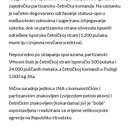
zajednička partizansko-četnička komanda. Na sastanku
je načelno dogovoreno održavanje statusa-quo u
međusobnim odnosima i sugerirano izbjegavanje
sukoba, dok se partizanska strana obvezala ispuniti
određene isporuke četničkoj strani (1.200 pušaka,
municiju i izvjesna novčana sredstva).
Neposredno po sklapanju sporazuma, partizanski
Vrhovni štab je četničkoj strani isporučio 500 pušaka i
24.000 puščanih metaka, a četničkoj komandi u Požegi
5.000 kg žita.
Slična suradnja jedinica JNA s komunističkim i
partizanskim znakovljem (zvijezdom petokrakom) i
četničkim znakovljem (kokardama) još je “bolje”
uspostavljena i realizirana za vrijeme velikosrpske
agresije na Republiku Hrvatsku.