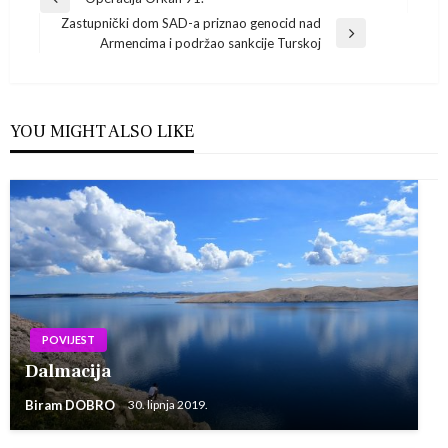
Navigacija
Previous
Zastupnički dom SAD-a priznao genocid nad
Post
objava
Next
Armencima i podržao sankcije Turskoj
Post
YOU MIGHT ALSO LIKE
POVIJEST
Dalmacija
Biram DOBRO
30. lipnja 2019.