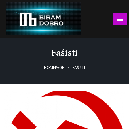
Skip
to
content
… jer BUDUĆNOST nema drugo IME!
Biram DOBRO
Fašisti
HOMEPAGE
FAŠISTI