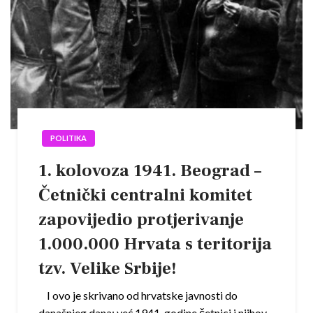
POLITIKA
1. kolovoza 1941. Beograd –
Četnički centralni komitet
zapovijedio protjerivanje
1.000.000 Hrvata s teritorija
tzv. Velike Srbije!
I ovo je skrivano od hrvatske javnosti do
današnjeg dana: već 1941. godine četnici i njihov