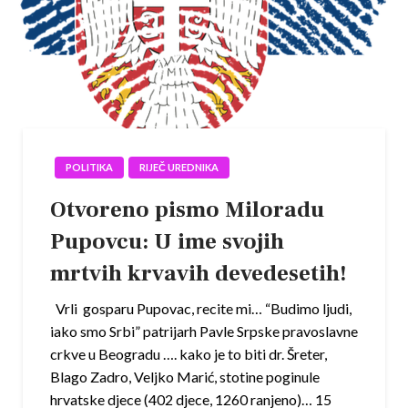
POLITIKA
RIJEČ UREDNIKA
Otvoreno pismo Miloradu
Pupovcu: U ime svojih
mrtvih krvavih devedesetih!
Vrli gosparu Pupovac, recite mi… “Budimo ljudi,
iako smo Srbi” patrijarh Pavle Srpske pravoslavne
crkve u Beogradu …. kako je to biti dr. Šreter,
Blago Zadro, Veljko Marić, stotine poginule
hrvatske djece (402 djece, 1260 ranjeno)… 15