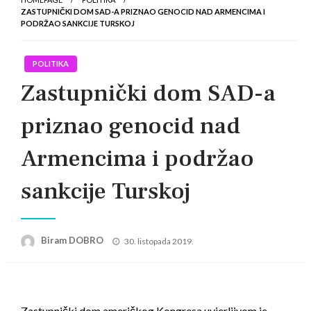
ZASTUPNIČKI DOM SAD-A PRIZNAO GENOCID NAD ARMENCIMA I
PODRŽAO SANKCIJE TURSKOJ
POLITIKA
Zastupnički dom SAD-a
priznao genocid nad
Armencima i podržao
sankcije Turskoj
Posted
Biram DOBRO
30. listopada 2019.
on
Zastupnički dom američkog Kongresa uvjerljivom je