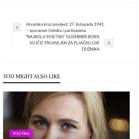
Navigacija
Hrvatska kroz povijest: 27. listopada 1941.
Previous
– sporazum četnika i partizanima
Post
objava
”NAJBOLJI SVJETSKI” GUVERNER BORIS
VUJČIĆ PRIJAVLJEN ZA PLJAČKU CHF
Next
DUŽNIKA
Post
YOU MIGHT ALSO LIKE
POLITIKA