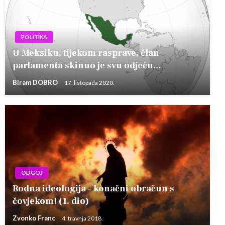
POLITIKA
U Meksiku, tijekom rasprave, član
parlamenta skinuo je svu odjeću…
Biram DOBRO
17. listopada 2020.
ODGOJ
Rodna ideologija – konačni obračun s
čovjekom! (1. dio)
Zvonko Franc
4. travnja 2018.