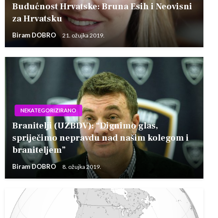
Budućnost Hrvatske: Bruna Esih i Neovisni
za Hrvatsku
Biram DOBRO
21. ožujka 2019.
NEKATEGORIZIRANO
Branitelji (UZBDV): “Dignimo glas,
spriječimo nepravdu nad našim kolegom i
braniteljem”
Biram DOBRO
8. ožujka 2019.