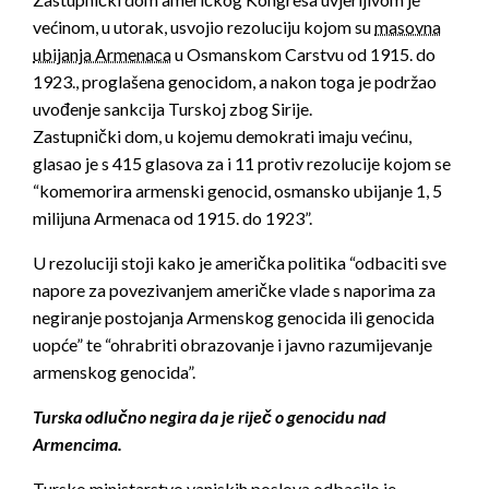
većinom, u utorak, usvojio rezoluciju kojom su
masovna
ubijanja Armenaca
u Osmanskom Carstvu od 1915. do
1923., proglašena genocidom, a nakon toga je podržao
uvođenje sankcija Turskoj zbog Sirije.
Zastupnički dom, u kojemu demokrati imaju većinu,
glasao je s 415 glasova za i 11 protiv rezolucije kojom se
“komemorira armenski genocid, osmansko ubijanje 1, 5
milijuna Armenaca od 1915. do 1923”.
U rezoluciji stoji kako je američka politika “odbaciti sve
napore za povezivanjem američke vlade s naporima za
negiranje postojanja Armenskog genocida ili genocida
uopće” te “ohrabriti obrazovanje i javno razumijevanje
armenskog genocida”.
Turska odlučno negira da je riječ o genocidu nad
Armencima.
Tursko ministarstvo vanjskih poslova odbacilo je