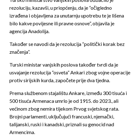
rezoluciju, kazavši, u priopćenju, da je “očigledno
izrađena i objavljena za unutarnju upotrebu te je lišena
bilo kakve povijesne ili pravne osnove”, objavila je
agencija Anadolija.
Također se navodi da je rezolucija “politički korak bez
značenja”.
Turski ministar vanjskih poslova također tvrdi da je
usvajanje rezolucija “osveta” Ankari zbog vojne operacije
protiv sirijskih kurda, započete prije dva tjedna.
Prema službenom stajalištu Ankare, između 300 tisuća i
500 tisuća Armenaca umrlo je od 1915. do 2023., ali
većinom zbog nemira tijekom Prvog svjetskog rata.
Brojni parlamenti, uključujući francuski, njemački,
talijanski, ruski i kanadski, priznali su genocid nad
Armencima.