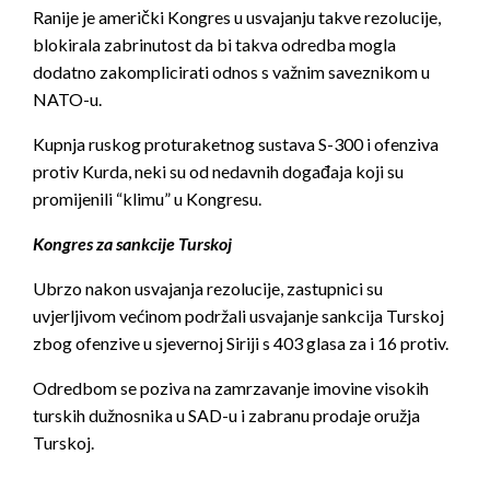
Ranije je američki Kongres u usvajanju takve rezolucije,
blokirala zabrinutost da bi takva odredba mogla
dodatno zakomplicirati odnos s važnim saveznikom u
NATO-u.
Kupnja ruskog proturaketnog sustava S-300 i ofenziva
protiv Kurda, neki su od nedavnih događaja koji su
promijenili “klimu” u Kongresu.
Kongres za sankcije Turskoj
Ubrzo nakon usvajanja rezolucije, zastupnici su
uvjerljivom većinom podržali usvajanje sankcija Turskoj
zbog ofenzive u sjevernoj Siriji s 403 glasa za i 16 protiv.
Odredbom se poziva na zamrzavanje imovine visokih
turskih dužnosnika u SAD-u i zabranu prodaje oružja
Turskoj.