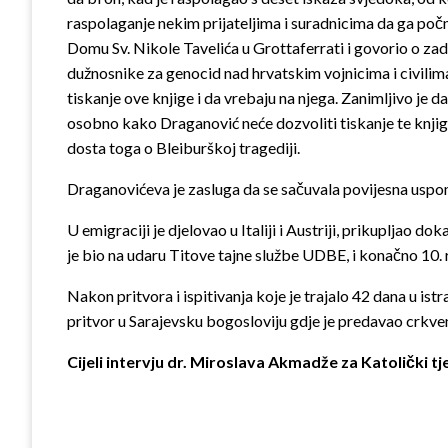
raspolaganje nekim prijateljima i suradnicima da ga počnu
Domu Sv. Nikole Tavelića u Grottaferrati i govorio o zad
dužnosnike za genocid nad hrvatskim vojnicima i civilima,
tiskanje ove knjige i da vrebaju na njega. Zanimljivo j
osobno kako Draganović neće dozvoliti tiskanje te knjige
dosta toga o Bleiburškoj tragediji.
Draganovićeva je zasluga da se sačuvala povijesna uspo
U emigraciji je djelovao u Italiji i Austriji, prikupljao
je bio na udaru Titove tajne službe UDBE, i konačno 10. r
Nakon pritvora i ispitivanja koje je trajalo 42 dana u i
pritvor u Sarajevsku bogosloviju gdje je predavao crkven
Cijeli intervju dr. Miroslava Akmadže za Katolički 