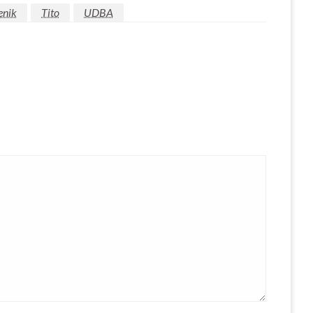
enik
Tito
UDBA