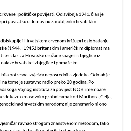
rkvene i političke povijesti. Od svibnja 1941. član je
aže pri povratku u domovinu zarobljenim hrvatskim
adbiskupije i Hrvatskom crvenom križu pri oslobađanju,
dneske (1944. i 1945.) britanskim i američkim diplomatima
te izlaz za Hrvatske oružane snage i izbjeglice iz
e nalaze hrvatske izbjeglice i pomaže im.
u bila potresna izvješća neposrednih svjedoka. Odmah je
i na tome je sustavno radio preko 20 godina. Po
ogradskoga Vojnog instituta za povijest NOB i memoare
grafske dokaze o masovnim grobnicama kod Maribora, Celja,
o genocid nad hrvatskim narodom; nije zanemario ni ono
o povjesničar ravnao strogom znanstvenom metodom, tako
evetorice. Jedan dio materijala stavio je na