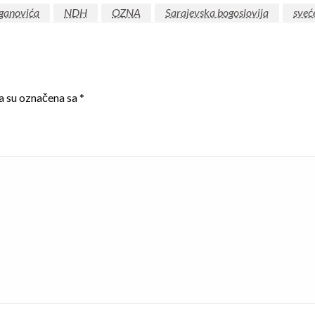
ganovića
NDH
OZNA
Sarajevska bogoslovija
sveć
a su označena sa
*