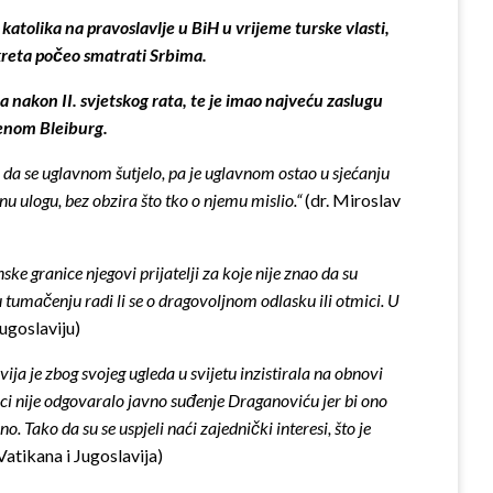
tolika na pravoslavlje u BiH u vrijeme turske vlasti,
okreta počeo smatrati Srbima.
a nakon II. svjetskog rata, te je imao najveću zaslugu
menom Bleiburg.
o da se uglavnom šutjelo, pa je uglavnom ostao u sjećanju
nu ulogu, bez obzira što tko o njemu mislio.“
(dr. Miroslav
e granice njegovi prijatelji za koje nije znao da su
o u tumačenju radi li se o dragovoljnom odlasku ili otmici. U
ugoslaviju)
ija je zbog svojeg ugleda u svijetu inzistirala na obnovi
lici nije odgovaralo javno suđenje Draganoviću jer bi ono
 Tako da su se uspjeli naći zajednički interesi, što je
atikana i Jugoslavija)