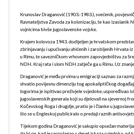
Krunoslav Draganović (1903.-1983.), svećenik, povjesničar
Ravnateljstva Zavoda za kolonizaciju, te kao izaslanik 
vojnicima bivše jugoslavenske vojske.
Krajem kolovoza 1943. dodijeljen je hrvatskom predstav
zbrinjavanju i upućivanju uhićenih i zarobljenih Hrvata i
u Rimu, te savezničkom vrhovnom zapovjedništvu za Sredo
NDH. Kraj rata i slom NDH zatječe ga u Rimu. Uz znanje Va
Draganović je među prvima u emigraciji saznao za razmje
shvatio povijesnu dimenziju tog apokaliptičkog događaj
logorima je ispitivao preživjele svjedoke, uspoređivao 
jugoslavenskih generala koji su djelovali na sjevernoj f
Kočevskog Roga i drugdje, pratio je i članke u jugoslav
što se u Engleskoj publiciralo o predaji raznih antisovjet
Tijekom godina Draganović je sakupio opsežan materijal
da bi on, kad je raspolagao s deset iskaza svjedoka, od k