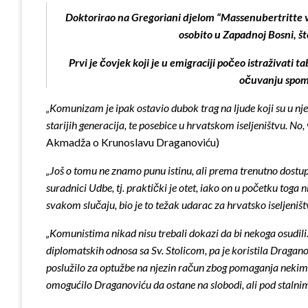
Doktorirao na Gregoriani djelom “Massenubertritte vo
osobito u Zapadnoj Bosni, št
Prvi je čovjek koji je u emigraciji počeo istraživati
očuvanju spome
„Komunizam je ipak ostavio dubok trag na ljude koji su u nje
starijih generacija, te posebice u hrvatskom iseljeništvu. No
Akmadža o Krunoslavu Draganoviću)
„Još o tomu ne znamo punu istinu, ali prema trenutno dostupn
suradnici Udbe, tj. praktički je otet, iako on u početku toga n
svakom slučaju, bio je to težak udarac za hrvatsko iseljeništ
„Komunistima nikad nisu trebali dokazi da bi nekoga osudili. 
diplomatskih odnosa sa Sv. Stolicom, pa je koristila Draganov
poslužilo za optužbe na njezin račun zbog pomaganja nekim „po
omogućilo Draganoviću da ostane na slobodi, ali pod stalni