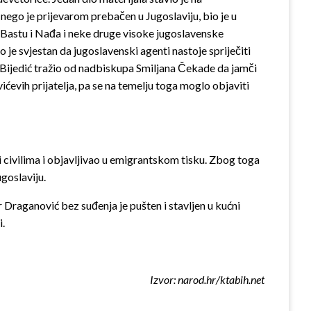
 nego je prijevarom prebačen u Jugoslaviju, bio je u
e Bastu i Nađa i neke druge visoke jugoslavenske
 je svjestan da jugoslavenski agenti nastoje spriječiti
l Bijedić tražio od nadbiskupa Smiljana Čekade da jamči
evih prijatelja, pa se na temelju toga moglo objaviti
 i civilima i objavljivao u emigrantskom tisku. Zbog toga
goslaviju.
 Draganović bez suđenja je pušten i stavljen u kućni
i.
Izvor: narod.hr/ktabih.net