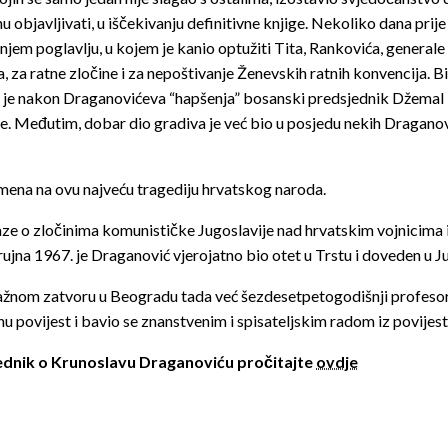
 objavljivati, u iščekivanju definitivne knjige. Nekoliko dana prije
njem poglavlju, u kojem je kanio optužiti Tita, Rankovića, general
 za ratne zločine i za nepoštivanje Ženevskih ratnih konvencija. Bio
e da je nakon Draganovićeva “hapšenja” bosanski predsjednik Džema
. Međutim, dobar dio gradiva je već bio u posjedu nekih Draganović
mena na ovu najveću tragediju hrvatskog naroda.
 dokaze o zločinima komunističke Jugoslavije nad hrvatskim vojnicima
ujna 1967. je Draganović vjerojatno bio otet u Trstu i doveden u Ju
stražnom zatvoru u Beogradu tada već šezdesetpetogodišnji profesor
u povijest i bavio se znanstvenim i spisateljskim radom iz povijest
tjednik o Krunoslavu Draganoviću pročitajte
ovdje