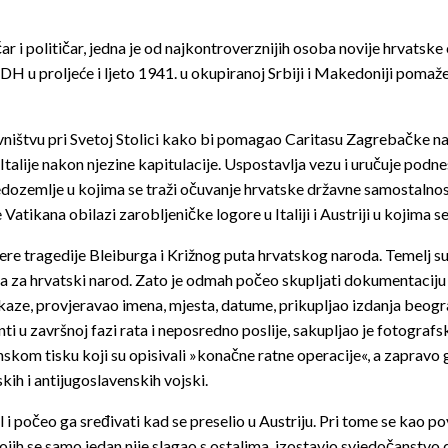
 i političar, jedna je od najkontroverznijih osoba novije hrvatske c
NDH u proljeće i ljeto 1941. u okupiranoj Srbiji i Makedoniji pom
ništvu pri Svetoj Stolici kako bi pomagao Caritasu Zagrebačke n
z Italije nakon njezine kapitulacije. Uspostavlja vezu i uručuje po
zemlje u kojima se traži očuvanje hrvatske državne samostalnosti 
tikana obilazi zarobljeničke logore u Italiji i Austriji u kojima s
re tragedije Bleiburga i Križnog puta hrvatskog naroda. Temelj s
a za hrvatski narod. Zato je odmah počeo skupljati dokumentaciju 
iskaze, provjeravao imena, mjesta, datume, prikupljao izdanja be
ronti u završnoj fazi rata i neposredno poslije, sakupljao je foto
enskom tisku koji su opisivali »konačne ratne operacije«, a zaprav
skih i antijugoslavenskih vojski.
 i počeo ga sređivati kad se preselio u Austriju. Pri tome se ka
ojih se samo jedan nije slagao s ostalima, izostavio svjedočanstvo d