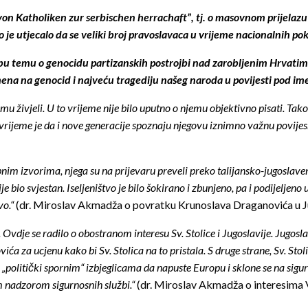
n Katholiken zur serbischen herrachaft”, tj. o masovnom prijelazu ka
o je utjecalo da se veliki broj pravoslavaca u vrijeme nacionalnih p
 tabu temu o genocidu partizanskih postrojbi nad zarobljenim Hrvatim
na na genocid i najveću tragediju našeg naroda u povijesti pod i
mu živjeli. U to vrijeme nije bilo uputno o njemu objektivno pisati. Tak
, vrijeme je da i nove generacije spoznaju njegovu iznimno važnu povijes
im izvorima, njega su na prijevaru preveli preko talijansko-jugoslavensk
ije bio svjestan. Iseljeništvo je bilo šokirano i zbunjeno, pa i podijeljen
vo.“
(dr. Miroslav Akmadža o povratku Krunoslava Draganovića u J
Ovdje se radilo o obostranom interesu Sv. Stolice i Jugoslavije. Jugoslav
ića za ucjenu kako bi Sv. Stolica na to pristala. S druge strane, Sv. Sto
litički spornim“ izbjeglicama da napuste Europu i sklone se na sigurno.
m nadzorom sigurnosnih službi.“
(dr. Miroslav Akmadža o interesima V