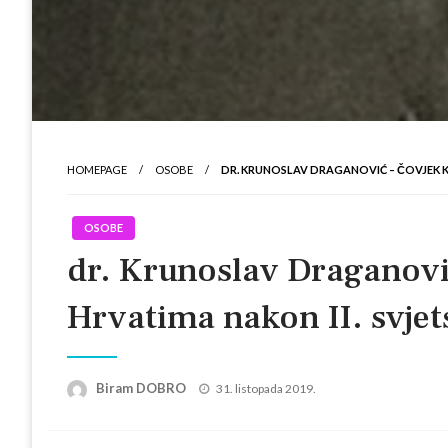
HOMEPAGE
OSOBE
DR. KRUNOSLAV DRAGANOVIĆ – ČOVJEK K
OSOBE
dr. Krunoslav Draganović
Hrvatima nakon II. svjet
Posted
Biram DOBRO
31. listopada 2019.
on