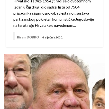
Hrvatskoj (1942-1954.)”, radi se o dvotomnom
izdanju čiji drugi dio sadrži listu od 7504
pripadnika sigurnosno-obavještajnog sustava
partizanskog pokreta i komunističke Jugoslavije
na terotiroju Hrvatske u navedenom…
Biram DOBRO
4. siječnja 2020.