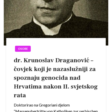
OSOBE
dr. Krunoslav Draganović –
čovjek koji je nazaslužniji za
spoznaju genocida nad
Hrvatima nakon II. svjetskog
rata
Doktorirao na Gregoriani djelom
“Massenubertritte von Katholiken zur serbischen