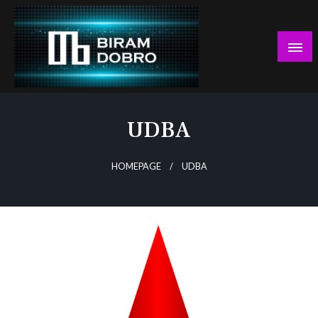
Skip
to
content
… jer BUDUĆNOST nema drugo IME!
Biram DOBRO
UDBA
HOMEPAGE
UDBA