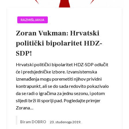
RAZMIŠLJANJA
Zoran Vukman: Hrvatski
politički bipolaritet HDZ-
SDP!
Hrvatski politički bipolaritet HDZ-SDP odlučit
će i predsjedničke izbore. Izvansistemska
iznenađenja mogu poremetiti njihov prividni
kontrapunkt, ali se do sada redovito pokazivalo
da se radi o igračima za jednu sezonu, i potom
slijedi brži ili sporiji pad. Pogledajte primjer
Zorana…
Biram DOBRO
23. studenoga 2019.