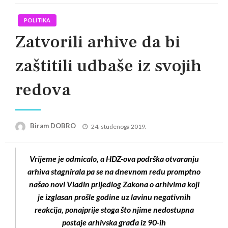
POLITIKA
Zatvorili arhive da bi
zaštitili udbaše iz svojih
redova
Posted
Biram DOBRO
24. studenoga 2019.
on
Vrijeme je odmicalo, a HDZ-ova podrška otvaranju
arhiva stagnirala pa se na dnevnom redu promptno
našao novi Vladin prijedlog Zakona o arhivima koji
je izglasan prošle godine uz lavinu negativnih
reakcija, ponajprije stoga što njime nedostupna
postaje arhivska građa iz 90-ih