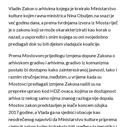
Vladin Zakon o arhivima kojega je kreiralo Ministarstvo
kulture kojim ravna ministrica Nina Obuljen, na snazi je
već godinu dana, a prema tvrdnjama izvora iz Mosta riječ
je o zakonu koji se može okarakterizirati kao korak u
nazad, u usporedbi s onim kojega su oni svojedobno
predlagali dok su bili djelom vladajuće koalicije.
Prema Mostovom prijedlogu Izmjena dopune Zakona o
arhivskom gradivu i arhivima, gradivo iz komunizma
postalo bi dostupno kako zainteresiranoj javnosti, tako i
raznim stručnjacima, međutim, u vrijeme kada su
Mostovci predlagali izmjene Zakona naišli su na
prepreke upravo kod HDZ-ovaca, kojima se dostupnost
arhiva iz nekog samo njima znanog razloga nije dopala.
Mostov zakon predstavljen je inače koncem ožujka
2017.godine, a Vlada ga na sjednici obacuje kao
neodrečenog najavivši da Ministarstvo kulture priprema
cjelovit zakon kojim bi trebala biti uređena ta tematika i