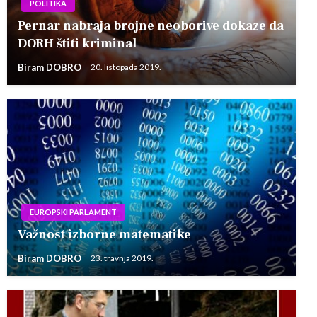
POLITIKA
Pernar nabraja brojne neoborive dokaze da
DORH štiti kriminal
Biram DOBRO
20. listopada 2019.
EUROPSKI PARLAMENT
Važnost izborne matematike
Biram DOBRO
23. travnja 2019.