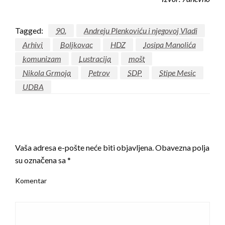
Tagged:
90.
Andreju Plenkoviću i njegovoj Vladi
Arhivi
Boljkovac
HDZ
Josipa Manolića
komunizam
Lustracija
mošt
Nikola Grmoja
Petrov
SDP
Stipe Mesic
UDBA
LEAVE A RESPONSE
Vaša adresa e-pošte neće biti objavljena.
Obavezna polja
su označena sa
*
Komentar