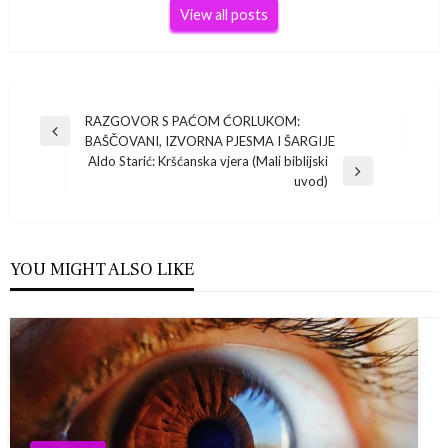
View all posts
Navigacija
RAZGOVOR S PAĆOM ĆORLUKOM:
Previous
BAŠČOVANI, IZVORNA PJESMA I ŠARGIJE
Post
objava
Aldo Starić: Kršćanska vjera (Mali biblijski
Next
uvod)
Post
YOU MIGHT ALSO LIKE