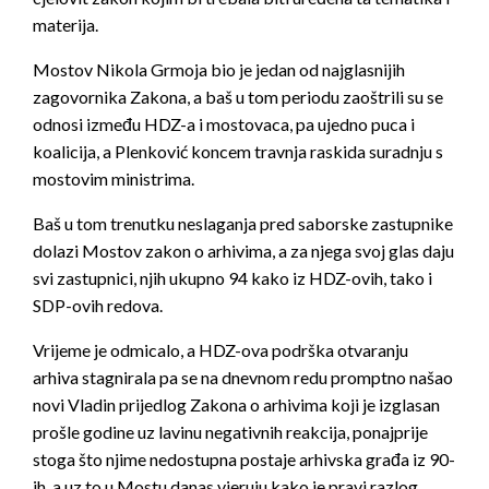
materija.
Mostov Nikola Grmoja bio je jedan od najglasnijih
zagovornika Zakona, a baš u tom periodu zaoštrili su se
odnosi između HDZ-a i mostovaca, pa ujedno puca i
koalicija, a Plenković koncem travnja raskida suradnju s
mostovim ministrima.
Baš u tom trenutku neslaganja pred saborske zastupnike
dolazi Mostov zakon o arhivima, a za njega svoj glas daju
svi zastupnici, njih ukupno 94 kako iz HDZ-ovih, tako i
SDP-ovih redova.
Vrijeme je odmicalo, a HDZ-ova podrška otvaranju
arhiva stagnirala pa se na dnevnom redu promptno našao
novi Vladin prijedlog Zakona o arhivima koji je izglasan
prošle godine uz lavinu negativnih reakcija, ponajprije
stoga što njime nedostupna postaje arhivska građa iz 90-
ih, a uz to u Mostu danas vjeruju kako je pravi razlog