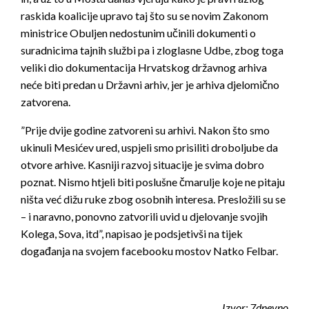
raskida koalicije upravo taj što su se novim Zakonom
ministrice Obuljen nedostunim učinili dokumenti o
suradnicima tajnih službi pa i zloglasne Udbe, zbog toga
veliki dio dokumentacija Hrvatskog državnog arhiva
neće biti predan u Državni arhiv, jer je arhiva djelomično
zatvorena.
”Prije dvije godine zatvoreni su arhivi. Nakon što smo
ukinuli Mesićev ured, uspjeli smo prisiliti droboljube da
otvore arhive. Kasniji razvoj situacije je svima dobro
poznat. Nismo htjeli biti poslušne čmarulje koje ne pitaju
ništa već dižu ruke zbog osobnih interesa. Presložili su se
– i naravno, ponovno zatvorili uvid u djelovanje svojih
Kolega, Sova, itd”, napisao je podsjetivši na tijek
događanja na svojem facebooku mostov Natko Felbar.
Izvor: 7dnevno