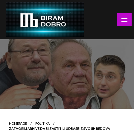
Skip
to
content
… jer BUDUĆNOST nema drugo IME!
Biram DOBRO
HOMEPAGE
POLITIKA
ZATVORILI ARHIVE DA BI ZAŠTITILI UDBAŠE IZ SVOJIH REDOVA