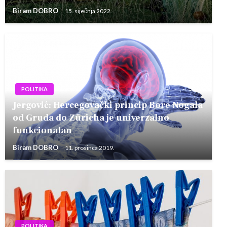
Biram DOBRO
15. siječnja 2022.
POLITIKA
Jergović: Hercegovački princip Bore Nogala
od Gruda do Züricha je univerzalno
funkcionalan
Biram DOBRO
11. prosinca 2019.
POLITIKA