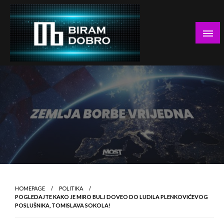
Skip
to
content
… jer BUDUĆNOST nema drugo IME!
Biram DOBRO
HOMEPAGE
POLITIKA
POGLEDAJTE KAKO JE MIRO BULJ DOVEO DO LUDILA PLENKOVIĆEVOG
POSLUŠNIKA, TOMISLAVA SOKOLA!