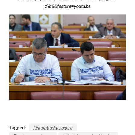
zYa8&feature=youtu.be
Tagged:
Dalmatinska zagora