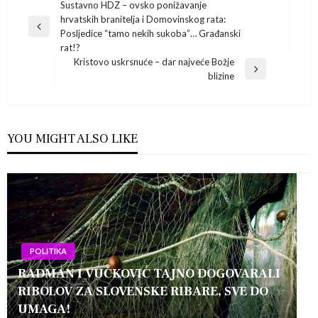
Navigacija
Sustavno HDZ – ovsko ponižavanje
hrvatskih branitelja i Domovinskog rata:
Previous
objava
Posljedice “tamo nekih sukoba”… Građanski
Post
rat!?
Kristovo uskrsnuće – dar najveće Božje
Next
blizine
Post
YOU MIGHT ALSO LIKE
POLITIKA
RADMAN I VUČKOVIĆ TAJNO DOGOVARALI
RIBOLOV ZA SLOVENSKE RIBARE, SVE DO
UMAGA!