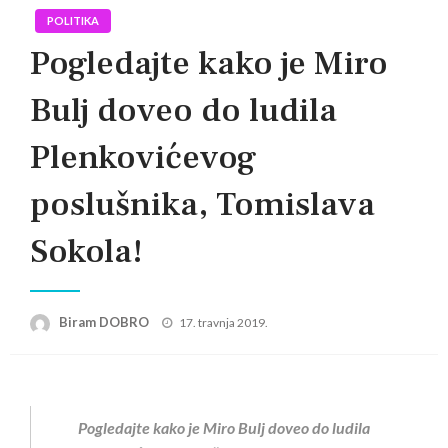
POLITIKA
Pogledajte kako je Miro
Bulj doveo do ludila
Plenkovićevog
poslušnika, Tomislava
Sokola!
Posted
Biram DOBRO
17. travnja 2019.
on
Pogledajte kako je Miro Bulj doveo do ludila