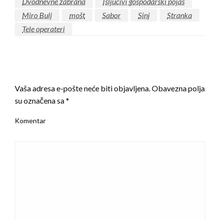
Dvodnevne zabrana
Isljucivi gospodarski pojas
Miro Bulj
mošt
Sabor
Sinj
Stranka
Tele operateri
LEAVE A RESPONSE
Vaša adresa e-pošte neće biti objavljena.
Obavezna polja
su označena sa
*
Komentar