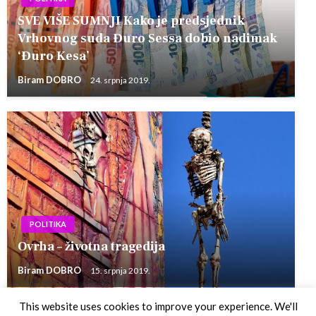
SVE VIŠE SUMNJI Kako je predsjednik
Vrhovnog suda Đuro Sessa dobio nadimak
‘Đuro Kesa’
Biram DOBRO
24. srpnja 2019.
POLITIKA
Ovrha – životna tragedija
Biram DOBRO
15. srpnja 2019.
This website uses cookies to improve your experience. We'll