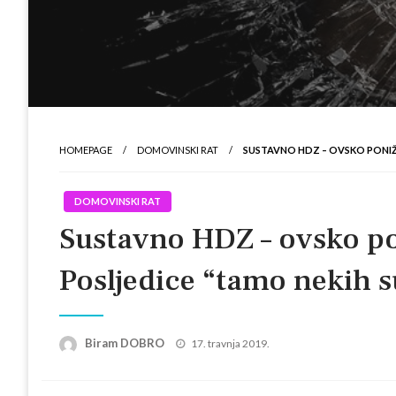
HOMEPAGE
DOMOVINSKI RAT
SUSTAVNO HDZ – OVSKO PONIŽ
DOMOVINSKI RAT
Sustavno HDZ – ovsko po
Posljedice “tamo nekih 
Posted
Biram DOBRO
17. travnja 2019.
on