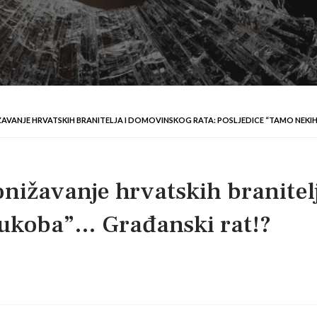
AVANJE HRVATSKIH BRANITELJA I DOMOVINSKOG RATA: POSLJEDICE “TAMO NEKIH
nižavanje hrvatskih branitel
sukoba”… Građanski rat!?