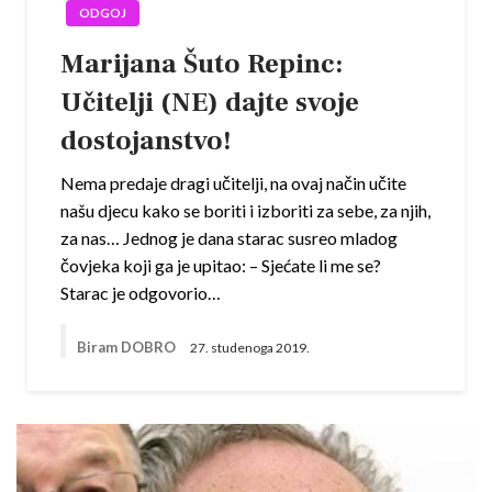
ODGOJ
Marijana Šuto Repinc‎:
Učitelji (NE) dajte svoje
dostojanstvo!
Nema predaje dragi učitelji, na ovaj način učite
našu djecu kako se boriti i izboriti za sebe, za njih,
za nas… Jednog je dana starac susreo mladog
čovjeka koji ga je upitao: – Sjećate li me se?
Starac je odgovorio…
Biram DOBRO
27. studenoga 2019.