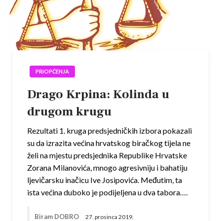
PRIOPĆENJA
Drago Krpina: Kolinda u
drugom krugu
Rezultati 1. kruga predsjedničkih izbora pokazali
su da izrazita većina hrvatskog biračkog tijela ne
želi na mjestu predsjednika Republike Hrvatske
Zorana Milanovića, mnogo agresivniju i bahatiju
ljevičarsku inačicu Ive Josipovića. Međutim, ta
ista većina duboko je podijeljena u dva tabora….
Biram DOBRO
27. prosinca 2019.