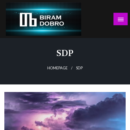
Skip
to
content
… jer BUDUĆNOST nema drugo IME!
Biram DOBRO
SDP
HOMEPAGE
SDP