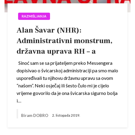
RAZMIŠLJANJA
Alan Šavar (NHR):
Administrativni monstrum,
državna uprava RH – a
Sinoć sam se sa prijateljem preko Messengera
dopisivao o švicarskoj administraciji pa smo malo
uspoređivali tu njihovu državnu upravu sa ovom
“našom”. Neki osječaj ili šesto čulo mi je cijelo
vrijeme govorilo da je ona švicarska sigurno bolja
i…
Biram DOBRO
2. listopada 2019.