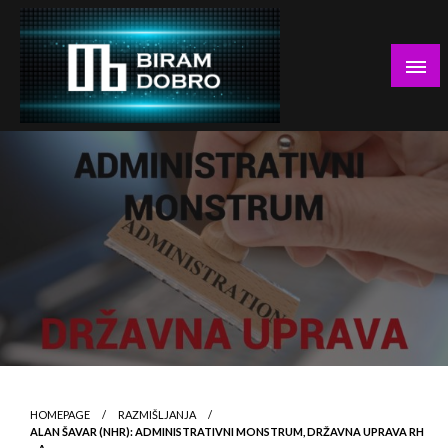
Skip
to
content
… jer BUDUĆNOST nema drugo IME!
Biram DOBRO
HOMEPAGE
RAZMIŠLJANJA
ALAN ŠAVAR (NHR): ADMINISTRATIVNI MONSTRUM, DRŽAVNA UPRAVA RH