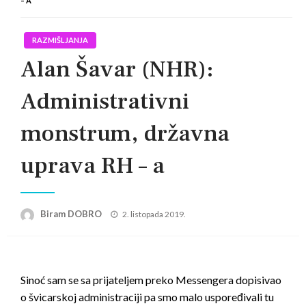
– A
RAZMIŠLJANJA
Alan Šavar (NHR):
Administrativni
monstrum, državna
uprava RH – a
Posted
Biram DOBRO
2. listopada 2019.
on
Sinoć sam se sa prijateljem preko Messengera dopisivao
o švicarskoj administraciji pa smo malo uspoređivali tu