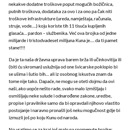
nekakve dodatne troškove poput mogućih božičnica,
putnih troškova, dodataka za ovo i za ono pa čak niti
troškove infrastrukture (ureda, namještaja, računala,
struje, vode….) koju koriste tih 11 tisuća kupljenih
glasaća… pardon – službenika. Već ova brojka od jedne
milijarde i tristodvadeset milijuna Kuna je…. da ti pamet
stane!!!!
Da je ta naša državna uprava barem brža ili učinkovitija ili
(biti ću skroman) uslužnija od one švicarske poklopio bi
se ušima i šutio bih… ali iz osobnog iskustva znam da
tome nije tako. Dapaće, ne mogu se oteti dojmu da ovi
naši, ako uopće nešto rade, svako malo izmišljaju i
osmišljaju neke sulude i odnarođene zakone, uredbe,
propise i pravilnike samo da bi opravdali njihovo vlastito
postojanje i naravno pronašli još neku mogučnost gdje bi
izmuzli još po koju Kunu od naroda.
No vratimo se za kraj još malo na spomenute brojke: