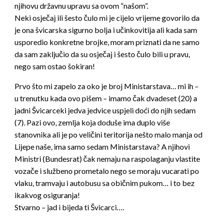
nji
hovu državnu upravu sa ovom “našom”.
Neki osječaj ili šesto čulo mi je cijelo vrijeme govorilo da
je ona švicarska sigurno bolja i učinkovitija ali kada sam
usporedio konkretne brojke, moram priznati da ne samo
da sam zaključio da su osječaj i šesto čulo bili u pravu,
nego sam ostao šokiran!
Prvo što mi zapelo za oko je broj Ministarstava… mi ih –
u trenutku kada ovo pišem – imamo čak dvadeset (20) a
jadni Švicarceki jedva jedvice uspjeli doći do njih sedam
(7). Pazi ovo, zemlja koja doduše ima duplo više
stanovnika ali je po veličini teritorija nešto malo manja od
Lijepe naše, ima samo sedam Ministarstava? A njihovi
Ministri (Bundesrat) čak nemaju na raspolaganju vlastite
vozače i službeno prometalo nego se moraju vucarati po
vlaku, tramvaju i autobusu sa običnim pukom… i to bez
ikakvog osiguranja!
Stvarno – jad i bijeda ti Švicarci….