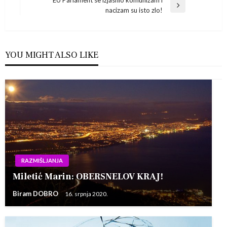
objava
EU Parlament se izjasnio komunizam i
Next
nacizam su isto zlo!
Post
YOU MIGHT ALSO LIKE
RAZMIŠLJANJA
Miletić Marin: OBERSNELOV KRAJ!
Biram DOBRO
16. srpnja 2020.