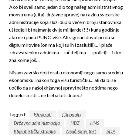
Ako bi sveli samo jedan dio tog našeg administrativnog
monstruma (čitaj: državne uprave) na razinu švicarske
administracije koja služi duplo većem broju stanovnika,
uštedjeli bi najmanje dvije milijarde (!!!) kuna godišnje
ako ne i puno PUNO više. Ali sigurno dovoljno da se
dignu mirovine (onima koji su ih i zaslužili)… i plaće
zdravstvenim radnicima… i učiteljima…. i policiji… i tko
zna kome još…
Nisam završio doktorat u ekonomiji nego samo srednju
ekonomsku i nakon toga višu turističku… ali da bi se
uočilo da u našoj državnoj upravi nešto ne štima nego
debelo smrdi… ne treba biti dr.oec.!
Tagged:
Birokrati
Činovnici
Državna administracija
HDZ
HNS
Klijentiističkr stranke
Neučinkovitost
SDP