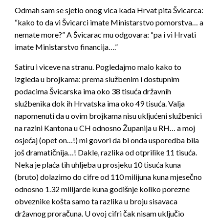
Odmah sam se sjetio onog vica kada Hrvat pita Švicarca:
“kako to da vi Švicarci imate Ministarstvo pomorstva… a
nemate more?” A Švicarac mu odgovara: “pa i vi Hrvati
imate Ministarstvo financija….”
Satiru i viceve na stranu. Pogledajmo malo kako to
izgleda u brojkama: prema službenim i dostupnim
podacima Švicarska ima oko 38 tisuća državnih
službenika dok ih Hrvatska ima oko 49 tisuća. Valja
napomenuti da u ovim brojkama nisu ukljućeni službenici
na razini Kantona u CH odnosno Županija u RH… a moj
osjećaj (opet on…!) mi govori da bi onda usporedba bila
još dramatičnija…! Dakle, razlika od otprilike 11 tisuća.
Neka je plaća tih uhljeba u prosjeku 10 tisuća kuna
(bruto) dolazimo do cifre od 110 milijuna kuna mjesečno
odnosno 1.32 milijarde kuna godišnje koliko porezne
obveznike košta samo ta razlika u broju sisavaca
državnog proračuna. U ovoj cifri čak nisam uključio