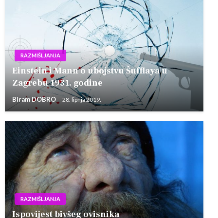
RAZMIŠLJANJA
Einstein i Mann o ubojstvu Šufflaya u
Zagrebu 1931. godine
Biram DOBRO
28. lipnja 2019.
RAZMIŠLJANJA
Ispovijest bivšeg ovisnika