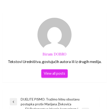
Biram DOBRO
Tekstovi Uredništva, gostujućih autora ili iz drugih medija.
View all posts
Navigacija
DIJELITE PISMO: Tražimo hitnu obustavu
Previous
postupka protiv Marijana Živkovića
Post