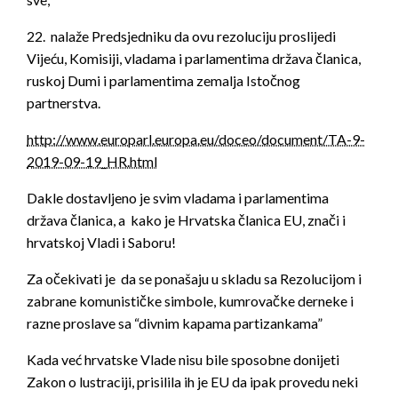
22. nalaže Predsjedniku da ovu rezoluciju proslijedi
Vijeću, Komisiji, vladama i parlamentima država članica,
ruskoj Dumi i parlamentima zemalja Istočnog
partnerstva.
http://www.europarl.europa.eu/doceo/document/TA-9-
2019-09-19_HR.html
Dakle dostavljeno je svim vladama i parlamentima
država članica, a kako je Hrvatska članica EU, znači i
hrvatskoj Vladi i Saboru!
Za očekivati je da se ponašaju u skladu sa Rezolucijom i
zabrane komunističke simbole, kumrovačke derneke i
razne proslave sa “divnim kapama partizankama”
Kada već hrvatske Vlade nisu bile sposobne donijeti
Zakon o lustraciji, prisilila ih je EU da ipak provedu neki