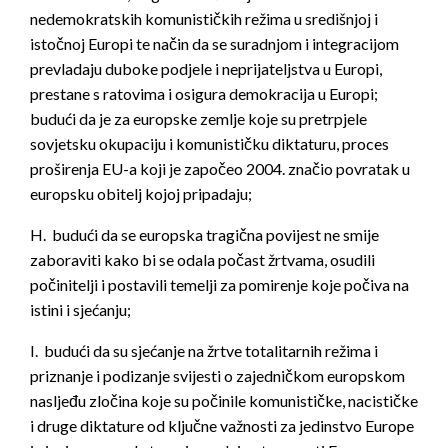
nedemokratskih komunističkih režima u središnjoj i
istočnoj Europi te način da se suradnjom i integracijom
prevladaju duboke podjele i neprijateljstva u Europi,
prestane s ratovima i osigura demokracija u Europi;
budući da je za europske zemlje koje su pretrpjele
sovjetsku okupaciju i komunističku diktaturu, proces
proširenja EU-a koji je započeo 2004. značio povratak u
europsku obitelj kojoj pripadaju;
H. budući da se europska tragična povijest ne smije
zaboraviti kako bi se odala počast žrtvama, osudili
počinitelji i postavili temelji za pomirenje koje počiva na
istini i sjećanju;
I. budući da su sjećanje na žrtve totalitarnih režima i
priznanje i podizanje svijesti o zajedničkom europskom
nasljeđu zločina koje su počinile komunističke, nacističke
i druge diktature od ključne važnosti za jedinstvo Europe