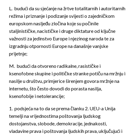
L. budući da su sjećanje na žrtve totalitarnih i autoritarnih
režima i priznanje i podizanje svijesti o zajedničkom
europskom nasljeđu zločina koje su počinile
staljinističke, nacističke i druge diktature od ključne
važnosti za jedinstvo Europe i njezinog naroda te za
izgradnju otpornosti Europe na današnje vanjske
prijetnje;
M. budući da otvoreno radikalne, rasističke i
ksenofobne skupine i političke stranke potiču na mržnju i
nasilje u društvu, primjerice širenjem govora mržnje na
internetu, što često dovodi do porasta nasilja,
ksenofobije i netolerancije;
1. podsjeća na to da se prema članku 2. UEU-a Unija
temelji na vrijednostima poštovanja ljudskog
dostojanstva, slobode, demokracije, jednakosti,
vladavine prava i poštovanja ljudskih prava, uključujući i