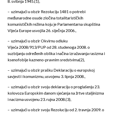
8. svibnja 1945.(1),
– uzimajući u obzir Rezoluciju 1481 o potrebi
međunarodne osude zločina totalitarističkih
komunističkih režima koju je Parlamentarna skupština
Vijeća Europe usvojila 26. siječnja 2006.,
– uzimajući u obzir Okvirnu odluku
Vijeća 2008/913/PUP od 28. studenoga 2008. o
suzbijanju određenih oblika i načina izražavanja rasizma i
ksenofobije kazneno-pravnim sredstvima(2),
– uzimajući u obzir prašku Deklaraciju o europskoj
savjesti i komunizmu, usvojenu 3. lipnja 2008.,
– uzimajući u obzir svoju deklaraciju o proglašenju 23.
kolovoza Europskim danom sjećanja na žrtve staljinizma
i nacizma usvojenu 23. rujna 2008.(3),
– uzimajući u obzir svoju Rezoluciju od 2. travnja 2009. o