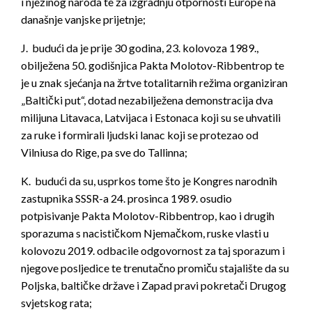
i njezinog naroda te za izgradnju otpornosti Europe na
današnje vanjske prijetnje;
J. budući da je prije 30 godina, 23. kolovoza 1989.,
obilježena 50. godišnjica Pakta Molotov-Ribbentrop te
je u znak sjećanja na žrtve totalitarnih režima organiziran
„Baltički put“, dotad nezabilježena demonstracija dva
milijuna Litavaca, Latvijaca i Estonaca koji su se uhvatili
za ruke i formirali ljudski lanac koji se protezao od
Vilniusa do Rige, pa sve do Tallinna;
K. budući da su, usprkos tome što je Kongres narodnih
zastupnika SSSR-a 24. prosinca 1989. osudio
potpisivanje Pakta Molotov-Ribbentrop, kao i drugih
sporazuma s nacističkom Njemačkom, ruske vlasti u
kolovozu 2019. odbacile odgovornost za taj sporazum i
njegove posljedice te trenutačno promiču stajalište da su
Poljska, baltičke države i Zapad pravi pokretači Drugog
svjetskog rata;