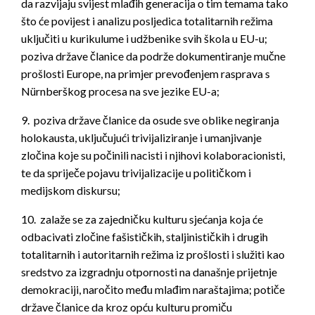
da razvijaju svijest mlađih generacija o tim temama tako
što će povijest i analizu posljedica totalitarnih režima
uključiti u kurikulume i udžbenike svih škola u EU-u;
poziva države članice da podrže dokumentiranje mučne
prošlosti Europe, na primjer prevođenjem rasprava s
Nürnberškog procesa na sve jezike EU-a;
9. poziva države članice da osude sve oblike negiranja
holokausta, uključujući trivijaliziranje i umanjivanje
zločina koje su počinili nacisti i njihovi kolaboracionisti,
te da spriječe pojavu trivijalizacije u političkom i
medijskom diskursu;
10. zalaže se za zajedničku kulturu sjećanja koja će
odbacivati zločine fašističkih, staljinističkih i drugih
totalitarnih i autoritarnih režima iz prošlosti i služiti kao
sredstvo za izgradnju otpornosti na današnje prijetnje
demokraciji, naročito među mlađim naraštajima; potiče
države članice da kroz opću kulturu promiču