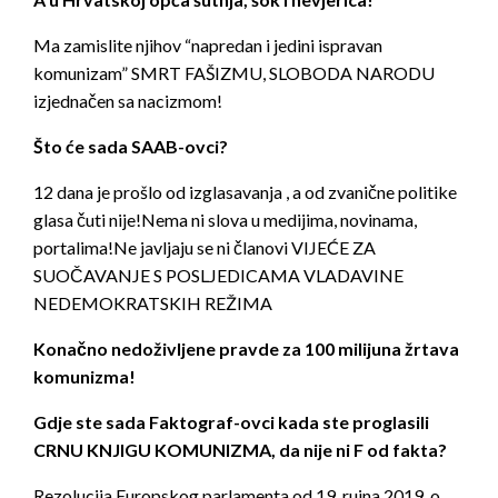
Ma zamislite njihov “napredan i jedini ispravan
komunizam” SMRT FAŠIZMU, SLOBODA NARODU
izjednačen sa nacizmom!
Što će sada SAAB-ovci?
12 dana je prošlo od izglasavanja , a od zvanične politike
glasa čuti nije!Nema ni slova u medijima, novinama,
portalima!Ne javljaju se ni članovi VIJEĆE ZA
SUOČAVANJE S POSLJEDICAMA VLADAVINE
NEDEMOKRATSKIH REŽIMA
Konačno nedoživljene pravde za 100 milijuna žrtava
komunizma!
Gdje ste sada Faktograf-ovci kada ste proglasili
CRNU KNJIGU KOMUNIZMA, da nije ni F od fakta?
Rezolucija Europskog parlamenta od 19. rujna 2019. o