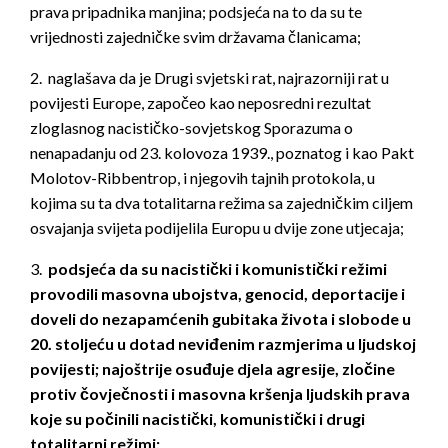
prava pripadnika manjina; podsjeća na to da su te
vrijednosti zajedničke svim državama članicama;
2. naglašava da je Drugi svjetski rat, najrazorniji rat u
povijesti Europe, započeo kao neposredni rezultat
zloglasnog nacističko-sovjetskog Sporazuma o
nenapadanju od 23. kolovoza 1939., poznatog i kao Pakt
Molotov-Ribbentrop, i njegovih tajnih protokola, u
kojima su ta dva totalitarna režima sa zajedničkim ciljem
osvajanja svijeta podijelila Europu u dvije zone utjecaja;
3.
podsjeća da su nacistički i komunistički režimi
provodili masovna ubojstva, genocid, deportacije i
doveli do nezapamćenih gubitaka života i slobode u
20. stoljeću u dotad neviđenim razmjerima u ljudskoj
povijesti; najoštrije osuđuje djela agresije, zločine
protiv čovječnosti i masovna kršenja ljudskih prava
koje su počinili nacistički, komunistički i drugi
totalitarni režimi;