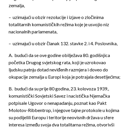
zemalja,
– uzimajući u obzir rezolucije i izjave o zločinima
totalitarnih komunističkih režima koje je usvojio niz
nacionalnih parlamenata,
– uzimajući u obzir članak 132. stavke 2. i 4. Poslovnika,
A. budući da se ove godine obilježava 80. godišnjica
početka Drugog svjetskog rata, koji je uzrokovao
ljudsku patnju dotad neviđenih razmjera i doveo do
okupacije zemalja u Europi koja je potrajala desetljećima;
B. budući da su prije 80 godina, 23. kolovoza 1939.,
komunistički Sovjetski Savez i nacistička Njemačka
potpisale Ugovor o nenapadanju, poznat kao Pakt
Molotov-Ribbentrop, i njegove tajne protokole u kojima
su podijelili Europu i teritorije neovisnih država u sfere
interesa između svoja dva totalitarna režima, otvorivši