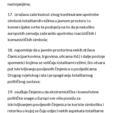
nastojanjima;
17. izražava zabrinutost zbog kontinuirane upotrebe
simbola totalitarnih režima u javnom prostoru i u
komercijalne svrhe te podsjeća na to da je nekoliko
europskih zemalja zabranilo upotrebu i nacističkih i
komunističkih simbola;
18. napominje da u javnim prostorima nekih država
članica (parkovima, trgovima, ulicama itd.) i dalje postoje
spomenici kojima se veličaju totalitarni režimi, što otvara
put iskrivljivanju povijesnih činjenica o posljedicama
Drugog svjetskog rata i propagiranju totalitarnog
političkog sustava;
19. osuđuje činjenicu da ekstremističke i ksenofobne
političke snage u Europi sve više posežu za
iskrivljivanjem povijesnih činjenica te koriste simboliku i
retoriku u kojoj se čuju odjeci nekih aspekata totalitarne