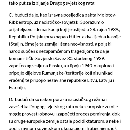
tako put za izbijanje Drugog svjetskog rata;
C. budući da je, kao izravna posljedica pakta Molotov-
Ribbentrop, uz nacističko-sovjetski Sporazum o
prijateljstvu i demarkaciji koji je uslijedio 28. rujna 1939.,
Republiku Poljsku prvo napao Hitler, a dva tjedna kasnije
i Staljin, čime je ta zemlja lišena neovisnosti, a poljski
narod suočen s nezapamćenom tragedijom; te da je
komunistički Sovjetski Savez 30. studenog 1939.
započeo agresiju na Finsku, a u lipnju 1940. okupirao i
pripojio dijelove Rumunjske (teritorije koji nisu nikad
vraćeni) te pripojio nezavisne republike Litvu, Latviju i
Estoniju;
D. budući da su nakon poraza nacističkog režima i
završetka Drugog svjetskog rata neke europske zemlje
mogle provesti obnovu i započeti proces pomirenja, dok
su druge europske zemlje ostale pod diktaturom, a neke i
pod izravnom sovjetskom okupacijom ili utjecajem, još