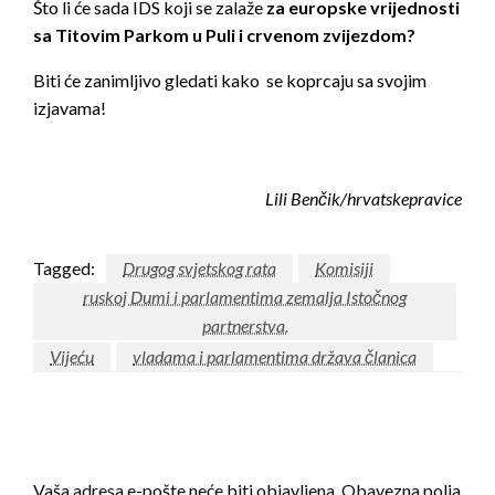
Što li će sada IDS koji se zalaže
za europske vrijednosti
sa Titovim Parkom u Puli i crvenom zvijezdom?
Biti će zanimljivo gledati kako se koprcaju sa svojim
izjavama!
Lili Benčik/hrvatskepravice
Tagged:
Drugog svjetskog rata
Komisiji
ruskoj Dumi i parlamentima zemalja Istočnog
partnerstva.
Vijeću
vladama i parlamentima država članica
LEAVE A RESPONSE
Vaša adresa e-pošte neće biti objavljena.
Obavezna polja