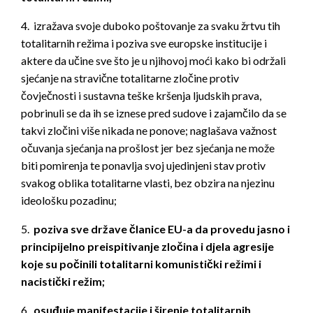
4. izražava svoje duboko poštovanje za svaku žrtvu tih
totalitarnih režima i poziva sve europske institucije i
aktere da učine sve što je u njihovoj moći kako bi održali
sjećanje na stravične totalitarne zločine protiv
čovječnosti i sustavna teške kršenja ljudskih prava,
pobrinuli se da ih se iznese pred sudove i zajamčilo da se
takvi zločini više nikada ne ponove; naglašava važnost
očuvanja sjećanja na prošlost jer bez sjećanja ne može
biti pomirenja te ponavlja svoj ujedinjeni stav protiv
svakog oblika totalitarne vlasti, bez obzira na njezinu
ideološku pozadinu;
5.
poziva sve države članice EU-a da provedu jasno i
principijelno preispitivanje zločina i djela agresije
koje su počinili totalitarni komunistički režimi i
nacistički režim;
6.
osuđuje manifestacije i širenje totalitarnih