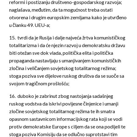
reformi i postizanju društveno-gospodarskog razvoja;
naglašava, međutim, da ta mogućnost treba ostati
otvorena i drugim europskim zemljama kako je utvrđeno
u članku 49. UEU-a;
15. tvrdi da je Rusija i dalje najveća žrtva komunističkog
totalitarizma i da će njezin razvoj u demokratsku državu
biti otežan sve dok vlada, politička elita i politička
propaganda nastavljaju s umanjivanjem komunističkih
zločina i veličanjem sovjetskog totalitarnog režima;
stoga poziva sve dijelove ruskog društva da se suoče sa
svojom tragičnom prošlošću;
16. duboko je zabrinut zbog nastojanja sadašnjeg
ruskog vodstva da iskrivi povijesne činjenice i umanji
zločine sovjetskog totalitarnog režima te ih smatra
opasnom sastavnicom informacijskog rata koji se vodi
protiv demokratske Europe s ciljem da se ona podijeli te
stoga poziva Komisiju da se odlučno suprotstavi tim