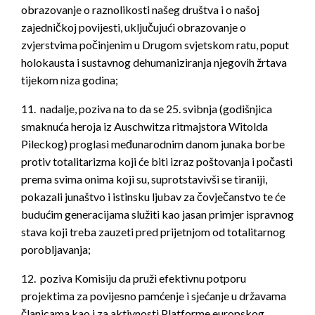
obrazovanje o raznolikosti našeg društva i o našoj
zajedničkoj povijesti, uključujući obrazovanje o
zvjerstvima počinjenim u Drugom svjetskom ratu, poput
holokausta i sustavnog dehumaniziranja njegovih žrtava
tijekom niza godina;
11. nadalje, poziva na to da se 25. svibnja (godišnjica
smaknuća heroja iz Auschwitza ritmajstora Witolda
Pileckog) proglasi međunarodnim danom junaka borbe
protiv totalitarizma koji će biti izraz poštovanja i počasti
prema svima onima koji su, suprotstavivši se tiraniji,
pokazali junaštvo i istinsku ljubav za čovječanstvo te će
budućim generacijama služiti kao jasan primjer ispravnog
stava koji treba zauzeti pred prijetnjom od totalitarnog
porobljavanja;
12. poziva Komisiju da pruži efektivnu potporu
projektima za povijesno pamćenje i sjećanje u državama
članicama kao i za aktivnosti Platforme europskog