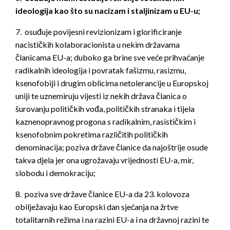
ideologija kao što su nacizam i staljinizam u EU-u;
7. osuđuje povijesni revizionizam i glorificiranje
nacističkih kolaboracionista u nekim državama
članicama EU-a; duboko ga brine sve veće prihvaćanje
radikalnih ideologija i povratak fašizmu, rasizmu,
ksenofobiji i drugim oblicima netolerancije u Europskoj
uniji te uznemiruju vijesti iz nekih država članica o
šurovanju političkih vođa, političkih stranaka i tijela
kaznenopravnog progona s radikalnim, rasističkim i
ksenofobnim pokretima različitih političkih
denominacija; poziva države članice da najoštrije osude
takva djela jer ona ugrožavaju vrijednosti EU-a, mir,
slobodu i demokraciju;
8. poziva sve države članice EU-a da 23. kolovoza
obilježavaju kao Europski dan sjećanja na žrtve
totalitarnih režima i na razini EU-a i na državnoj razini te