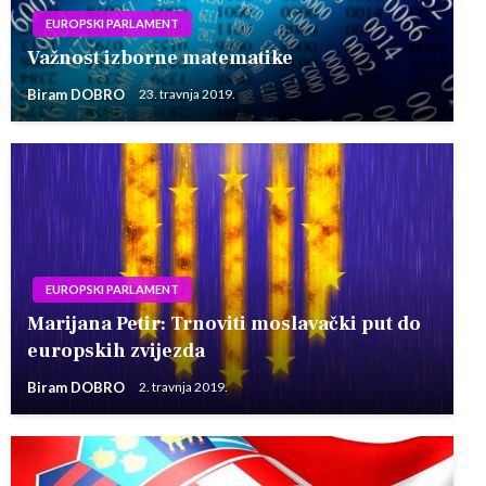
EUROPSKI PARLAMENT
Važnost izborne matematike
Biram DOBRO
23. travnja 2019.
EUROPSKI PARLAMENT
Marijana Petir: Trnoviti moslavački put do
europskih zvijezda
Biram DOBRO
2. travnja 2019.