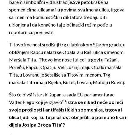
barem simbolični vid lustracije.Sve petokrake na
spomenicima, ulicama i trgovima, sva imena ulica, trgova
sa imenima komunističkih diktatora trebaju biti
uklonjena i da konačno taj zločinački režim pođe u
ropotarnicu povijesti!
Titovo ime nosi središnji trg u labinskom Starom gradu, u
obližnjem Rapcu nalazi se Obala, a u Raši ulica s imenom
Maršala Tita. Titovo ime nose i ulice i trgovi u Fažani,
Poreču, Rapcu ,Opatiji. Veli Lošinj imaju Obalu maršala
Tita, u Lovranu je šetališe sa Titovim imenom. Trg
maršala Tita imaju Rijeka, Buzet, Lovran, Matulji i Rovinj.
Što će bivši istarski župan, a sada EU parlamentarac
Valter Flego koji je izjavio”
“Istra se nikad neće odreći
svoje prošlosti i antifašističkih spomenika, trgova i
ulica ljudi koji su tu prošlost obilježili, a posebno lika i
dijela Josipa Broza Tita”?