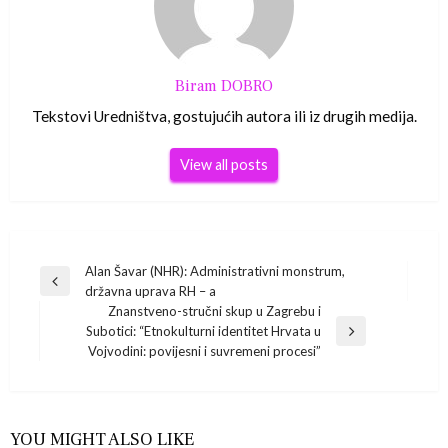
Biram DOBRO
Tekstovi Uredništva, gostujućih autora ili iz drugih medija.
View all posts
Navigacija
Alan Šavar (NHR): Administrativni monstrum,
Previous
državna uprava RH – a
Post
objava
Znanstveno-stručni skup u Zagrebu i
Subotici: “Etnokulturni identitet Hrvata u
Next
Vojvodini: povijesni i suvremeni procesi”
Post
YOU MIGHT ALSO LIKE