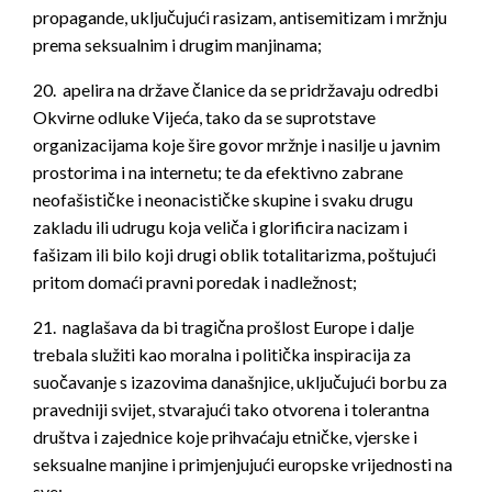
propagande, uključujući rasizam, antisemitizam i mržnju
prema seksualnim i drugim manjinama;
20. apelira na države članice da se pridržavaju odredbi
Okvirne odluke Vijeća, tako da se suprotstave
organizacijama koje šire govor mržnje i nasilje u javnim
prostorima i na internetu; te da efektivno zabrane
neofašističke i neonacističke skupine i svaku drugu
zakladu ili udrugu koja veliča i glorificira nacizam i
fašizam ili bilo koji drugi oblik totalitarizma, poštujući
pritom domaći pravni poredak i nadležnost;
21. naglašava da bi tragična prošlost Europe i dalje
trebala služiti kao moralna i politička inspiracija za
suočavanje s izazovima današnjice, uključujući borbu za
pravedniji svijet, stvarajući tako otvorena i tolerantna
društva i zajednice koje prihvaćaju etničke, vjerske i
seksualne manjine i primjenjujući europske vrijednosti na
sve;