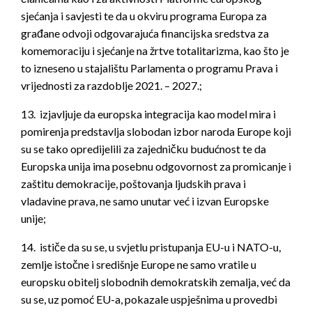
sjećanja i savjesti te da u okviru programa Europa za
građane odvoji odgovarajuća financijska sredstva za
komemoraciju i sjećanje na žrtve totalitarizma, kao što je
to izneseno u stajalištu Parlamenta o programu Prava i
vrijednosti za razdoblje 2021. – 2027.;
13. izjavljuje da europska integracija kao model mira i
pomirenja predstavlja slobodan izbor naroda Europe koji
su se tako opredijelili za zajedničku budućnost te da
Europska unija ima posebnu odgovornost za promicanje i
zaštitu demokracije, poštovanja ljudskih prava i
vladavine prava, ne samo unutar već i izvan Europske
unije;
14. ističe da su se, u svjetlu pristupanja EU-u i NATO-u,
zemlje istočne i središnje Europe ne samo vratile u
europsku obitelj slobodnih demokratskih zemalja, već da
su se, uz pomoć EU-a, pokazale uspješnima u provedbi