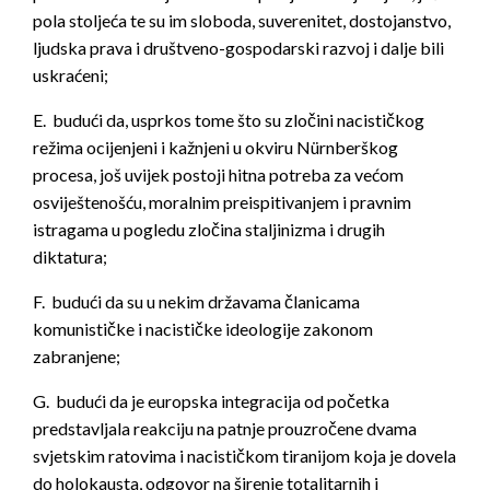
pola stoljeća te su im sloboda, suverenitet, dostojanstvo,
ljudska prava i društveno-gospodarski razvoj i dalje bili
uskraćeni;
E. budući da, usprkos tome što su zločini nacističkog
režima ocijenjeni i kažnjeni u okviru Nürnberškog
procesa, još uvijek postoji hitna potreba za većom
osviještenošću, moralnim preispitivanjem i pravnim
istragama u pogledu zločina staljinizma i drugih
diktatura;
F. budući da su u nekim državama članicama
komunističke i nacističke ideologije zakonom
zabranjene;
G. budući da je europska integracija od početka
predstavljala reakciju na patnje prouzročene dvama
svjetskim ratovima i nacističkom tiranijom koja je dovela
do holokausta, odgovor na širenje totalitarnih i