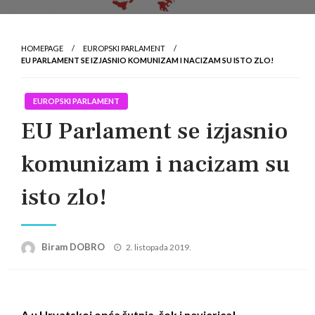
HOMEPAGE
EUROPSKI PARLAMENT
EU PARLAMENT SE IZJASNIO KOMUNIZAM I NACIZAM SU ISTO ZLO!
EUROPSKI PARLAMENT
EU Parlament se izjasnio
komunizam i nacizam su
isto zlo!
Posted
Biram DOBRO
2. listopada 2019.
on
A u Hrvatskoj opća šutnja, šok i nevjerica!