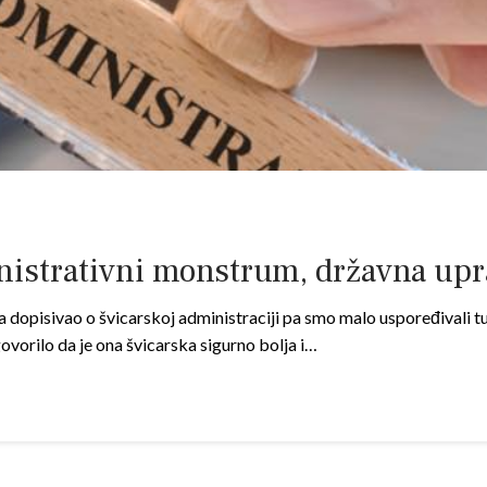
nistrativni monstrum, državna upr
 dopisivao o švicarskoj administraciji pa smo malo uspoređivali t
 govorilo da je ona švicarska sigurno bolja i…