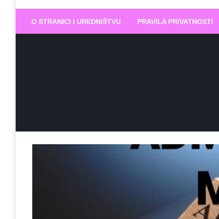
Biram DOBR
… jer BUDUĆNOST nema drugo IME
O STRANICI I UREDNIŠTVU
PRAVILA PRIVATNOSTI