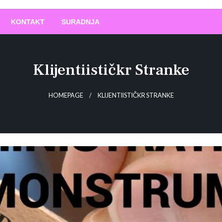
O
!
KONTAKT
SURADNJA
Klijentiističkr Stranke
HOMEPAGE
KLIJENTIISTIČKR STRANKE