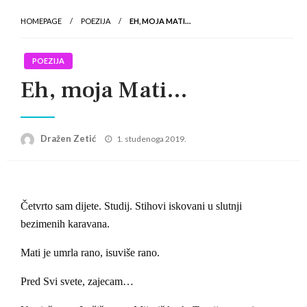
HOMEPAGE
POEZIJA
EH, MOJA MATI…
POEZIJA
Eh, moja Mati…
Posted
Dražen Zetić
1. studenoga 2019.
on
Četvrto sam dijete. Studij. Stihovi iskovani u slutnji
bezimenih karavana.
Mati je umrla rano, isuviše rano.
Pred Svi svete, zajecam…