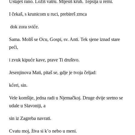
Ustaješ rano. Ložiš vatru. Mijesiš kruh. Tepsija u rerni.
I čekaš, s krunicom u ruci, prebireš zrnca
dok zora sviće.
Sama. Moliš se Ocu, Gospi, sv. Anti. Tek sjene iznad stare
peći,
i zvuk kipuće kave, prave Ti društvo.
Jesenjinova Mati, pitaš se, gdje je tvoja čeljad:
kćeri, sin.
Vele komšije, jedna radi u Njemačkoj. Druge dvije sretno se
udale u Slavoniji, a
sin iz Zagreba navrati.
Cvatu moj, živa si k’o nebo u meni.