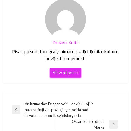
Dražen Zetić
Pisac, pjesnik, fotograf, snimatelj, zaljubljenik u kulturu,
povijest i umjetnost.
View all posts
Navigacija
dr. Krunoslav Draganović – čovjek koji je
nazaslužniji za spoznaju genocida nad
Previous
objava
Hrvatima nakon II. svjetskog rata
Post
Ostarjelo lice djeda
Next
Marka