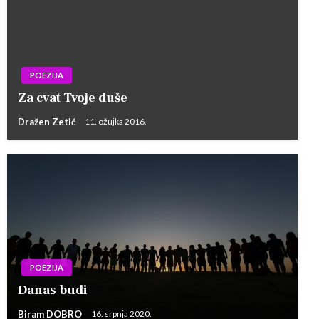
POEZIJA
Za cvat Tvoje duše
Dražen Zetić
11. ožujka 2016.
POEZIJA
Danas budi
Biram DOBRO
16. srpnja 2020.