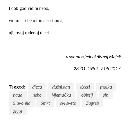
I dok god vidim nebo,
vidim i Tebe u trima sestrama,
njihovoj rođenoj djeci.
u spomen jednoj divnoj Majci!
28. 01. 1954.–7.05.2017.
Tagged:
djeca
dušni dan
Kceri
majka
nada
nebo
Njemačka
obitelj
sin
Slavonija
Smrt
svi svete
Zagreb
život