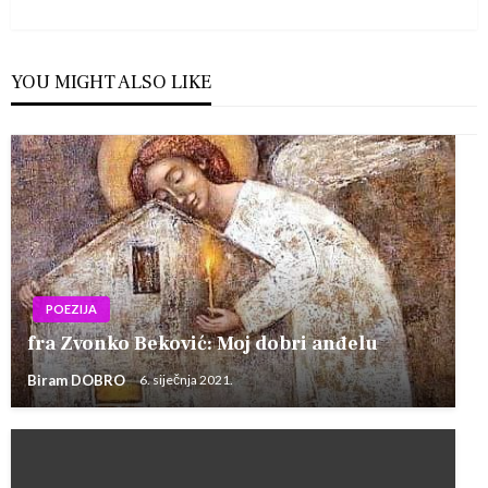
Post
YOU MIGHT ALSO LIKE
POEZIJA
fra Zvonko Beković: Moj dobri anđelu
Biram DOBRO
6. siječnja 2021.