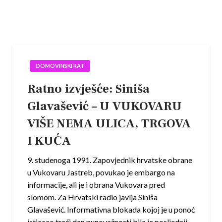
DOMOVINSKI RAT
Ratno izvješće: Siniša
Glavašević – U VUKOVARU
VIŠE NEMA ULICA, TRGOVA
I KUĆA
9. studenoga 1991. Zapovjednik hrvatske obrane
u Vukovaru Jastreb, povukao je embargo na
informacije, ali je i obrana Vukovara pred
slomom. Za Hrvatski radio javlja Siniša
Glavašević. Informativna blokada kojoj je u ponoć
istjecao treći dan punovažnosti bila je posljednji…