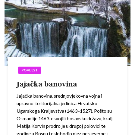
POVIJEST
Jajačka banovina
Jajačka banovina, srednjovjekovna vojna i
upravno-teritorijalna jedinica Hrvatsko-
Ugarskoga Kraljevstva (1463–1527). Pošto su
Osmanlije 1463. osvojili bosansku državu, kralj
Matija Korvin prodro je u drugoj polovici te
godine u Bosnu i oslobodio njezine sjeverne i