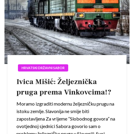
HRVATSKI DRŽAVNI SABOR
Ivica Mišić: Željeznička
pruga prema Vinkovcima!?
Moramo izgraditi modernu željezničku prugu na
istoku zemlje. Slavonija ne smije biti
zapostavljena Za vrijeme “Slobodnog govora” na
ovotjednoj sjednici Sabora govorio sam o
problemu željezničke pruge u Slavoniji. Svoj