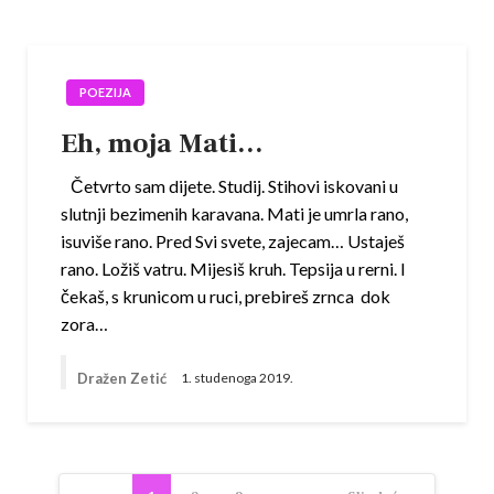
POEZIJA
Eh, moja Mati…
Četvrto sam dijete. Studij. Stihovi iskovani u
slutnji bezimenih karavana. Mati je umrla rano,
isuviše rano. Pred Svi svete, zajecam… Ustaješ
rano. Ložiš vatru. Mijesiš kruh. Tepsija u rerni. I
čekaš, s krunicom u ruci, prebireš zrnca dok
zora…
Dražen Zetić
1. studenoga 2019.
Navigacija