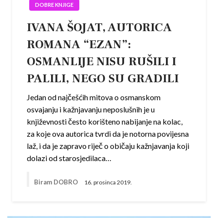
DOBRE KNJIGE
IVANA ŠOJAT, AUTORICA
ROMANA “EZAN”:
OSMANLIJE NISU RUŠILI I
PALILI, NEGO SU GRADILI
Jedan od najčešćih mitova o osmanskom
osvajanju i kažnjavanju neposlušnih je u
književnosti često korišteno nabijanje na kolac,
za koje ova autorica tvrdi da je notorna povijesna
laž, i da je zapravo riječ o običaju kažnjavanja koji
dolazi od starosjedilaca…
Biram DOBRO
16. prosinca 2019.