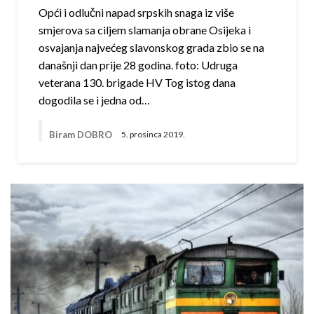
Opći i odlučni napad srpskih snaga iz više
smjerova sa ciljem slamanja obrane Osijeka i
osvajanja najvećeg slavonskog grada zbio se na
današnji dan prije 28 godina. foto: Udruga
veterana 130. brigade HV Tog istog dana
dogodila se i jedna od…
Biram DOBRO
5. prosinca 2019.