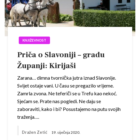
KNJIŽEVNOST
Priča o Slavoniji – gradu
Županji: Kirijaši
Zarana… dimna tvornička jutra iznad Slavonije.
Svijet ostaje vani. U času se pregazilo vrijeme.
Zamrla zvona. Ne teferiči se u Trefu kao nekoć.
Sjećam se. Prate nas pogledi. Ne daju se
zaboraviti, kako i bi? Posustajemo na putu svojih
traženja….
Dražen Zetić
19. siječnja 2020.