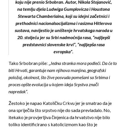
koju nije prenio Srbobran. Autor, Nikola Stojanović,
na temlju djela Ludwiga Gumplovicza i Houstona
Stewarta Chamberlaina, koji su idejni začetnici i
prethodnici nacionalsocijalizma i rasizma Hitlerova
sustava, navijestio je uništenje hrvatskoga naroda u
20. stoljeću jer su Srbi nadmoćnija rasa, “najljepši
predstavnici slovenske krvi”, “najljepša rasa
evropska”.
Tako Srbobran piše: „
Jedna stranka mora podleći. Da će to
biti Hrvati, garantuje nam njihova manjina, geografski
položaj, okolnost, što žive posvuda pomešani sa Srbima i
proces opšte evolucija u kojem ideja Srpstva znači
napredak
“.
Žestoko je napao Katoličku Crkvu jer je smatrao da je
ona spriječila što srpstvo nije do sada pre
vladalo. No,
itekako je provjerljiva činjenica da hrvatstvo nije bilo
toliko identificirano s katolicizmom kao što je