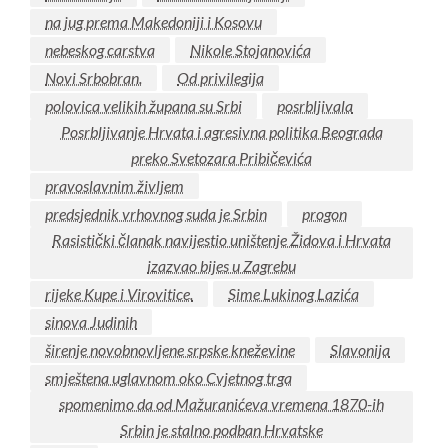
na jug prema Makedoniji i Kosovu
nebeskog carstva
Nikole Stojanovića
Novi Srbobran.
Od privilegija
polovica velikih župana su Srbi
posrbljivala
Posrbljivanje Hrvata i agresivna politika Beograda
preko Svetozara Pribičevića
pravoslavnim življem
predsjednik vrhovnog suda je Srbin
progon
Rasistički članak navijestio uništenje Židova i Hrvata
izazvao bijes u Zagrebu
rijeke Kupe i Virovitice.
Sime Lukinog Lazića
sinova Judinih
širenje novobnovljene srpske kneževine
Slavonija
smještena uglavnom oko Cvjetnog trga
spomenimo da od Mažuranićeva vremena 1870-ih
Srbin je stalno podban Hrvatske