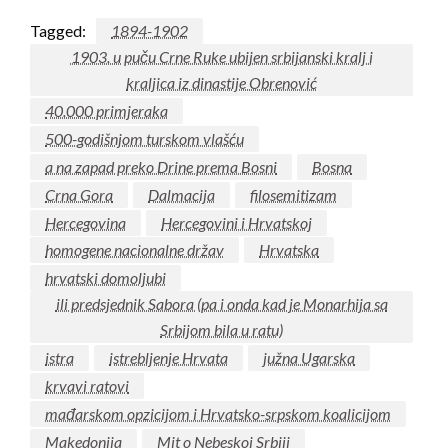
Tagged:
1894-1902
1903. u puču Crne Ruke ubijen srbijanski kralj i
kraljica iz dinastije Obrenović
40.000 primjeraka
500-godišnjom turskom vlašću
a na zapad preko Drine prema Bosni
Bosna
Crna Gora
Dalmacija
filosemitizam
Hercegovina
Hercegovini i Hrvatskoj
homogene nacionalne držav
Hrvatska
hrvatski domoljubi
ili predsjednik Sabora (pa i onda kad je Monarhija sa
Srbijom bila u ratu)
istra
istrebljenje Hrvata
južna Ugarska
krvavi ratovi
mađarskom opzicijom i Hrvatsko-srpskom koalicijom
Makedonija
Mit o Nebeskoj Srbiji