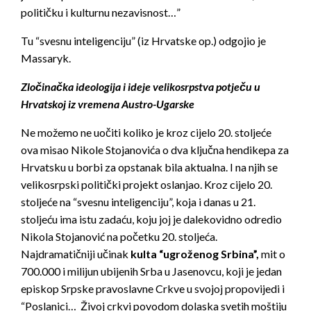
političku i kulturnu nezavisnost…”
Tu “svesnu inteligenciju” (iz Hrvatske op.) odgojio je
Massaryk.
Zločinačka ideologija i ideje velikosrpstva potječu u
Hrvatskoj iz vremena Austro-Ugarske
Ne možemo ne uočiti koliko je kroz cijelo 20. stoljeće
ova misao Nikole Stojanovića o dva ključna hendikepa za
Hrvatsku u borbi za opstanak bila aktualna. I na njih se
velikosrpski politički projekt oslanjao. Kroz cijelo 20.
stoljeće na “svesnu inteligenciju”, koja i danas u 21.
stoljeću ima istu zadaću, koju joj je dalekovidno odredio
Nikola Stojanović na početku 20. stoljeća.
Najdramatičniji učinak
kulta “ugroženog Srbina”,
mit o
700.000 i milijun ubijenih Srba u Jasenovcu, koji je jedan
episkop Srpske pravoslavne Crkve u svojoj propovijedi i
“Poslanici… Živoj crkvi povodom dolaska svetih moštiju