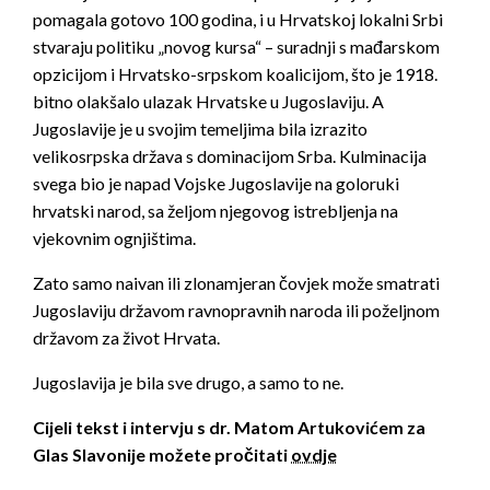
pomagala gotovo 100 godina, i u Hrvatskoj lokalni Srbi
stvaraju politiku „novog kursa“ – suradnji s mađarskom
opzicijom i Hrvatsko-srpskom koalicijom, što je 1918.
bitno olakšalo ulazak Hrvatske u Jugoslaviju. A
Jugoslavije je u svojim temeljima bila izrazito
velikosrpska država s dominacijom Srba. Kulminacija
svega bio je napad Vojske Jugoslavije na goloruki
hrvatski narod, sa željom njegovog istrebljenja na
vjekovnim ognjištima.
Zato samo naivan ili zlonamjeran čovjek može smatrati
Jugoslaviju državom ravnopravnih naroda ili poželjnom
državom za život Hrvata.
Jugoslavija je bila sve drugo, a samo to ne.
Cijeli tekst i intervju s dr. Matom Artukovićem za
Glas Slavonije možete pročitati
ovdje