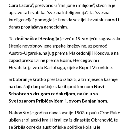
Cara Lazara”, pretvorio u “milijone i milijone”, stvorila je
upravo ta hrvatska “svesna inteligencija”. Ta “svesna
inteligencija” pomogla je time da se cijeli hrvatski narod i
danas proglašava genocidnim.
Ta
zločinačka ideologija
je već u 19. stoljeću zagovarala
širenje novobnovljene srpske kneževine, uz pomoć
Austro-Ugarske, na jug prema Makedoniji i Kosovu, a na
zapad preko Drine prema Bosni, Hercegovini i
Hrvatskoj, sve do Karlobaga, rijeke Kupe i Virovitice.
Srbobran je kratko prestao izlaziti, a tri mjeseca kasnije
na današnji dan počinje izlaziti pod imenom
Novi
Srbobran s drugom redakcijom, na čelu sa
Svetozarom Pribićevićem i Jovom Banjaninom.
Nakon što je godinu dana kasnije 1903. u puču Crne Ruke
ubijen srbijanski kralj i kraljica iz dinastije Obrenović, te
se Srbija odrekla austrofilske politike koja ju je