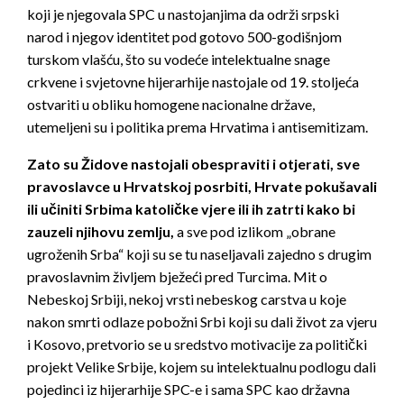
koji je njegovala SPC u nastojanjima da održi srpski
narod i njegov identitet pod gotovo 500-godišnjom
turskom vlašću, što su vodeće intelektualne snage
crkvene i svjetovne hijerarhije nastojale od 19. stoljeća
ostvariti u obliku homogene nacionalne države,
utemeljeni su i po­litika prema Hrvatima i antisemitizam.
Zato su Židove nastojali obespraviti i otjerati, sve
pravoslavce u Hrvatskoj posrbiti, Hrvate pokušavali
ili učiniti Srbima katoličke vjere ili ih zatrti kako bi
zauzeli njihovu zemlju,
a sve pod izlikom „obrane
ugroženih Srba“ koji su se tu naseljavali zajedno s drugim
pravoslavnim življem bježeći pred Turcima. Mit o
Nebeskoj Srbiji, nekoj vr­sti nebeskog carstva u koje
nakon smrti odlaze pobožni Srbi koji su dali život za vjeru
i Kosovo, pretvorio se u sredstvo motivacije za politički
projekt Veli­ke Srbije, kojem su intelektualnu podlogu dali
pojedinci iz hijerarhije SPC-e i sama SPC kao državna