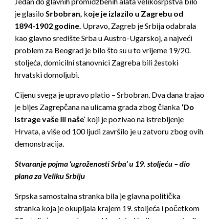
Jedan do glavnih promidžbenih alata velikosrpstva bilo
je glasilo
Srbobran,
k
oje je izlazilo u Zagrebu od
1894-1902 godine.
Upravo, Zagreb je Srbija odabrala
kao glavno središte Srba u Austro-Ugarskoj, a najveći
problem za Beograd je bilo što su u to vrijeme 19/20.
stoljeća, domicilni stanovnici Zagreba bili žestoki
hrvatski domoljubi.
Cijenu svega je upravo platio – Srbobran. Dva dana trajao
je bijes Zagrepčana na ulicama grada zbog članka
‘Do
Istrage vaše ili naše
‘ koji je pozivao na istrebljenje
Hrvata, a više od 100 ljudi završilo je u zatvoru zbog ovih
demonstracija.
Stvaranje pojma ‘ugroženosti Srba’ u 19. stoljeću – dio
plana za Veliku Srbiju
Srpska samostalna stranka bila je glavna politička
stranka koja je okupljala krajem 19. stoljeća i početkom