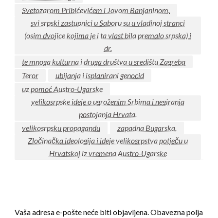
Svetozarom Pribićevićem i Jovom Banjaninom.
svi srpski zastupnici u Saboru su u vladinoj stranci
(osim dvojice kojima je i ta vlast bila premalo srpska) i
dr.
te mnoga kulturna i druga društva u središtu Zagreba
Teror
ubijanja i isplanirani genocid
uz pomoć Austro-Ugarske
velikosrpske ideje o ugroženim Srbima i negiranja
postojanja Hrvata.
velikosrpsku propagandu
zapadna Bugarska.
Zločinačka ideologija i ideje velikosrpstva potječu u
Hrvatskoj iz vremena Austro-Ugarske
LEAVE A RESPONSE
Vaša adresa e-pošte neće biti objavljena.
Obavezna polja