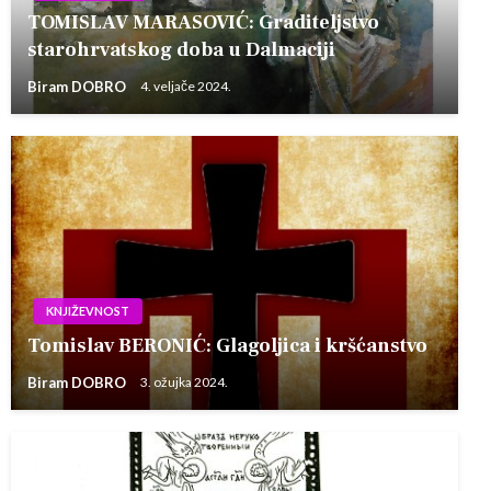
TOMISLAV MARASOVIĆ: Graditeljstvo
starohrvatskog doba u Dalmaciji
Biram DOBRO
4. veljače 2024.
KNJIŽEVNOST
Tomislav BERONIĆ: Glagoljica i kršćanstvo
Biram DOBRO
3. ožujka 2024.