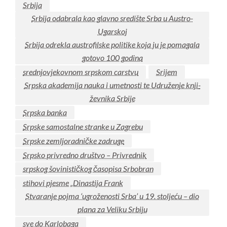
Srbija
Srbija odabrala kao glavno središte Srba u Austro-
Ugarskoj
Srbija odrekla austrofilske politike koja ju je pomagala
gotovo 100 godina
srednjovjekovnom srpskom carstvu
Srijem
Srpska akademija nauka i umetnosti te Udruženje knji­
ževnika Srbije
Srpska banka
Srpske samostalne stranke u Zagrebu
Srpske zemljoradničke zadruge
Srpsko privredno društvo – Privrednik
srpskog šovinističkog časopisa Srbobran
stihovi pjesme „Dinastija Frank
Stvaranje pojma ‘ugroženosti Srba’ u 19. stoljeću – dio
plana za Veliku Srbiju
sve do Karlobaga