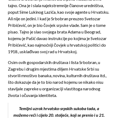
tajno. Ona je i slala najekstremnije članove uredništva,
poput Sime Lukinog Lazića, kao svoje agente u Hrvatsku.
Ali nije on jedini. I kad je Srbobran preuzeo Svetozar
Pribićević, on je bio čovjek srpske vlade. Sam je o tome
pisao. Tajno je slao svojega brata Adama u Beograd,
kojemu je Pašić davao instrukcije po kojima je Svetozar
Pribićević, kao najmoćniji čovjek u hrvatskoj politici do
1918., usklađivao svoj rad u Hrvatskoj.
Osim ovih gospodarskih društava i lista Srbobran, u
Zagrebu i drugim mjestima diljem Hrvatske Srbi su
stvorili mnoštvo banaka, novina, kulturnih društava itd.,
što dokazuje da je to bio narod kojemu se nikako nisu
stavljale zapreke u organizaciji vlastitoga narodnog
života i očuvanja identiteta.
Temljni uzrok hrvatsko-srpskih sukoba tada, a
možemo reći i cijelo 20. stoljeće, koji se prenio i u 21.