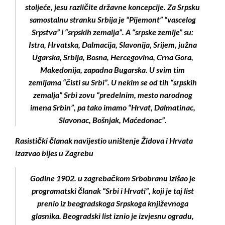
stoljeće, jesu različite državne koncepcije. Za Srpsku
samostalnu stranku Srbija je “Pijemont” “vascelog
Srpstva” i “srpskih zemalja”. A “srpske zemlje” su:
Istra, Hrvatska, Dalmacija, Slavonija, Srijem, južna
Ugarska, Srbija, Bosna, Hercegovina, Crna Gora,
Makedonija, zapadna Bugarska. U svim tim
zemljama “čisti su Srbi”. U nekim se od tih “srpskih
zemalja” Srbi zovu “predelnim, mesto narodnog
imena Srbin”, pa tako imamo “Hrvat, Dalmatinac,
Slavonac, Bošnjak, Maćedonac”.
Rasistički članak navijestio uništenje Židova i Hrvata
izazvao bijes u Zagrebu
Godine 1902. u zagrebačkom Srbobranu izišao je
programatski članak “Srbi i Hrvati”, koji je taj list
prenio iz beogradskoga Srpskoga književnoga
glasnika. Beogradski list iznio je izvjesnu ogradu,