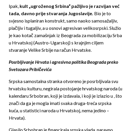
Ipak,
kult „ugroženog Srbina“ pažljivo je razvijan već
tada, davno prije stvaranja Jugoslavije.
Bio je to
svjesno isplaniran konstrukt, samo naoko samosažaljiv,
plačljiv i tugaljiv, a u osnovi agresivan velikosrpski. Služio
je kao kotač zamašnjak iz Beograda za mobilizaciju Srba
u Hrvatskoj (Austro-Ugarskoj) s krajnjim ciljem
stvaranje Velike Srbije na račun Hrvatske.
Posrbljivanje Hrvata i agresivna politika Beograda preko
Svetozara Pribičevića
Srpska samostalna stranka otvoreno je posrbljivala svu
hrvatsku kulturu, negirala postojanje hrvatskog naroda (u
kalendaru Srbobran, koji je izdavala, i koji je izlazio u , što
znači da ga je mogla imati svaka druga-treća srpska
kuća, u statistici naroda u Hrvatskoj, nema jedino –
Hrvata).
Glasilo Srbobran je financirala srpska vlada, naravno