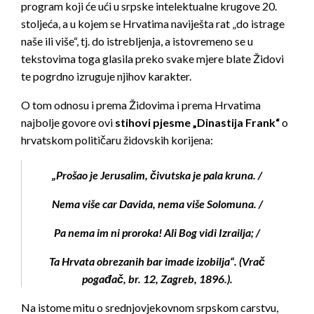
program koji će ući u srpske intelektualne krugove 20.
stoljeća, a u kojem se Hrvatima naviješta rat „do istrage
naše ili više“, tj. do istrebljenja, a istovremeno se u
tekstovima toga glasila preko svake mjere blate Židovi
te pogrdno izruguje njihov karakter.
O tom odnosu i prema Židovima i prema Hrvatima
najbolje govore ovi
stihovi pjesme „Dinastija Frank“
o
hrvatskom političaru židovskih korijena:
„Pro­šao je Jerusalim, čivutska je pala kruna. /
Nema više car Davida, nema više Solomuna. /
Pa nema im ni proroka! Ali Bog vidi Izrailja; /
Ta Hrvata obre­zanih bar imade izobilja“. (Vrač
pogađač, br. 12, Zagreb, 1896.).
Na istome mitu o srednjovjekovnom srpskom carstvu,