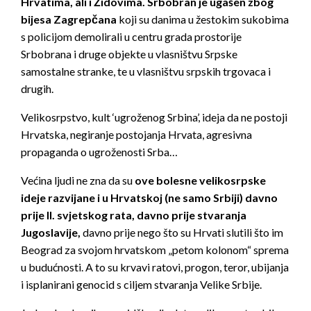
Hrvatima, ali i Židovima.
Srbobran je ugašen zbog
bijesa Zagrepčana
koji su danima u žestokim sukobima
s policijom demolirali u centru grada prostorije
Srbobrana i druge objekte u vlasništvu Srpske
samostalne stranke, te u vlasništvu srpskih trgovaca i
drugih.
Velikosrpstvo, kult ‘ugroženog Srbina’, ideja da ne postoji
Hrvatska, negiranje postojanja Hrvata, agresivna
propaganda o ugroženosti Srba…
Većina ljudi ne zna da su
ove bolesne velikosrpske
ideje razvijane i u Hrvatskoj (ne samo Srbiji) davno
prije II. svjetskog rata,
davno prije stvaranja
Jugoslavije,
davno prije nego što su Hrvati slutili što im
Beograd za svojom hrvatskom „petom kolonom“ sprema
u budućnosti. A to su krvavi ratovi, progon, teror, ubijanja
i isplanirani genocid s ciljem stvaranja Velike Srbije.