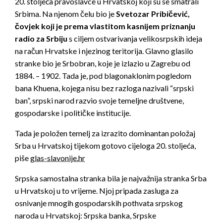
20. stoljeća pravoslavce u Hrvatskoj koji su se smatrali
Srbima. Na njenom čelu bio je
Svetozar Pribičević,
čovjek koji je prema vlastitom kasnijem priznanju
radio za Srbiju
s ciljem ostvarivanja velikosrpskih ideja
na račun Hrvatske i njezinog teritorija. Glavno glasilo
stranke bio je Srbobran, koje je izlazio u Zagrebu od
1884. – 1902. Tada je, pod blagonaklonim pogledom
bana Khuena, kojega nisu bez razloga nazivali “srpski
ban”, srpski narod razvio svoje temeljne društvene,
gospodarske i političke institucije.
Tada je položen temelj za izrazito dominantan položaj
Srba u Hrvatskoj tijekom gotovo cijeloga 20. stoljeća,
piše
glas-slavonije.hr
Srpska samostalna stranka bila je najvažnija stranka Srba
u Hrvatskoj u to vrijeme. Njoj pripada zasluga za
osnivanje mnogih gospodarskih pothvata srpskog
naroda u Hrvatskoj: Srpska banka, Srpske