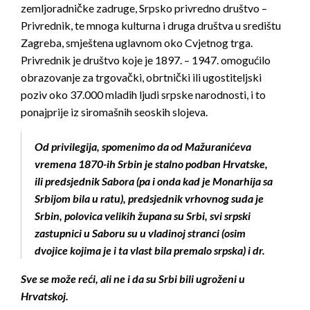
zemljoradničke zadruge, Srpsko privredno društvo –
Privrednik, te mnoga kulturna i druga društva u središtu
Zagreba, smještena uglavnom oko Cvjetnog trga.
Privrednik je društvo koje je 1897. – 1947. omogućilo
obrazovanje za trgovački, obrtnički ili ugostiteljski
poziv oko 37.000 mladih ljudi srpske narodnosti, i to
ponajprije iz siromašnih seoskih slojeva.
Od privilegija, spomenimo da od Mažuranićeva
vremena 1870-ih Srbin je stalno podban Hrvatske,
ili predsjednik Sabora (pa i onda kad je Monarhija sa
Srbijom bila u ratu), predsjednik vrhovnog suda je
Srbin, polovica velikih župana su Srbi, svi srpski
zastupnici u Saboru su u vladinoj stranci (osim
dvojice kojima je i ta vlast bila premalo srpska) i dr.
Sve se može reći, ali ne i da su Srbi bili ugroženi u
Hrvatskoj.