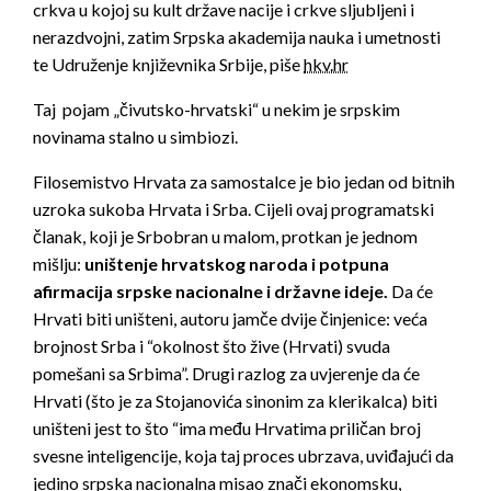
crkva u kojoj su kult države nacije i crkve sljubljeni i
nerazdvojni, zatim Srpska akademija nauka i umetnosti
te Udruženje knji­ževnika Srbije, piše
hkv.hr
Taj pojam „čivutsko-hrvatski“ u nekim je srpskim
novinama stalno u simbiozi.
Filosemistvo Hrvata za samostalce je bio jedan od bitnih
uzroka sukoba Hrvata i Srba. Cijeli ovaj programatski
članak, koji je Srbobran u malom, protkan je jednom
mišlju:
uništenje hrvatskog naroda i potpuna
afirmacija srpske nacionalne i državne ideje.
Da će
Hrvati biti uništeni, autoru jamče dvije činjenice: veća
brojnost Srba i “okolnost što žive (Hrvati) svuda
pomešani sa Srbima”. Drugi razlog za uvjerenje da će
Hrvati (što je za Stojanovića sinonim za klerikalca) biti
uništeni jest to što “ima među Hrvatima priličan broj
svesne inteligencije, koja taj proces ubrzava, uviđajući da
jedino srpska nacionalna misao znači ekonomsku,