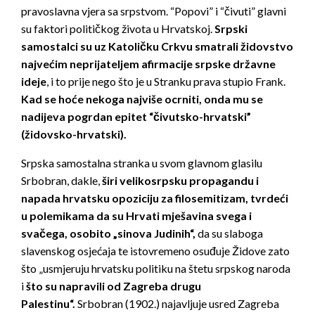
pravoslavna vjera sa srpstvom. “Popovi” i “čivuti” glavni
su faktori političkog života u Hrvatskoj.
Srpski
samostalci su
uz Katoličku Crkvu smatrali židovstvo
najvećim neprijateljem afirmacije srpske državne
ideje
, i to prije nego što je u Stranku prava stupio Frank.
K
ad se hoće nekoga najviše ocrniti, onda mu se
nadijeva pogrdan epitet
“čivutsko-hrvatski”
(židovsko-hrvatski).
Srpska samostalna stranka u svom glavnom glasilu
Srbobran, dakle,
širi velikosrpsku propagandu i
napada hrvatsku opoziciju za filosemitizam, tvr­deći
u polemikama da su Hrvati mješavina svega i
svačega, osobito „sinova Judinih“,
da su slaboga
slavenskog osjećaja te istovremeno osuđuje Židove zato
što „usmjeruju hrvatsku politiku na štetu srpskog naroda
i
što su napra­vili od Zagreba drugu
Palestinu“.
Srbobran (1902.) najavljuje usred Zagreba