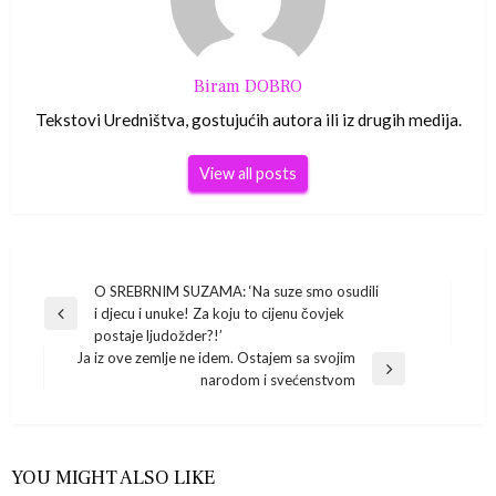
Biram DOBRO
Tekstovi Uredništva, gostujućih autora ili iz drugih medija.
View all posts
Navigacija
O SREBRNIM SUZAMA: ‘Na suze smo osudili
i djecu i unuke! Za koju to cijenu čovjek
Previous
objava
postaje ljudožder?!’
Post
Ja iz ove zemlje ne idem. Ostajem sa svojim
Next
narodom i svećenstvom
Post
YOU MIGHT ALSO LIKE