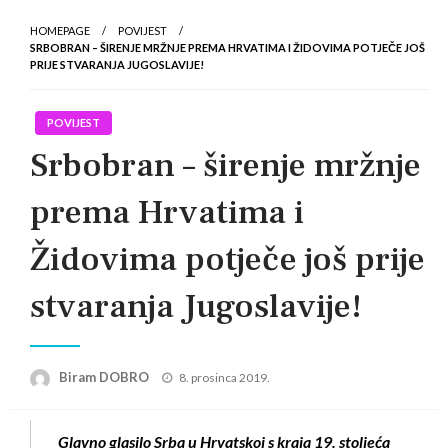
HOMEPAGE
POVIJEST
SRBOBRAN – ŠIRENJE MRŽNJE PREMA HRVATIMA I ŽIDOVIMA POTJEČE JOŠ
PRIJE STVARANJA JUGOSLAVIJE!
POVIJEST
Srbobran – širenje mržnje
prema Hrvatima i
Židovima potječe još prije
stvaranja Jugoslavije!
Posted
Biram DOBRO
8. prosinca 2019.
on
Glavno glasilo Srba u Hrvatskoj s kraja 19. stoljeća