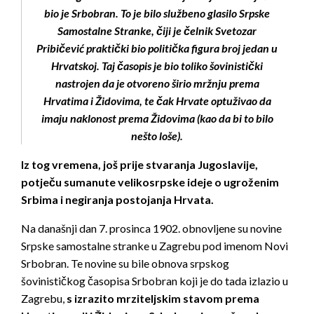
bio je Srbobran. To je bilo službeno glasilo Srpske
Samostalne Stranke, čiji je čelnik Svetozar
Pribičević praktički bio politička figura broj jedan u
Hrvatskoj. Taj časopis je bio toliko šovinistički
nastrojen da je otvoreno širio mržnju prema
Hrvatima i Židovima, te čak Hrvate optuživao da
imaju naklonost prema Židovima (kao da bi to bilo
nešto loše).
Iz tog vremena, još prije stvaranja Jugoslavije,
potječu sumanute velikosrpske ideje o ugroženim
Srbima i negiranja postojanja Hrvata.
Na današnji dan 7. prosinca 1902. obnovljene su novine
Srpske samostalne stranke u Zagrebu pod imenom Novi
Srbobran. Te novine su bile obnova srpskog
šovinističkog časopisa Srbobran koji je do tada izlazio u
Zagrebu,
s izrazito mrziteljskim stavom prema