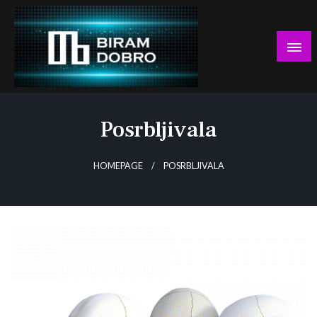
Skip
to
content
… jer BUDUĆNOST nema drugo IME!
Biram DOBRO
Posrbljivala
HOMEPAGE
POSRBLJIVALA