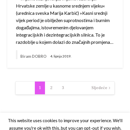
Hrvatske zemlje u kasnome srednjem vijeku«
(urednica sveska Marija Karbić) »Kasni srednji
vijek period je obilježen suprotnostima i burnim
događajima, isto­vremenim djelovanjem
integracijskih i dezintegracijskih silnica. To je
razdoblje u kojem dolazi do značajnih promjena…
Biram DOBRO
4. lipnja 2019.
Navigacija
1
2
3
Sljedeće
objava
This website uses cookies to improve your experience. We'll
assume you're ok with this, but you can opt-out if you wish.