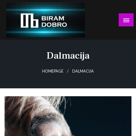
Skip
to
content
… jer BUDUĆNOST nema drugo IME!
Biram DOBRO
Dalmacija
HOMEPAGE
DALMACIJA