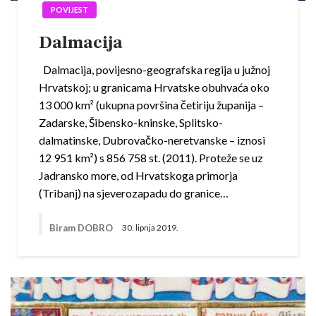
POVIJEST
Dalmacija
Dalmacija, povijesno-geografska regija u južnoj
Hrvatskoj; u granicama Hrvatske obuhvaća oko
13 000 km² (ukupna površina četiriju županija –
Zadarske, Šibensko-kninske, Splitsko-
dalmatinske, Dubrovačko-neretvanske – iznosi
12 951 km²) s 856 758 st. (2011). Proteže se uz
Jadransko more, od Hrvatskoga primorja
(Tribanj) na sjeverozapadu do granice…
Biram DOBRO
30. lipnja 2019.