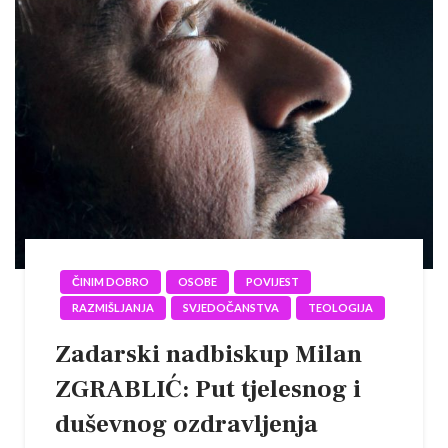
ČINIM DOBRO
OSOBE
POVIJEST
RAZMIŠLJANJA
SVJEDOČANSTVA
TEOLOGIJA
Zadarski nadbiskup Milan
ZGRABLIĆ: Put tjelesnog i
duševnog ozdravljenja