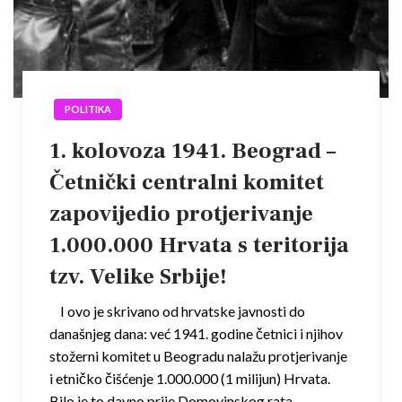
POLITIKA
1. kolovoza 1941. Beograd –
Četnički centralni komitet
zapovijedio protjerivanje
1.000.000 Hrvata s teritorija
tzv. Velike Srbije!
I ovo je skrivano od hrvatske javnosti do
današnjeg dana: već 1941. godine četnici i njihov
stožerni komitet u Beogradu nalažu protjerivanje
i etničko čišćenje 1.000.000 (1 milijun) Hrvata.
Bilo je to davno prije Domovinskog rata