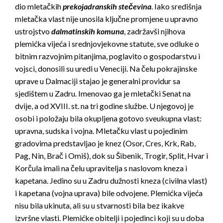
dio mletačkih
prekojadranskih stečevina
. Iako središnja
mletačka vlast nije unosila ključne promjene u upravno
ustrojstvo
dalmatinskih komuna
, zadržavši njihova
plemićka vijeća i srednjovjekovne statute, sve odluke o
bitnim razvojnim pitanjima, poglavito o gospodarstvu i
vojsci, donosili su uredi u Veneciji. Na čelu pokrajinske
uprave u Dalmaciji stajao je generalni providur sa
sjedištem u Zadru. Imenovao ga je mletački Senat na
dvije, a od XVIII. st. na tri godine službe. U njegovoj je
osobi i položaju bila okupljena gotovo sveukupna vlast:
upravna, sudska i vojna. Mletačku vlast u pojedinim
gradovima predstavljao je knez (Osor, Cres, Krk, Rab,
Pag, Nin, Brač i Omiš), dok su Šibenik, Trogir, Split, Hvar i
Korčula imali na čelu upravitelja s naslovom kneza i
kapetana. Jedino su u Zadru dužnosti kneza (civilna vlast)
i kapetana (vojna uprava) bile odvojene. Plemićka vijeća
nisu bila ukinuta, ali su u stvarnosti bila bez ikakve
izvršne vlasti. Plemićke obitelji i pojedinci koji su u doba