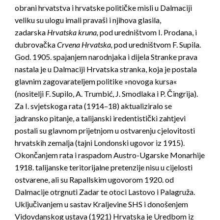
obrani hrvatstva i hrvatske političke misli u Dalmaciji
veliku su ulogu imali pravaši i njihova glasila,
zadarska
Hrvatska kruna,
pod uredništvom I. Prodana, i
dubrovačka
Crvena Hrvatska,
pod uredništvom F. Supila.
God. 1905. spajanjem narodnjaka i dijela Stranke prava
nastala je u Dalmaciji Hrvatska stranka, koja je postala
glavnim zagovarateljem politike »novoga kursa«
(nositelji F. Supilo, A. Trumbić, J. Smodlaka i P. Čingrija).
Za I. svjetskoga rata (1914–18) aktualiziralo se
jadransko pitanje, a talijanski iredentistički zahtjevi
postali su glavnom prijetnjom u ostvarenju cjelovitosti
hrvatskih zemalja (tajni Londonski ugovor iz 1915).
Okončanjem rata i raspadom Austro-Ugarske Monarhije
1918. talijanske teritorijalne pretenzije nisu u cijelosti
ostvarene, ali su Rapallskim ugovorom 1920. od
Dalmacije otrgnuti Zadar te otoci Lastovo i Palagruža.
Uključivanjem u sastav Kraljevine SHS i donošenjem
Vidovdanskog ustava (1921) Hrvatska je Uredbom iz