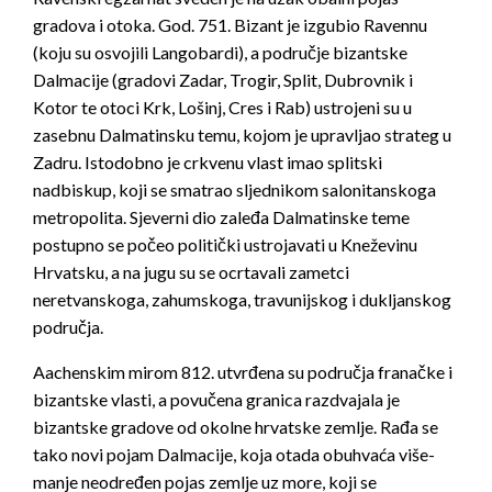
gradova i otoka. God. 751. Bizant je izgubio Ravennu
(koju su osvojili Langobardi), a područje bizantske
Dalmacije (gradovi Zadar, Trogir, Split, Dubrovnik i
Kotor te otoci Krk, Lošinj, Cres i Rab) ustrojeni su u
zasebnu Dalmatinsku temu, kojom je upravljao strateg u
Zadru. Istodobno je crkvenu vlast imao splitski
nadbiskup, koji se smatrao sljednikom salonitanskoga
metropolita. Sjeverni dio zaleđa Dalmatinske teme
postupno se počeo politički ustrojavati u Kneževinu
Hrvatsku, a na jugu su se ocrtavali zametci
neretvanskoga, zahumskoga, travunijskog i dukljanskog
područja.
Aachenskim mirom 812. utvrđena su područja franačke i
bizantske vlasti, a povučena granica razdvajala je
bizantske gradove od okolne hrvatske zemlje. Rađa se
tako novi pojam Dalmacije, koja otada obuhvaća više-
manje neodređen pojas zemlje uz more, koji se