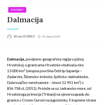
POVIJEST
Dalmacija
Posted
Biram DOBRO
30. lipnja 2019.
on
Dalmacija,
povijesno-geografska regija u južnoj
Hrvatskoj; u granicama Hrvatske obuhvaća oko
13 000 km² (ukupna površina četiriju županija –
Zadarske, Šibensko-kninske, Splitsko-dalmatinske,
Dubrovačko-neretvanske – iznosi 12 951 km²) s
856 758 st. (2011). Proteže se uz Jadransko more, od
Hrvatskoga primorja (Tribanj) na sjeverozapadu do
granice s Crnom Gorom na jugoistoku. S kopnene strane