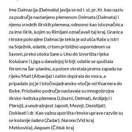
Ime Dalmacija
(Dalmatia)
javlja se od I. st. pr. Kr. kao naziv
za područje nastanjeno plemenom Delmata (Dalmata) i
njemu srodnih ilirskih plemena, odnosno kao istoznačnica
za ime Ilirik, kojim su Rimljani označavali taj kraj. Granica
rimske pokrajine Dalmacije tekla je od ušća Raše u Istri
na Snježnik, odatle, crtom približno usporednom sa
Savom, preko utoka Sane u Unu do izvorišta rijeka
Kolubare i Ljiga u današnjoj Srbiji; odatle se spuštala
Ibrom na Šar-planinu, a potom skretala prema zapadu na
rijeku Mati (Albanija) i zatim dopirala do mora, a
pripadalo joj je i istočnojadransko otočje od Kvarnera do
Boke. Priobalno područje nastavala su mnogobrojna
ilirsko-keltska plemena (Liburni, Delmati, Ardijejci i
Plereji), a unutrašnjost Japodi, Mezeji, Desidijati,
Dokleati i dr. Kao važna uporišta rimske uprave razvile su
se kolonije
Iadera
(Zadar),
Narona
(Vid kraj
Metkovića),
Aequum
(Čitluk kraj