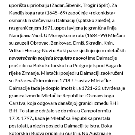
uporišta u priobalju (Zadar, Šibenik, Trogir i Split). Za
Kandijskoga rata (1645–69) započinje »rekonkista«
osmanskih stečevina u Dalmaciji (splitsko zaleđe), a
razgraničenjem 1671. uspostavljena je granična linija
Nani
(linea Nani).
U Morejskome ratu (1684–99) Mlečani
su zauzeli Obrovac, Benkovac, Drniš, Skradin, Knin,
Vrliku i Herceg-Novi u Boki pa se sjedinjenjem mletačkih
novostečenih posjeda (acquisto nuovo)
ime Dalmacije
proširilo na Boku kotorsku i na Podgorje ispod Baga do
rijeke Zrmanje. Mletački posjedi u Dalmaciji zaokruženi
su Požarevačkim mirom 1718. U sastav Mletačke
Dalmacije tada je dospio Imotski, a 1721–23. utvrđena je
granica između Mletačke Republike i Osmanskoga
Carstva, koja odgovara današnjoj granici između RH i
BiH. To stanje održalo se do mira u Campoformiju
17. X. 1797., kada je Mletačka Republika prestala
postojati, a njezin posjed u Dalmaciji te Istra, Boka
kotorska i Budva pripali su Austriji. No Austrija se