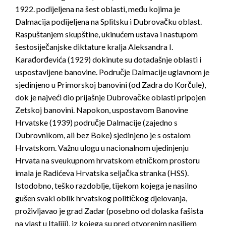
1922. podijeljena na šest oblasti, među kojima je
Dalmacija podijeljena na Splitsku i Dubrovačku oblast.
Raspuštanjem skupštine, ukinućem ustava i nastupom
šestosiječanjske diktature kralja Aleksandra I.
Karađorđevića (1929) dokinute su dotadašnje oblasti i
uspostavljene banovine. Područje Dalmacije uglavnom je
sjedinjeno u Primorskoj banovini (od Zadra do Korčule),
dok je najveći dio prijašnje Dubrovačke oblasti pripojen
Zetskoj banovini. Napokon, uspostavom Banovine
Hrvatske (1939) područje Dalmacije (zajedno s
Dubrovnikom, ali bez Boke) sjedinjeno je s ostalom
Hrvatskom. Važnu ulogu u nacionalnom ujedinjenju
Hrvata na sveukupnom hrvatskom etničkom prostoru
imala je Radićeva Hrvatska seljačka stranka (HSS).
Istodobno, teško razdoblje, tijekom kojega je nasilno
gušen svaki oblik hrvatskog političkog djelovanja,
proživljavao je grad Zadar (posebno od dolaska fašista
na vlast u Italiji), iz kojega su pred otvorenim nasiljem