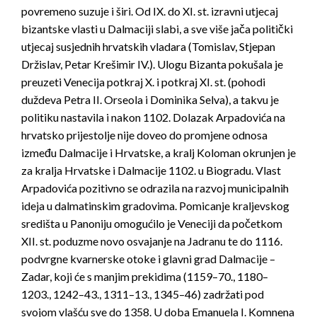
povremeno suzuje i širi. Od IX. do XI. st. izravni utjecaj
bizantske vlasti u Dalmaciji slabi, a sve više jača politički
utjecaj susjednih hrvatskih vladara (Tomislav, Stjepan
Držislav, Petar Krešimir IV.). Ulogu Bizanta pokušala je
preuzeti Venecija potkraj X. i potkraj XI. st. (pohodi
duždeva Petra II. Orseola i Dominika Selva), a takvu je
politiku nastavila i nakon 1102. Dolazak Arpadovića na
hrvatsko prijestolje nije doveo do promjene odnosa
između Dalmacije i Hrvatske, a kralj Koloman okrunjen je
za kralja Hrvatske i Dalmacije 1102. u Biogradu. Vlast
Arpadovića pozitivno se odrazila na razvoj municipalnih
ideja u dalmatinskim gradovima. Pomicanje kraljevskog
središta u Panoniju omogućilo je Veneciji da početkom
XII. st. poduzme novo osvajanje na Jadranu te do 1116.
podvrgne kvarnerske otoke i glavni grad Dalmacije –
Zadar, koji će s manjim prekidima (1159–70., 1180–
1203., 1242–43., 1311–13., 1345–46) zadržati pod
svojom vlašću sve do 1358. U doba Emanuela I. Komnena