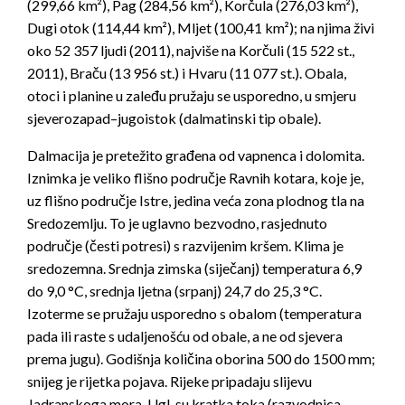
(299,66 km²), Pag (284,56 km²), Korčula (276,03 km²),
Dugi otok (114,44 km²), Mljet (100,41 km²); na njima živi
oko 52 357 ljudi (2011), najviše na Korčuli (15 522 st.,
2011), Braču (13 956 st.) i Hvaru (11 077 st.). Obala,
otoci i planine u zaleđu pružaju se usporedno, u smjeru
sjeverozapad–jugoistok (dalmatinski tip obale).
Dalmacija je pretežito građena od vapnenca i dolomita.
Iznimka je veliko flišno područje Ravnih kotara, koje je,
uz flišno područje Istre, jedina veća zona plodnog tla na
Sredozemlju. To je uglavno bezvodno, rasjednuto
područje (česti potresi) s razvijenim kršem. Klima je
sredozemna. Srednja zimska (siječanj) temperatura 6,9
do 9,0 °C, srednja ljetna (srpanj) 24,7 do 25,3 °C.
Izoterme se pružaju usporedno s obalom (temperatura
pada ili raste s udaljenošću od obale, a ne od sjevera
prema jugu). Godišnja količina oborina 500 do 1500 mm;
snijeg je rijetka pojava. Rijeke pripadaju slijevu
Jadranskoga mora. Ugl. su kratka toka (razvodnica