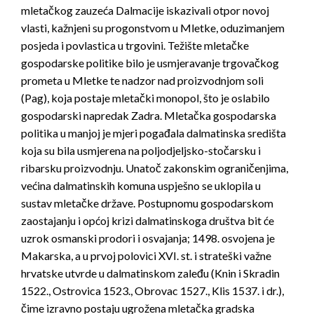
mletačkog zauzeća Dalmacije iskazivali otpor novoj
vlasti, kažnjeni su progonstvom u Mletke, oduzimanjem
posjeda i povlastica u trgovini. Težište mletačke
gospodarske politike bilo je usmjeravanje trgovačkog
prometa u Mletke te nadzor nad proizvodnjom soli
(Pag), koja postaje mletački monopol, što je oslabilo
gospodarski napredak Zadra. Mletačka gospodarska
politika u manjoj je mjeri pogađala dalmatinska središta
koja su bila usmjerena na poljodjeljsko-stočarsku i
ribarsku proizvodnju. Unatoč zakonskim ograničenjima,
većina dalmatinskih komuna uspješno se uklopila u
sustav mletačke države. Postupnomu gospodarskom
zaostajanju i općoj krizi dalmatinskoga društva bit će
uzrok osmanski prodori i osvajanja; 1498. osvojena je
Makarska, a u prvoj polovici XVI. st. i strateški važne
hrvatske utvrde u dalmatinskom zaleđu (Knin i Skradin
1522., Ostrovica 1523., Obrovac 1527., Klis 1537. i dr.),
čime izravno postaju ugrožena mletačka gradska