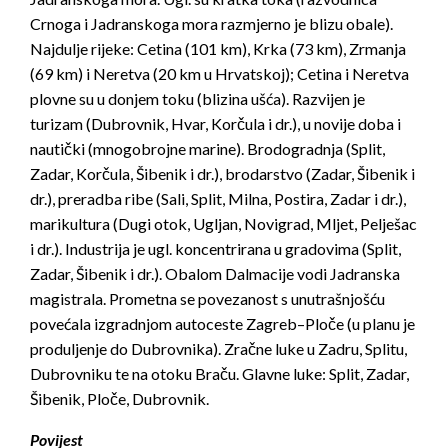
Crnoga i Jadranskoga mora razmjerno je blizu obale).
Najdulje rijeke: Cetina (101 km), Krka (73 km), Zrmanja
(69 km) i Neretva (20 km u Hrvatskoj); Cetina i Neretva
plovne su u donjem toku (blizina ušća). Razvijen je
turizam (Dubrovnik, Hvar, Korčula i dr.), u novije doba i
nautički (mnogobrojne marine). Brodogradnja (Split,
Zadar, Korčula, Šibenik i dr.), brodarstvo (Zadar, Šibenik i
dr.), preradba ribe (Sali, Split, Milna, Postira, Zadar i dr.),
marikultura (Dugi otok, Ugljan, Novigrad, Mljet, Pelješac
i dr.). Industrija je ugl. koncentrirana u gradovima (Split,
Zadar, Šibenik i dr.). Obalom Dalmacije vodi Jadranska
magistrala. Prometna se povezanost s unutrašnjošću
povećala izgradnjom autoceste Zagreb–Ploče (u planu je
produljenje do Dubrovnika). Zračne luke u Zadru, Splitu,
Dubrovniku te na otoku Braču. Glavne luke: Split, Zadar,
Šibenik, Ploče, Dubrovnik.
Povijest