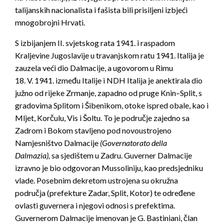
talijanskih nacionalista i fašista bili prisiljeni izbjeći
mnogobrojni Hrvati.
S izbijanjem II. svjetskog rata 1941. i raspadom
Kraljevine Jugoslavije u travanjskom ratu 1941. Italija je
zauzela veći dio Dalmacije, a ugovorom u Rimu
18. V. 1941. između Italije i NDH Italija je anektirala dio
južno od rijeke Zrmanje, zapadno od pruge Knin–Split, s
gradovima Splitom i Šibenikom, otoke ispred obale, kao i
Mljet, Korčulu, Vis i Šoltu. To je područje zajedno sa
Zadrom i Bokom stavljeno pod novoustrojeno
Namjesništvo Dalmacije
(Governatorato della
Dalmazia),
sa sjedištem u Zadru. Guverner Dalmacije
izravno je bio odgovoran Mussoliniju, kao predsjedniku
vlade. Posebnim dekretom ustrojena su okružna
područja (prefekture Zadar, Split, Kotor) te određene
ovlasti guvernera i njegovi odnosi s prefektima.
Guvernerom Dalmacije imenovan je G. Bastiniani, član