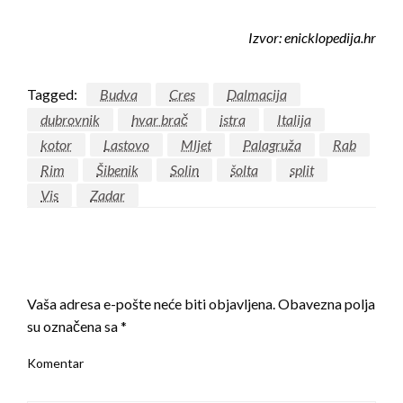
Izvor: enicklopedija.hr
Tagged:
Budva
Cres
Dalmacija
dubrovnik
hvar brač
istra
Italija
kotor
Lastovo
Mljet
Palagruža
Rab
Rim
Šibenik
Solin
šolta
split
Vis
Zadar
LEAVE A RESPONSE
Vaša adresa e-pošte neće biti objavljena.
Obavezna polja
su označena sa
*
Komentar