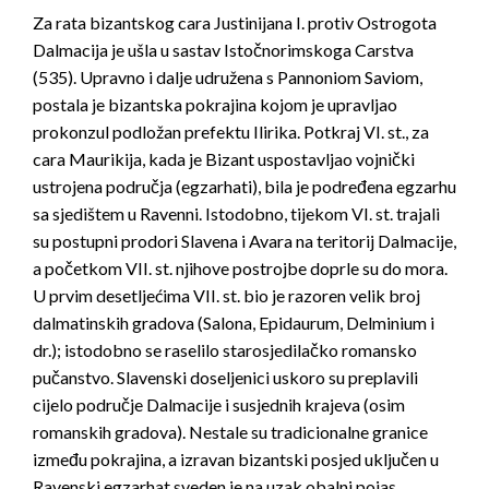
Za rata bizantskog cara Justinijana I. protiv Ostrogota
Dalmacija je ušla u sastav Istočnorimskoga Carstva
(535). Upravno i dalje udružena s Pannoniom Saviom,
postala je bizantska pokrajina kojom je upravljao
prokonzul podložan prefektu Ilirika. Potkraj VI. st., za
cara Maurikija, kada je Bizant uspostavljao vojnički
ustrojena područja (egzarhati), bila je podređena egzarhu
sa sjedištem u Ravenni. Istodobno, tijekom VI. st. trajali
su postupni prodori Slavena i Avara na teritorij Dalmacije,
a početkom VII. st. njihove postrojbe doprle su do mora.
U prvim desetljećima VII. st. bio je razoren velik broj
dalmatinskih gradova (Salona, Epidaurum, Delminium i
dr.); istodobno se raselilo starosjedilačko romansko
pučanstvo. Slavenski doseljenici uskoro su preplavili
cijelo područje Dalmacije i susjednih krajeva (osim
romanskih gradova). Nestale su tradicionalne granice
između pokrajina, a izravan bizantski posjed uključen u
Ravenski egzarhat sveden je na uzak obalni pojas