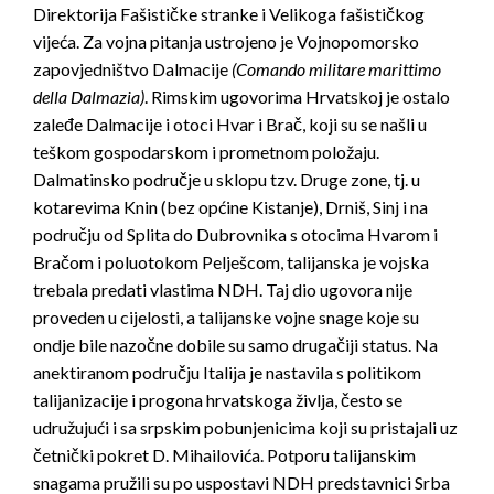
Direktorija Fašističke stranke i Velikoga fašističkog
vijeća. Za vojna pitanja ustrojeno je Vojnopomorsko
zapovjedništvo Dalmacije
(Comando militare marittimo
della Dalmazia)
. Rimskim ugovorima Hrvatskoj je ostalo
zaleđe Dalmacije i otoci Hvar i Brač, koji su se našli u
teškom gospodarskom i prometnom položaju.
Dalmatinsko područje u sklopu tzv. Druge zone, tj. u
kotarevima Knin (bez općine Kistanje), Drniš, Sinj i na
području od Splita do Dubrovnika s otocima Hvarom i
Bračom i poluotokom Pelješcom, talijanska je vojska
trebala predati vlastima NDH. Taj dio ugovora nije
proveden u cijelosti, a talijanske vojne snage koje su
ondje bile nazočne dobile su samo drugačiji status. Na
anektiranom području Italija je nastavila s politikom
talijanizacije i progona hrvatskoga življa, često se
udružujući i sa srpskim pobunjenicima koji su pristajali uz
četnički pokret D. Mihailovića. Potporu talijanskim
snagama pružili su po uspostavi NDH predstavnici Srba