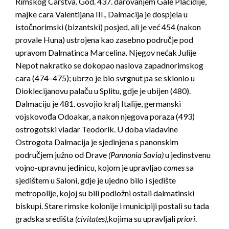
Rimskog Carstva. God. 437. darovanjem Gale Placidije,
majke cara Valentijana III., Dalmacija je dospjela u
istočnorimski (bizantski) posjed, ali je već 454 (nakon
provale Huna) ustrojena kao zasebno područje pod
upravom Dalmatinca Marcelina. Njegov nećak Julije
Nepot nakratko se dokopao naslova zapadnorimskog
cara (474–475); ubrzo je bio svrgnut pa se sklonio u
Dioklecijanovu palaču u Splitu, gdje je ubijen (480).
Dalmaciju je 481. osvojio kralj Italije, germanski
vojskovođa Odoakar, a nakon njegova poraza (493)
ostrogotski vladar Teodorik. U doba vladavine
Ostrogota Dalmacija je sjedinjena s panonskim
područjem južno od Drave
(Pannonia Savia)
u jedinstvenu
vojno-upravnu jedinicu, kojom je upravljao
comes
sa
sjedištem u Saloni, gdje je ujedno bilo i sjedište
metropolije, kojoj su bili podložni ostali dalmatinski
biskupi. Stare rimske kolonije i municipiji postali su tada
gradska središta
(civitates),
kojima su upravljali
priori
.