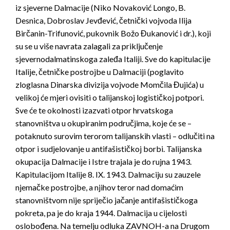
iz sjeverne Dalmacije (Niko Novaković Longo, B.
Desnica, Dobroslav Jevđević, četnički vojvoda Ilija
Birčanin-Trifunović, pukovnik Božo Đukanović i dr.), koji
su se u više navrata zalagali za priključenje
sjevernodalmatinskoga zaleđa Italiji. Sve do kapitulacije
Italije, četničke postrojbe u Dalmaciji (poglavito
zloglasna Dinarska divizija vojvode Momčila Đujića) u
velikoj će mjeri ovisiti o talijanskoj logističkoj potpori.
Sve će te okolnosti izazvati otpor hrvatskoga
stanovništva u okupiranim područjima, koje će se –
potaknuto surovim terorom talijanskih vlasti – odlučiti na
otpor i sudjelovanje u antifašističkoj borbi. Talijanska
okupacija Dalmacije i Istre trajala je do rujna 1943.
Kapitulacijom Italije 8. IX. 1943. Dalmaciju su zauzele
njemačke postrojbe, a njihov teror nad domaćim
stanovništvom nije spriječio jačanje antifašističkoga
pokreta, pa je do kraja 1944. Dalmacija u cijelosti
oslobođena. Na temelju odluka ZAVNOH-a na Drugom