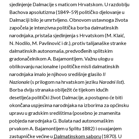
sjedinjenje Dalmacije s maticom Hrvatskom. U razdoblju
Bachova apsolutizma (1849–59) političko djelovanje u
Dalmaciji bilo je umrtvljeno. Obnovom ustavnoga života
započela je intenzivna politička borba dalmatinskih
narodnjaka, pristaša sjedinjenja s Hrvatskom (M. Klaić,
N. Nodilo, M. Pavlinović i dr.), protiv talijanaške stranke
dalmatinskih autonomaša, predvođenih splitskim
gradonačelnikom A. Bajamontijem. Važnu ulogu u
oblikovanju nacionalne i političke misli dalmatinskih
narodnjaka imalo je njihovo središnje glasilo
Il
Nazionale
(s prilogom na hrvatskom jeziku
Narodni list
).
Borba dviju stranaka obilježit će tijekom idućih
desetljeća politički život Dalmacije, a postupno će biti
okončana uspjesima narodnjaka na izborima za općinsku
upravu u gradskim središtima (posebno je znamenita
pobjeda narodnjaka G. Bulata nad autonomaškim
prvakom A. Bajamontijem u Splitu 1882) i osvajanjem
zastupničke većine u
Dalmatinskom saboru
(1870). U