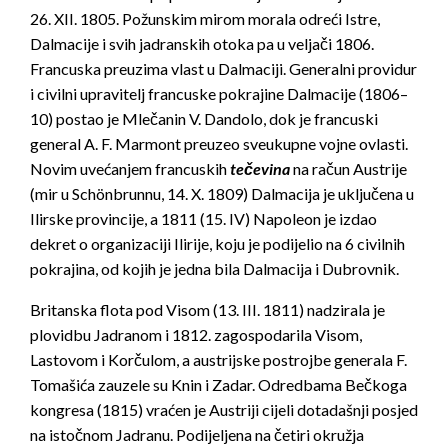
26. XII. 1805. Požunskim mirom morala odreći Istre,
Dalmacije i svih jadranskih otoka pa u veljači 1806.
Francuska preuzima vlast u Dalmaciji. Generalni providur
i civilni upravitelj francuske pokrajine Dalmacije (1806–
10) postao je Mlečanin V. Dandolo, dok je francuski
general A. F. Marmont preuzeo sveukupne vojne ovlasti.
Novim uvećanjem francuskih
tečevina
na račun Austrije
(mir u Schönbrunnu, 14. X. 1809) Dalmacija je uključena u
Ilirske provincije, a 1811 (15. IV) Napoleon je izdao
dekret o organizaciji Ilirije, koju je podijelio na 6 civilnih
pokrajina, od kojih je jedna bila Dalmacija i Dubrovnik.
Britanska flota pod Visom (13. III. 1811) nadzirala je
plovidbu Jadranom i 1812. zagospodarila Visom,
Lastovom i Korčulom, a austrijske postrojbe generala F.
Tomašića zauzele su Knin i Zadar. Odredbama Bečkoga
kongresa (1815) vraćen je Austriji cijeli dotadašnji posjed
na istočnom Jadranu. Podijeljena na četiri okružja