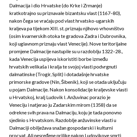
Dalmacija i dio Hrvatske (do Krke i Zrmanje)
kratkotrajno su priznavale bizantsku vlast (1167–80),
nakon čega se vraćaju pod vlast hrvatsko-ugarskih
kraljeva pa tijekom XIII. st. priznaju njihovo vrhovništvo
(osim kvarnerskih otoka te gradova Zadra i Dubrovnika,
koji uglavnom priznaju vlast Venecije). Nove teritorijalne
promjene Dalmacije nastupile su u razdoblju 1322–28.,
kada Venecija uspijeva iskoristiti borbe između
hrvatskih velikaša i kralja te svojoj vlasti podvrgnuti
dalmatinske (Trogir, Split) i dotadašnje hrvatske
primorske gradove (Nin, Šibenik), koji se otada uključuju
u pojam Dalmacije. Nakon konsolidacije kraljevske vlasti
u Hrvatskoj, kralj Ludovik I. Anžuvinac porazio je
Veneciju i natjerao ju Zadarskim mirom (1358) da se
odrekne svih prava na Dalmaciju, koju je tada ponovno
sjedinio s Hrvatskom. Razdoblje anžuvinske vlasti u
Dalmaciji obilježava snažan gospodarski i kulturni
procvat. Ali nesređene prilike nakon Ludovikove smrti