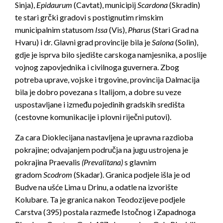
Sinja),
Epidaurum
(Cavtat), municipij
Scardona
(Skradin)
te stari grčki gradovi s postignutim rimskim
municipalnim statusom
Issa
(Vis),
Pharus
(Stari Grad na
Hvaru) i dr. Glavni grad provincije bila je
Salona
(Solin),
gdje je isprva bilo sjedište carskoga namjesnika, a poslije
vojnog zapovjednika i civilnoga guvernera. Zbog
potreba uprave, vojske i trgovine, provincija Dalmacija
bila je dobro povezana s Italijom, a dobre su veze
uspostavljane i između pojedinih gradskih središta
(cestovne komunikacije i plovni riječni putovi).
Za cara Dioklecijana nastavljena je upravna razdioba
pokrajine; odvajanjem područja na jugu ustrojena je
pokrajina Praevalis
(Prevalitana)
s glavnim
gradom
Scodrom
(Skadar). Granica podjele išla je od
Budve na ušće Lima u Drinu, a odatle na izvorište
Kolubare. Ta je granica nakon Teodozijeve podjele
Carstva (395) postala razmeđe Istočnog i Zapadnoga