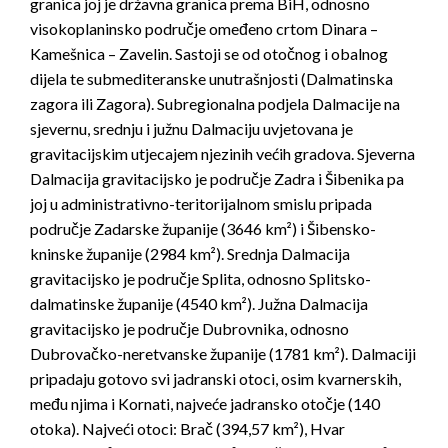
granica joj je državna granica prema BiH, odnosno
visokoplaninsko područje omeđeno crtom Dinara –
Kamešnica – Zavelin. Sastoji se od otočnog i obalnog
dijela te submediteranske unutrašnjosti (Dalmatinska
zagora ili Zagora). Subregionalna podjela Dalmacije na
sjevernu, srednju i južnu Dalmaciju uvjetovana je
gravitacijskim utjecajem njezinih većih gradova. Sjeverna
Dalmacija gravitacijsko je područje Zadra i Šibenika pa
joj u administrativno-teritorijalnom smislu pripada
područje Zadarske županije (3646 km²) i Šibensko-
kninske županije (2984 km²). Srednja Dalmacija
gravitacijsko je područje Splita, odnosno Splitsko-
dalmatinske županije (4540 km²). Južna Dalmacija
gravitacijsko je područje Dubrovnika, odnosno
Dubrovačko-neretvanske županije (1781 km²). Dalmaciji
pripadaju gotovo svi jadranski otoci, osim kvarnerskih,
među njima i Kornati, najveće jadransko otočje (140
otoka). Najveći otoci: Brač (394,57 km²), Hvar