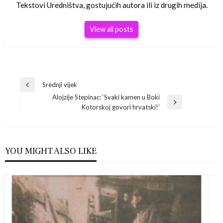
Tekstovi Uredništva, gostujućih autora ili iz drugih medija.
View all posts
Navigacija
Srednji vijek
Previous
Alojzije Stepinac: ‘Svaki kamen u Boki
Post
objava
Next
Kotorskoj govori hrvatski!’
Post
YOU MIGHT ALSO LIKE