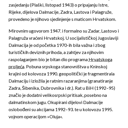
zasjedanju (Plaški, listopad 1943) o pripajanju Istre,
Rijeke, dijelova Dalmacije, Zadra, Lastova i Palagruže,
provedeno je njihovo sjedinjenje s maticom Hrvatskom.
Mirovnim ugovorom 1947. i formalno su Zadar, Lastovo i
Palagruža vraćeni Hrvatskoj. U socijalističkoj Jugoslaviji
Dalmacija je od početka 1970-ih bila važna i zbog
turističkih deviznih prihoda, a zahtjev za njihovim
raspolaganjem bio je bitan dio programa
Hrvatskoga
proljeća
. Pobuna srpskoga stanovništva u Kninskoj
krajini od kolovoza 1990. geopolitički je fragmentirala
Dalmaciju i izložila je ratnim razaranjima (granatiranje
Zadra, Šibenika, Dubrovnika i dr.). Rat u BiH (1992–95)
značio je dodatni velikosrpski pritisak, posebno na
dalmatinskom jugu. Okupirani dijelovi Dalmacije
oslobođeni su akcijama 1992–93. te u kolovozu 1995.
vojnom operacijom »Oluja«.