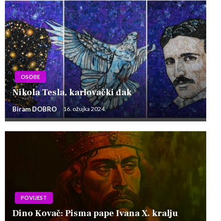
OSOBE
Nikola Tesla, karlovački đak
Biram DOBRO
16. ožujka 2024.
POVIJEST
Dino Kovač: Pisma pape Ivana X. kralju