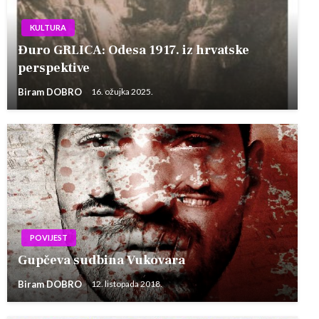
KULTURA
Đuro GRLICA: Odesa 1917. iz hrvatske
perspektive
Biram DOBRO
16. ožujka 2025.
POVIJEST
Gupčeva sudbina Vukovara
Biram DOBRO
12. listopada 2018.