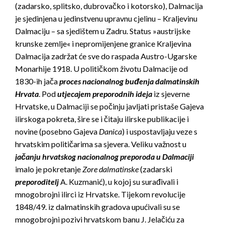
(zadarsko, splitsko, dubrovačko i kotorsko), Dalmacija
je sjedinjena u jedinstvenu upravnu cjelinu – Kraljevinu
Dalmaciju – sa sjedištem u Zadru. Status »austrijske
krunske zemlje« i nepromijenjene granice Kraljevina
Dalmacija zadržat će sve do raspada Austro-Ugarske
Monarhije 1918. U političkom životu Dalmacije od
1830-ih jača
proces nacionalnog buđenja dalmatinskih
Hrvata
. Pod
utjecajem preporodnih ideja
iz sjeverne
Hrvatske, u Dalmaciji se počinju javljati pristaše Gajeva
ilirskoga pokreta, šire se i čitaju ilirske publikacije i
novine (posebno Gajeva
Danica
) i uspostavljaju veze s
hrvatskim političarima sa sjevera. Veliku važnost u
jačanju hrvatskog nacionalnog preporoda u Dalmaciji
imalo je pokretanje
Zore dalmatinske
(zadarski
preporoditelj
A. Kuzmanić), u kojoj su surađivali i
mnogobrojni ilirci iz Hrvatske. Tijekom revolucije
1848/49. iz dalmatinskih gradova upućivali su se
mnogobrojni pozivi hrvatskom banu J. Jelačiću za