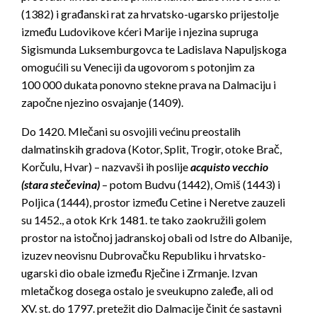
(1382) i građanski rat za hrvatsko-ugarsko prijestolje
između Ludovikove kćeri Marije i njezina supruga
Sigismunda Luksemburgovca te Ladislava Napuljskoga
omogućili su Veneciji da ugovorom s potonjim za
100 000 dukata ponovno stekne prava na Dalmaciju i
započne njezino osvajanje (1409).
Do 1420. Mlečani su osvojili većinu preostalih
dalmatinskih gradova (Kotor, Split, Trogir, otoke Brač,
Korčulu, Hvar) – nazvavši ih poslije
acquisto vecchio
(stara stečevina)
– potom Budvu (1442), Omiš (1443) i
Poljica (1444), prostor između Cetine i Neretve zauzeli
su 1452., a otok Krk 1481. te tako zaokružili golem
prostor na istočnoj jadranskoj obali od Istre do Albanije,
izuzev neovisnu Dubrovačku Republiku i hrvatsko-
ugarski dio obale između Rječine i Zrmanje. Izvan
mletačkog dosega ostalo je sveukupno zaleđe, ali od
XV. st. do 1797. pretežit dio Dalmacije činit će sastavni