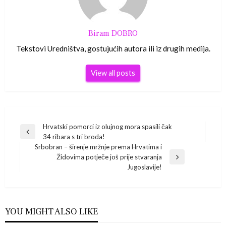
Biram DOBRO
Tekstovi Uredništva, gostujućih autora ili iz drugih medija.
View all posts
Navigacija
Hrvatski pomorci iz olujnog mora spasili čak
Previous
34 ribara s tri broda!
Post
objava
Srbobran – širenje mržnje prema Hrvatima i
Židovima potječe još prije stvaranja
Next
Jugoslavije!
Post
YOU MIGHT ALSO LIKE