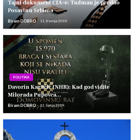
Tajni dokument CIA-e: Tuđman je predao
Posavinu Srbima
Biram DOBRO
11. travnja 2019.
POLITIKA
Davorin Karačić (NHR): Kad god vidite
Milorada Pupovca…
Biram DOBRO
12. lipnja 2019.