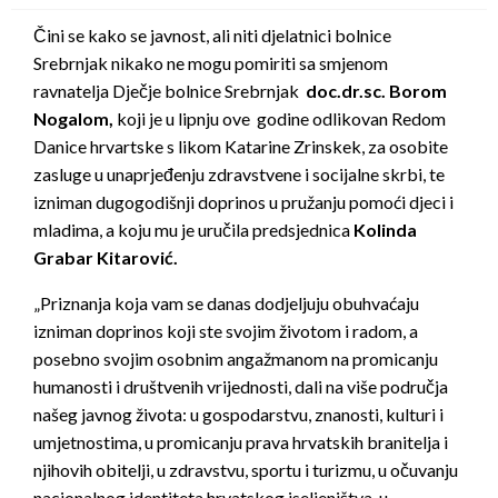
Čini se kako se javnost, ali niti djelatnici bolnice
Srebrnjak nikako ne mogu pomiriti sa smjenom
ravnatelja Dječje bolnice Srebrnjak
doc.dr.sc. Borom
Nogalom,
koji je u lipnju ove godine odlikovan Redom
Danice hrvartske s likom Katarine Zrinskek, za osobite
zasluge u unaprjeđenju zdravstvene i socijalne skrbi, te
izniman dugogodišnji doprinos u pružanju pomoći djeci i
mladima, a koju mu je uručila predsjednica
Kolinda
Grabar Kitarović.
„Priznanja koja vam se danas dodjeljuju obuhvaćaju
izniman doprinos koji ste svojim životom i radom, a
posebno svojim osobnim angažmanom na promicanju
humanosti i društvenih vrijednosti, dali na više područja
našeg javnog života: u gospodarstvu, znanosti, kulturi i
umjetnostima, u promicanju prava hrvatskih branitelja i
njihovih obitelji, u zdravstvu, sportu i turizmu, u očuvanju
nacionalnog identiteta hrvatskog iseljeništva, u