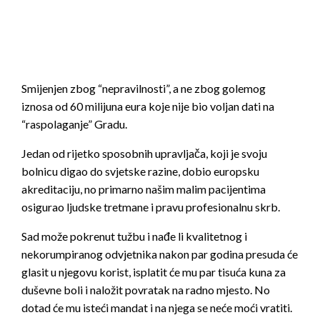
Smijenjen zbog “nepravilnosti”, a ne zbog golemog
iznosa od 60 milijuna eura koje nije bio voljan dati na
“raspolaganje” Gradu.
Jedan od rijetko sposobnih upravljača, koji je svoju
bolnicu digao do svjetske razine, dobio europsku
akreditaciju, no primarno našim malim pacijentima
osigurao ljudske tretmane i pravu profesionalnu skrb.
Sad može pokrenut tužbu i nađe li kvalitetnog i
nekorumpiranog odvjetnika nakon par godina presuda će
glasit u njegovu korist, isplatit će mu par tisuća kuna za
duševne boli i naložit povratak na radno mjesto. No
dotad će mu isteći mandat i na njega se neće moći vratiti.