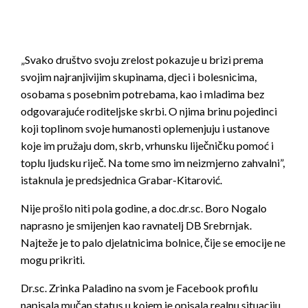
„Svako društvo svoju zrelost pokazuje u brizi prema
svojim najranjivijim skupinama, djeci i bolesnicima,
osobama s posebnim potrebama, kao i mladima bez
odgovarajuće roditeljske skrbi. O njima brinu pojedinci
koji toplinom svoje humanosti oplemenjuju i ustanove
koje im pružaju dom, skrb, vrhunsku liječničku pomoć i
toplu ljudsku riječ. Na tome smo im neizmjerno zahvalni”,
istaknula je predsjednica Grabar-Kitarović.
Nije prošlo niti pola godine, a doc.dr.sc. Boro Nogalo
naprasno je smijenjen kao ravnatelj DB Srebrnjak.
Najteže je to palo djelatnicima bolnice, čije se emocije ne
mogu prikriti.
Dr.sc. Zrinka Paladino na svom je Facebook profilu
napisala mučan status u kojem je opisala realnu situaciju,