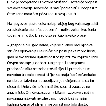
(Ovo je provjereno i životom okušano) Dotad će propasti
sve akreditacije, novce će usisati “potrebiti” i upropastit
će se i ono malo što još vrijedi u ovoj kaljuži.
Na njegovo mjesto čeka neki prebjeg kog valja nagraditi
za uskakanje u tim “sposobnih” ili netko željan kupljenja
tuđeg vrhnja, tko bi radio za se, kao i svako prase.
A gospođe bi u godinama, koje se cijenilo radi njihova
stručna djelovanja i nekih časnih postupaka iz prošlosti,
ipak netko trebao upitati da li se isplati i za koju to cijenu
čovjek postaje ljudožder. Na gospođu zamjenicu
gradonačelnika ne treba trošiti riječi. I premda bi im
navodno trebalo oprostiti “jer ne znaju što čine”, nekako
ne ide. Jer takvima nit sučeljavanje s činjenicama da im
djecu i bližnje više neće imati tko spasiti, zapravo ne
znači ništa. Oni će spašavanja bližnjih, zapravo s našim
novcima, rješavati negdje vani, možda baš i s našim
ljudima koji su otišli jer im je opraštanja bilo dosta.