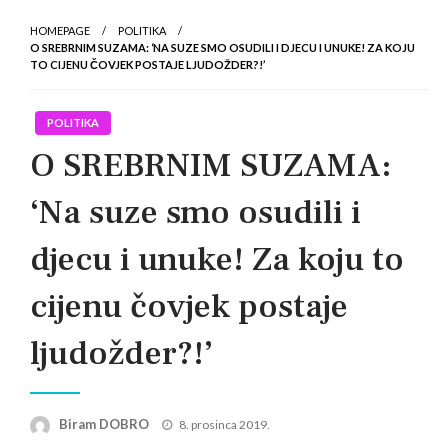
HOMEPAGE
POLITIKA
O SREBRNIM SUZAMA: ‘NA SUZE SMO OSUDILI I DJECU I UNUKE! ZA KOJU
TO CIJENU ČOVJEK POSTAJE LJUDOŽDER?!’
POLITIKA
O SREBRNIM SUZAMA:
‘Na suze smo osudili i
djecu i unuke! Za koju to
cijenu čovjek postaje
ljudožder?!’
Posted
Biram DOBRO
8. prosinca 2019.
on