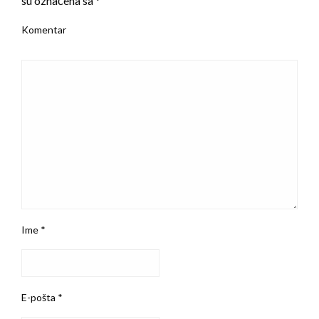
su označena sa
*
Komentar
Ime
*
E-pošta
*