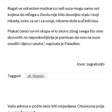
Rugat se odraslom muškarcu radi suza mogu samo oni
kojima do ničega u životu nije bilo dovoljno stalo i koji
nikada, osim za se i za svoje, nikome dobra učinili nisu.
Plakat ćemo svi mi skupa vrlo skoro zbog svega što smo
dozvolili, no nepodnošljivija je pomisao da smo na suze
osudili i djecu i unuke.”, napisala je Paladino.
Izvor: zagreb.info
Tagged:
dr. Nogalo
LEAVE A RESPONSE
Vaša adresa e-pošte neće biti objavljena.
Obavezna polja