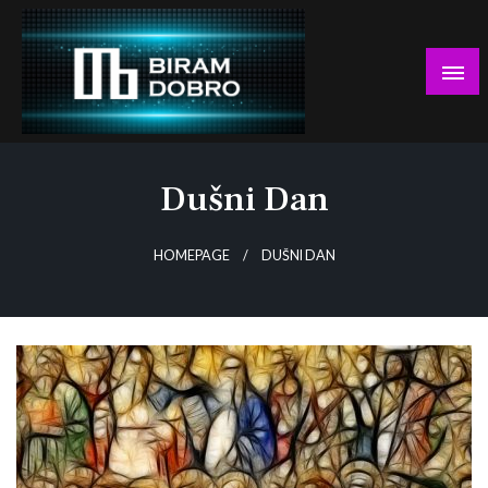
Skip
to
content
… jer BUDUĆNOST nema drugo IME!
Biram DOBRO
Dušni Dan
HOMEPAGE
DUŠNI DAN