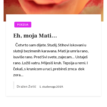
POEZIJA
Eh, moja Mati…
Četvrto sam dijete. Studij. Stihovi iskovani u
slutnji bezimenih karavana. Mati je umrla rano,
isuviše rano. Pred Svi svete, zajecam… Ustaješ
rano. Ložiš vatru. Mijesiš kruh. Tepsija u rerni. I
čekaš, s krunicom u ruci, prebireš zrnca dok
zora…
Dražen Zetić
1. studenoga 2019.