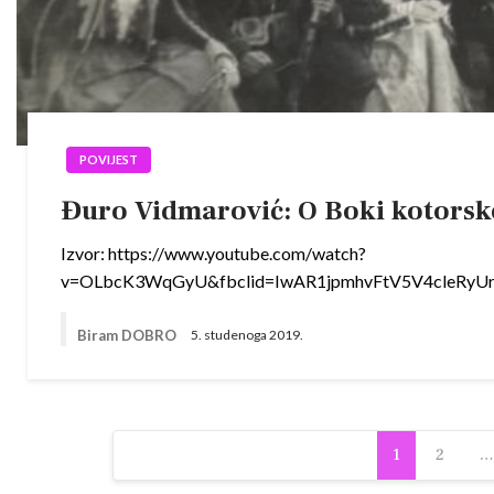
POVIJEST
Đuro Vidmarović: O Boki kotorsk
Izvor: https://www.youtube.com/watch?
v=OLbcK3WqGyU&fbclid=IwAR1jpmhvFtV5V4cleRyUr8
Biram DOBRO
5. studenoga 2019.
Navigacija
1
2
…
objava