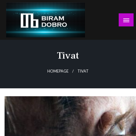
Skip
to
content
… jer BUDUĆNOST nema drugo IME!
Biram DOBRO
Tivat
HOMEPAGE
TIVAT