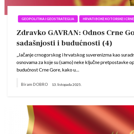
GEOPOLITIKA I GEOSTRATEGIJA
HRVATI BOKE KOTORSKE I CRN
Zdravko GAVRAN: Odnos Crne Gore
sadašnjosti i budućnosti (4)
„Jačanje crnogorskog i hrvatskog suverenizma kao suradni
osnovama za koje su (samo) neke ključne pretpostavke op
budućnost Crne Gore, kako u…
Biram DOBRO
13. listopada 2025.