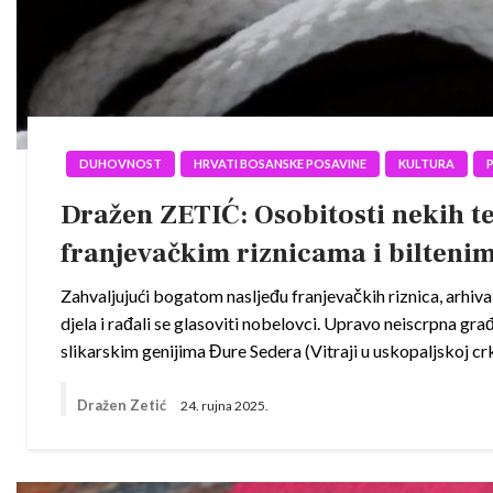
DUHOVNOST
HRVATI BOSANSKE POSAVINE
KULTURA
Dražen ZETIĆ: Osobitosti nekih te
franjevačkim riznicama i bilteni
Zahvaljujući bogatom nasljeđu franjevačkih riznica, arhiva i 
djela i rađali se glasoviti nobelovci. Upravo neiscrpna gr
slikarskim genijima Đure Sedera (Vitraji u uskopaljskoj c
Dražen Zetić
24. rujna 2025.