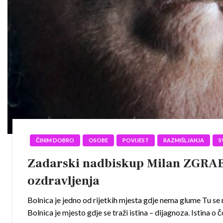
ČINIM DOBRO
OSOBE
POVIJEST
RAZMIŠLJANJA
S
Zadarski nadbiskup Milan ZGRABL
ozdravljenja
Bolnica je jedno od rijetkih mjesta gdje nema glume Tu se 
Bolnica je mjesto gdje se traži istina – dijagnoza. Istina 