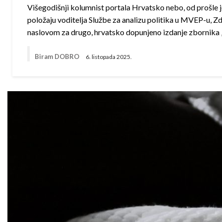
Višegodišnji kolumnist portala Hrvatsko nebo, od prošle 
položaju voditelja Službe za analizu politika u MVEP-u, Z
naslovom za drugo, hrvatsko dopunjeno izdanje zbornik
Biram DOBRO
6. listopada 2025.