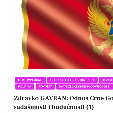
DOMOVINSKI RAT
GEOPOLITIKA I GEOSTRATEGIJA
HRVATI
POLITIKA
POVIJEST
RATNI ZLOČINI PREMA ČOVJEČNOSTI
Zdravko GAVRAN: Odnos Crne Gore
sadašnjosti i budućnosti (1)