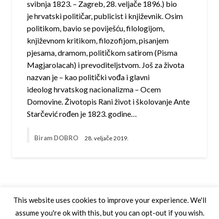
svibnja 1823. – Zagreb, 28. veljače 1896.) bio
je hrvatski političar, publicist i književnik. Osim
politikom, bavio se poviješću, filologijom,
književnom kritikom, filozofijom, pisanjem
pjesama, dramom, političkom satirom (Pisma
Magjarolacah) i prevoditeljstvom. Još za života
nazvan je – kao politički vođa i glavni
ideolog hrvatskog nacionalizma – Ocem
Domovine. Životopis Rani život i školovanje Ante
Starčević rođen je 1823. godine…
Biram DOBRO
28. veljače 2019.
This website uses cookies to improve your experience. We'll
assume you're ok with this, but you can opt-out if you wish.