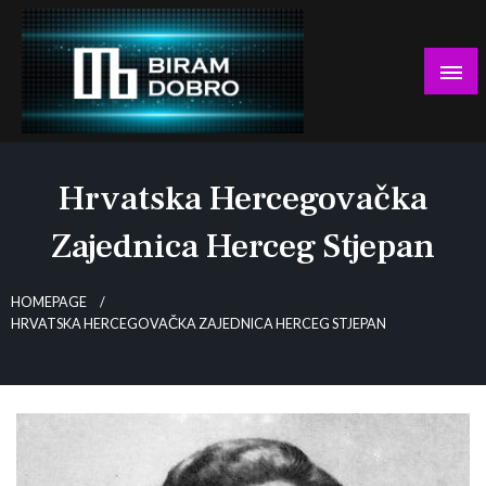
Skip
to
content
… jer BUDUĆNOST nema drugo IME!
Biram DOBRO
Hrvatska Hercegovačka
Zajednica Herceg Stjepan
HOMEPAGE
HRVATSKA HERCEGOVAČKA ZAJEDNICA HERCEG STJEPAN